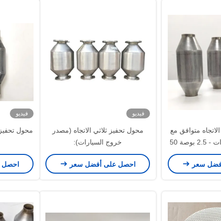
فيديو
فيديو
لاتجاه متوافق مع
محول تحفيز ثلاثي الاتجاه (مصدر
محول تحفيز 
Euro II-VI للسيارات - 2.5 بوصة 50
خروج السيارات):
ية
100200,300,400عدد الخلايا 600
فضل سعر
احصل على أفضل سعر
احصل 
يورو 3