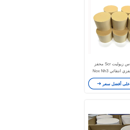
حديد نحاس زيوليت Scr محفز
تخفيض حفزي انتقائي Nox Nh3
 حرارة منخفضة
على أفضل سعر