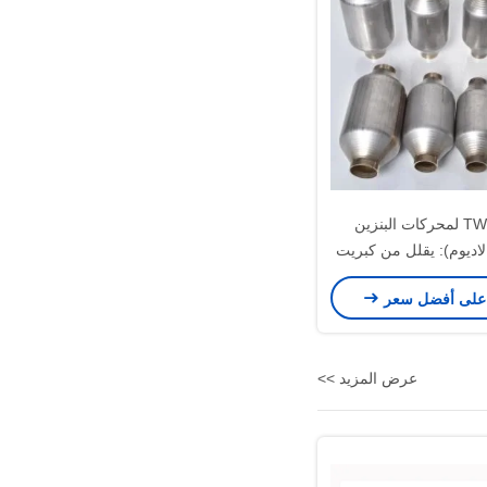
محفز TWC لمحركات البنزين
بالاديوم): يقلل من كبريت
البنزين
على أفضل سعر
عرض المزيد >>