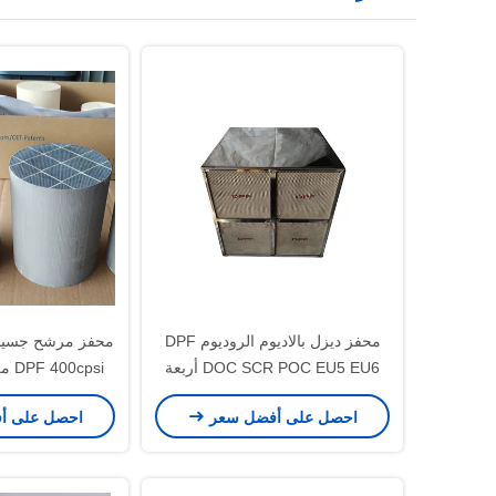
محفز ديزل بالاديوم الروديوم DPF
محفز مرشح جسيم
DOC SCR POC EU5 EU6 أربعة
cpsi
في وحدة واحدة
الدخان 
احصل على أفضل سعر
احصل على أ