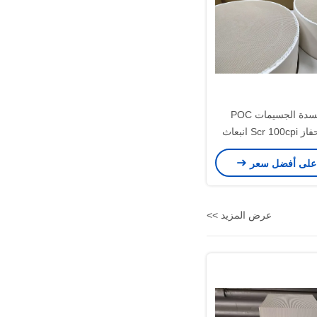
محفز أكسدة الجسيمات POC
المحول الحفاز Scr 100cpi انبعاث
السيارات
على أفضل سعر
عرض المزيد >>