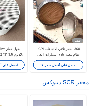
فيديو
300 محفز ثلاثي الاتجاهات CPI |
نظام تنقية عادم السيارات | يفي
بمعايير EURO 6
حفاز 200 خلية
احصل على أفضل سعر
احصل على أ
محفز SCR دينوكس