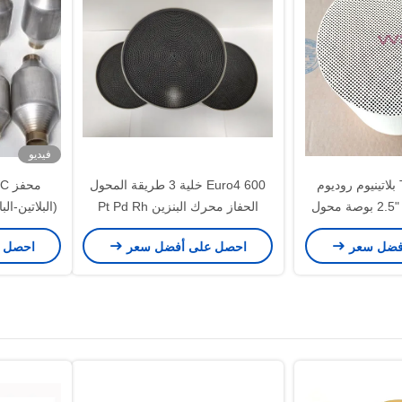
فيديو
محول حفاز Twc بلاتينيوم روديوم
Euro4 600 خلية 3 طريقة المحول
بلاديوم 3.5 "3" 2 "2.5 بوصة محول
الحفاز محرك البنزين Pt Pd Rh
(البلاتين-ال
المعدنية
فضل سعر
احصل على أفضل سعر
احصل 