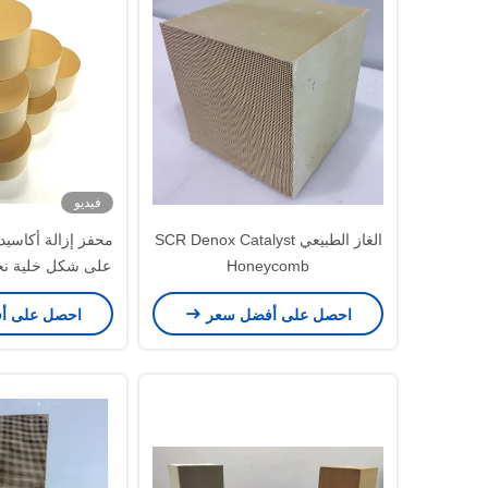
فيديو
الغاز الطبيعي SCR Denox Catalyst
Honeycomb
على شكل خلية نح
مرتفع للمحو
احصل على أفضل سعر
احصل على أ