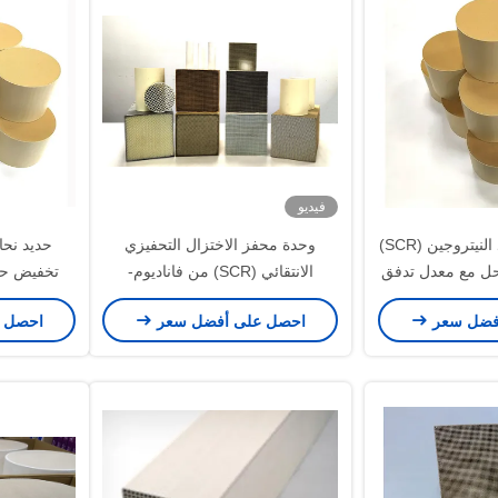
فيديو
محفز إزالة أكاسيد النيتروجين (SCR)
وحدة محفز الاختزال التحفيزي
ل مع معدل تدفق
الانتقائي (SCR) من فاناديوم-
لات الحفازة
تنغستن-تيتانيوم (VWT) لدرجة
درجة
فضل سعر
احصل على أفضل سعر
احصل 
الحرارة المتوسطة