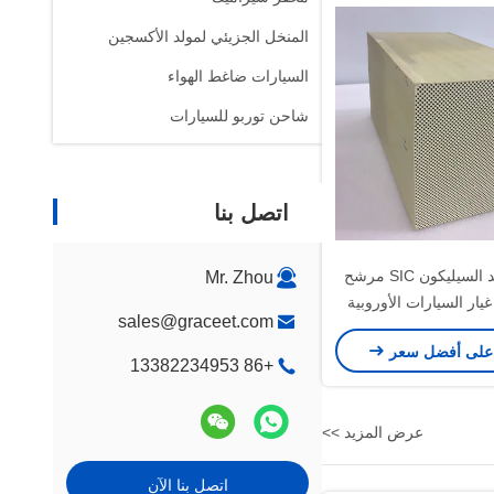
المنخل الجزيئي لمولد الأكسجين
السيارات ضاغط الهواء
شاحن توربو للسيارات
اتصل بنا
محفز كربيد السيليكون SIC مرشح
Mr. Zhou
ع غيار السيارات الأوروبية
sales@graceet.com
اري منخفض المعامل
على أفضل سعر
+86 13382234953
عرض المزيد >>
اتصل بنا الآن