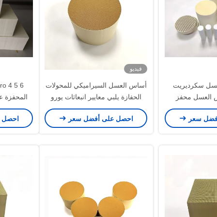
فيديو
سل سكرديريت
أساس العسل السيراميكي للمحولات
 العسل محفز
الحفازة يلبي معايير انبعاثات يورو
المحفزة 
6/VI
فضل سعر
احصل على أفضل سعر
احصل 