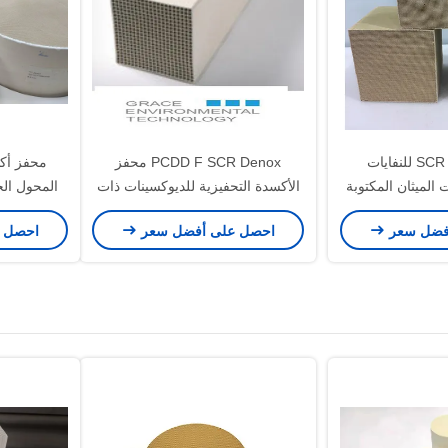
محفز SCR Denox للنفايات
PCDD F SCR Denox محفز
الميثان المكتوبة
الأكسدة التحفيزية للديوكسينات ذات
ليورو II-V)
التأثير المزدوج على أساس TiO2
فضل سعر
احصل على أفضل سعر
احصل 
V2O5 WO3