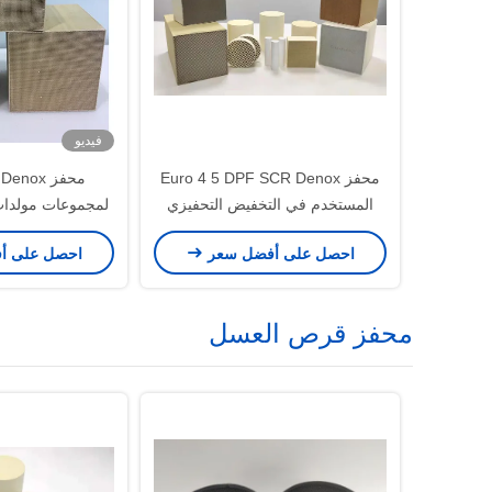
فيديو
محفز Euro 4 5 DPF SCR Denox
المستخدم في التخفيض التحفيزي
لمجموعات مولدات 
الانتقائي لأكسيد النيتروجين
بالفحم (المعيار ا
احصل على أفضل سعر
احصل على أ
محفز قرص العسل