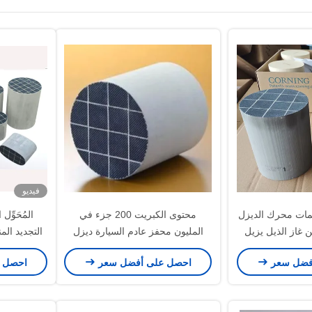
فيديو
ات محرك الديزل
محتوى الكبريت 200 جزء في
المُحَوِّل
DPF 400 من غاز الذيل يزيل
المليون محفز عادم السيارة ديزل
التجديد ا
الأسود
Dpf تجديد لمولد السفن
فضل سعر
احصل على أفضل سعر
احصل 