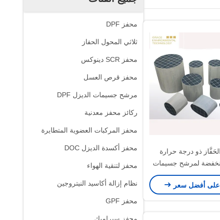
محفز DPF
ثلاثي المحول الحفاز
محفز SCR دينوكس
محفز قرص العسل
مرشح جسيمات الديزل DPF
ركائز محفز معدنية
محفز المركبات العضوية المتطايرة
محفز أكسدة الديزل DOC
 الحَفَّاز ذو درجة حرارة
لمنخفضة لمرشح جسيمات
محفز لتنقية الهواء
الديزل
نظام إزالة أكاسيد النيتروجين
على أفضل سعر
محفز GPF
محفز سيراميك