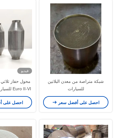
فيديو
شبكة متراصة من معدن البلاتين
محول حفاز ثلاثي ا
للسيارات
خل
احصل على أفضل سعر
احصل على أ