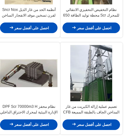
نظام التخفيض التحفيزي الانتقائي
أنظمة الحد من غاز الذيل Sncr Nox
للمحرك Scr محطة توليد الطاقة 650
لفرن تسخين موقد الانفجار الساخن
ميجاوات وحدة تعمل بالفحم
احصل على أفضل سعر
احصل على أفضل سعر
تعميم عملية إزالة الكبريت من غاز
نظام محفز DPF Scr 70000m3 H
المداخن الجاف بالطبقة المميعة CFB
الإدارة البيئية لمحرك الاحتراق الداخلي
FGD
احصل على أفضل سعر
احصل على أفضل سعر