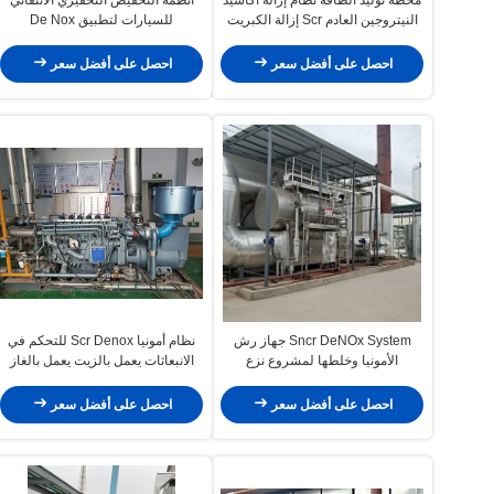
النيتروجين العادم Scr إزالة الكبريت
للسيارات لتطبيق De Nox
من غاز المداخن تقليل خاص
احصل على أفضل سعر
احصل على أفضل سعر
Sncr DeNOx System جهاز رش
نظام أمونيا Scr Denox للتحكم في
الأمونيا وخلطها لمشروع نزع
الانبعاثات يعمل بالزيت يعمل بالغاز
النيتروجين SCR
احصل على أفضل سعر
احصل على أفضل سعر