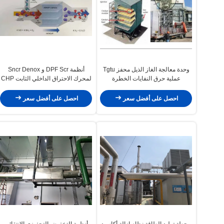
وحدة معالجة الغاز الذيل محفز Tgtu
أنظمة DPF Scr و Sncr Denox
عملية حرق النفايات الخطرة
لمحرك الاحتراق الداخلي الثابت CHP
CCHP
احصل على أفضل سعر
احصل على أفضل سعر
محطة توليد الطاقة نظام إزالة أكاسيد
أنظمة التخفيض التحفيزي الانتقائي