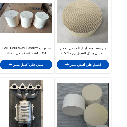
متراصة السيراميك المحول الحفاز
محفزات FWC Four Way Catalyst
العسل هيكل العسل يورو 4 5 6
GPF TWC للتحكم في انبعاثات
السيارات
احصل على أفضل سعر
احصل على أفضل سعر