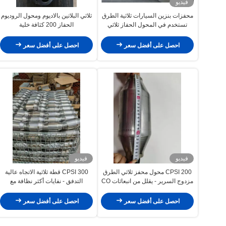
فيديو
محفزات بنزين السيارات ثلاثية الطرق
ثلاثي البلاتين بالاديوم ومحول الروديوم
تستخدم في المحول الحفاز ثلاثي
الحفاز 200 كثافة خلية
الاتجاهات 400 خلية 3 بوصة
احصل على أفضل سعر
احصل على أفضل سعر
فيديو
فيديو
200 CPSI محول محفز ثلاثي الطرق
300 CPSI قطة ثلاثية الاتجاه عالية
مزدوج السرير - يقلل من انبعاثات CO
التدفق - نفايات أكثر نظافة مع
و HC و NOx في المركبات
انخفاض CO / HC / NOx
احصل على أفضل سعر
احصل على أفضل سعر