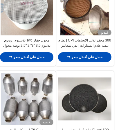
فيديو
300 محفز ثلاثي الاتجاهات CPI | نظام
محول حفاز Twc بلاتينيوم روديوم
تنقية عادم السيارات | يفي بمعايير
بلاديوم 3.5 "3" 2 "2.5 بوصة محول
EURO 6
حفاز 200 خلية
احصل على أفضل سعر
احصل على أفضل سعر
فيديو
Euro4 600 خلية 3 طريقة المحول
محفز TWC لمحركات البنزين