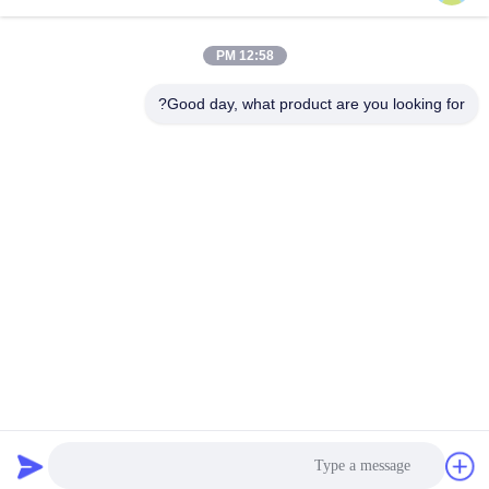
12:58 PM
الاتصال السريع
Good day, what product are you looking for?
الهاتف
86-133-8223-4953
بريد إلكتروني
sales@graceet.com
عنوان
No.333 Jincheng East Road، Xinwu District، Wuxi City،
Jiangsu Province، China
سياسة الخصوصية
|
خريطة الموقع
الصين جودة جيدة محفز DPF المورد. حقوق الطبع والنشر © 2021-2026
Wuxi Grace Environmental Technology CO,.LTD . كل الحقوق
محفوظة.