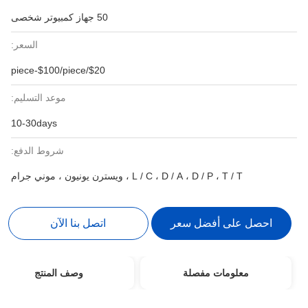
50 جهاز كمبيوتر شخصى
السعر:
$20/piece-$100/piece
موعد التسليم:
10-30days
شروط الدفع:
L / C ، D / A ، D / P ، T / T ، ويسترن يونيون ، موني جرام
احصل على أفضل سعر
اتصل بنا الآن
معلومات مفصلة
وصف المنتج