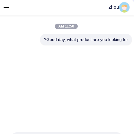
الهاتف
zhou
86-133-8223-4953
بريد إلكتروني
11:50 AM
sales@graceet.com
Good day, what product are you looking for?
عنوان
No.333 Jincheng East Road، Xinwu District، Wuxi City،
Jiangsu Province، China
سياسة الخصوصية
|
خريطة الموقع
الصين جودة جيدة محفز DPF المورد. حقوق الطبع والنشر © 2021-2026
Wuxi Grace Environmental Technology CO,.LTD . كل الحقوق
محفوظة.