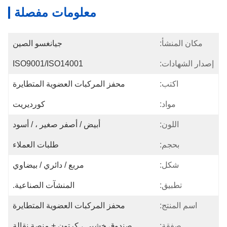
معلومات مفصلة
مكان المنشأ:
جيانغسو الصين
إصدار الشهادات:
ISO9001/ISO14001
اكتب:
محفز المركبات العضوية المتطايرة
مواد:
كورديريت
اللون:
أبيض / أصفر صغير ، / أسود
بحجم:
طلبات العملاء
شكل:
مربع / دائري / بيضاوي
تطبيق:
المنشآت الصناعية.
اسم المنتج:
محفز المركبات العضوية المتطايرة
صفقة:
صندوق خشبي ، كرتون + منصة نقالة