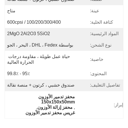
عينة:
متاح
كثافة الخلية:
100/200/300/400 / 600cpsi
المواد الرئيسية:
2MgO 2Al2O3 5SiO2
نوع الشحن:
بواسطة DHL ، Fedex ، البحر ، الجو
حياة عمل طويلة ، مقاومة درجات 
خاصية:
الحرارة العالية
المحتوى:
95٪ - 99.8٪
تفاصيل التغليف:
صندوق خشبي ، كرتون + منصة نقالة
محفز تدمير الأوزون 
150x150x50mm
إبراز:
, 
محفز إزالة الأوزون
, 
غريس محفز تدمير الأوزون