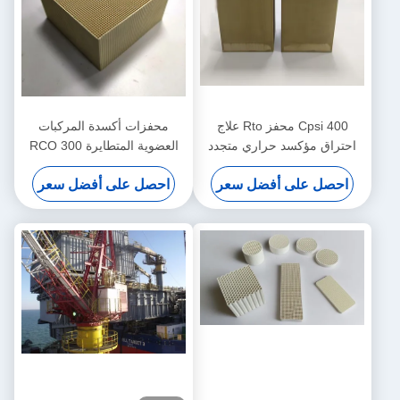
400 Cpsi محفز Rto علاج
محفزات أكسدة المركبات
احتراق مؤكسد حراري متجدد
العضوية المتطايرة RCO 300
تدفق صغير
Cpsi تزيل نفايات الصناعة
احصل على أفضل سعر
احصل على أفضل سعر