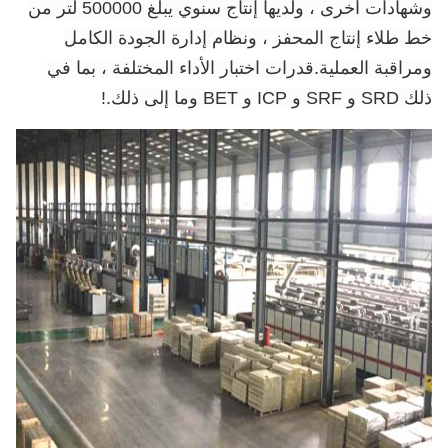
وشهادات أخرى ، ولديها إنتاج سنوي يبلغ 500000 لتر من
خط طلاء إنتاج المحفز ، ونظام إدارة الجودة الكامل
ومراقبة العملية.قدرات اختبار الأداء المختلفة ، بما في
ذلك SRD و SRF و ICP و BET وما إلى ذلك.
!