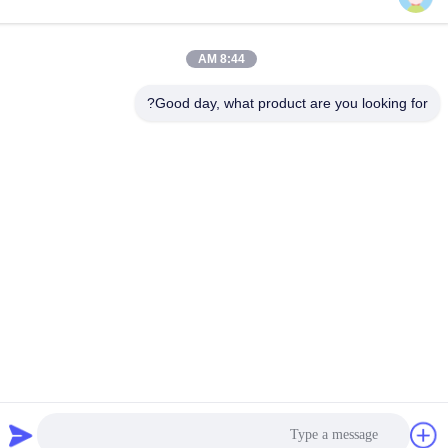
بريد إلكتروني
sales@graceet.com
8:44 AM
عنوان
Good day, what product are you looking for?
No.333 Jincheng East Road، Xinwu District، Wuxi City،
Jiangsu Province، China
سياسة الخصوصية
|
خريطة الموقع
الصين جودة جيدة محفز DPF المورد. حقوق الطبع والنشر © 2021-2026
Wuxi Grace Environmental Technology CO,.LTD . كل الحقوق
محفوظة.