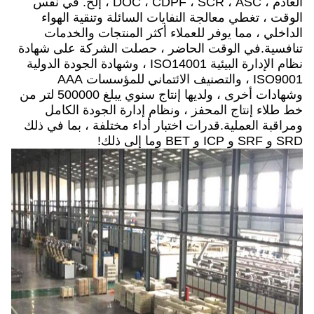
العادم ، DOC ، CDPF ، SCR ، ASC ، إلخ. في نفس
الوقت ، تغطي معالجة النفايات السائلة وتنقية الهواء
الداخلي ، مما يوفر للعملاء أكثر المنتجات والخدمات
تنافسية.في الوقت الحاضر ، حصلت الشركة على شهادة
نظام الإدارة البيئية ISO14001 ، وشهادة الجودة الدولية
ISO9001 ، والتصنيف الائتماني للمؤسسات AAA
وشهادات أخرى ، ولديها إنتاج سنوي يبلغ 500000 لتر من
خط طلاء إنتاج المحفز ، ونظام إدارة الجودة الكامل
ومراقبة العملية.قدرات اختبار أداء مختلفة ، بما في ذلك
SRD و SRF و ICP و BET وما إلى ذلك!