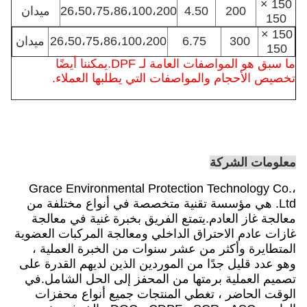
150 ×
200
4.50
26،50،75،86،100،200
ميدان
150
150 ×
300
6.75
26،50،75،86،100،200
ميدان
150
ما سبق هو المواصفات العامة لـ DPF.يمكننا أيضًا
تخصيص الأحجام والمواصفات التي يطلبها العملاء.
معلومات الشركة
Grace Environmental Protection Technology Co.،
Ltd. هي مؤسسة تقنية متخصصة في أنواع مختلفة من
معالجة غاز العادم.يتمتع الفريق بخبرة غنية في معالجة
غازات عادم الاحتراق الداخلي ومعالجة المركبات العضوية
المتطايرة وأكثر من عشر سنوات من الخبرة العملية ،
وهو عدد قليل جدًا من الموردين الذين لديهم القدرة على
تصميم العملية برمتها من المحفز إلى الحل الشامل.في
الوقت الحاضر ، تغطي المنتجات جميع أنواع محفزات