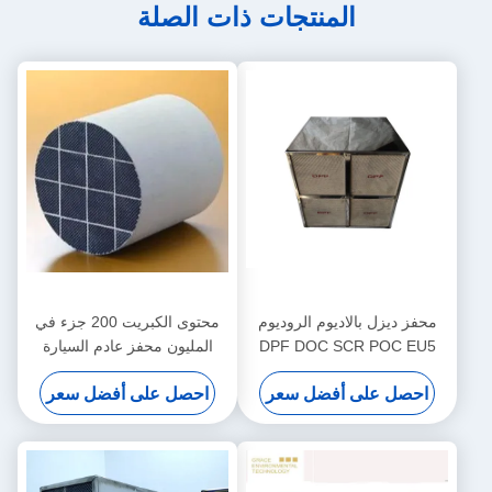
المنتجات ذات الصلة
محفز ديزل بالاديوم الروديوم
محتوى الكبريت 200 جزء في
DPF DOC SCR POC EU5
المليون محفز عادم السيارة
EU6 أربعة في وحدة واحدة
ديزل Dpf تجديد لمولد السفن
احصل على أفضل سعر
احصل على أفضل سعر