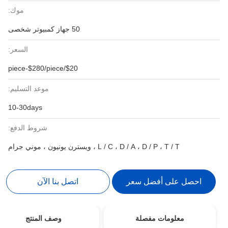
موك:
50 جهاز كمبيوتر شخصى
السعر:
$20/piece-$280/piece
موعد التسليم:
10-30days
شروط الدفع:
L / C ، D / A ، D / P ، T / T ، ويسترن يونيون ، موني جرام
احصل على أفضل سعر
اتصل بنا الآن
معلومات مفصلة
وصف المنتج