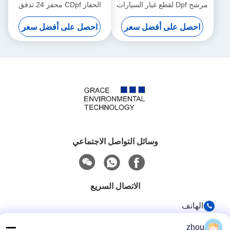
مرشح Dpf لقطع غيار السيارات
الحفاز CDpf محفز 24 تدفق
الأوروبية تمدد حراري منخفض
سيراميك الجدار من 400 إلى
احصل على أفضل سعر
احصل على أفضل سعر
المعامل
600 CPSI
وسائل التواصل الاجتماعي
الاتصال السريع
الهاتف
86-133-8223-4953
zhou