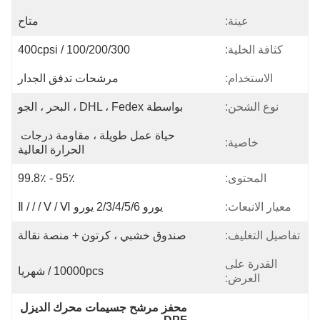
عينة:
متاح
كثافة الخلية:
100/200/300 / 400cpsi
الاستخدام:
مرشحات تدفق الجدار
نوع الشحن:
بواسطة DHL ، Fedex ، البحر ، الجو
حياة عمل طويلة ، مقاومة درجات 
خاصية:
الحرارة العالية
المحتوى:
95٪ - 99.8٪
معيار الانبعاث:
يورو 2/3/4/5/6 يورو Ⅱ / / / Ⅴ / Ⅵ
تفاصيل التغليف:
صندوق خشبي ، كرتون + منصة نقالة
القدرة على
10000pcs / شهريا
العرض:
محفز مرشح جسيمات محرك الديزل 