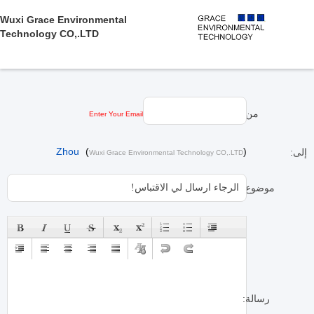
Wuxi Grace Environmental
Technology CO,.LTD
من:
Enter Your Email
Zhou
(
)
إلى:
Wuxi Grace Environmental Technology CO,.LTD
موضوع:
رسالة: