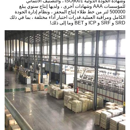
وشهادة الجودة الدولية ISO9001 ، والتصنيف الائتماني
للمؤسسات AAA وشهادات أخرى ، ولديها إنتاج سنوي يبلغ
500000 لتر من خط طلاء إنتاج المحفز ، ونظام إدارة الجودة
الكامل ومراقبة العملية.قدرات اختبار أداء مختلفة ، بما في ذلك
SRD و SRF و ICP و BET وما إلى ذلك!