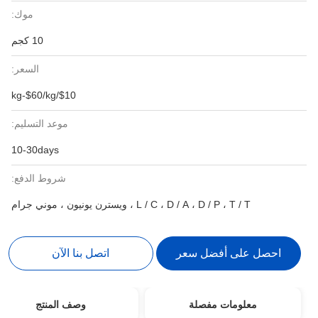
موك:
10 كجم
السعر:
$10/kg-$60/kg
موعد التسليم:
10-30days
شروط الدفع:
L / C ، D / A ، D / P ، T / T ، ويسترن يونيون ، موني جرام
احصل على أفضل سعر
اتصل بنا الآن
معلومات مفصلة
وصف المنتج