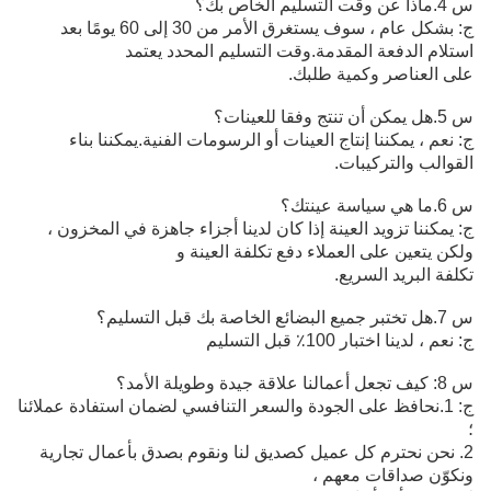
س 4.ماذا عن وقت التسليم الخاص بك؟
ج: بشكل عام ، سوف يستغرق الأمر من 30 إلى 60 يومًا بعد
استلام الدفعة المقدمة.وقت التسليم المحدد يعتمد
على العناصر وكمية طلبك.
س 5.هل يمكن أن تنتج وفقا للعينات؟
ج: نعم ، يمكننا إنتاج العينات أو الرسومات الفنية.يمكننا بناء
القوالب والتركيبات.
س 6.ما هي سياسة عينتك؟
ج: يمكننا تزويد العينة إذا كان لدينا أجزاء جاهزة في المخزون ،
ولكن يتعين على العملاء دفع تكلفة العينة و
تكلفة البريد السريع.
س 7.هل تختبر جميع البضائع الخاصة بك قبل التسليم؟
ج: نعم ، لدينا اختبار 100٪ قبل التسليم
س 8: كيف تجعل أعمالنا علاقة جيدة وطويلة الأمد؟
ج: 1.نحافظ على الجودة والسعر التنافسي لضمان استفادة عملائنا
؛
2. نحن نحترم كل عميل كصديق لنا ونقوم بصدق بأعمال تجارية
ونكوّن صداقات معهم ،