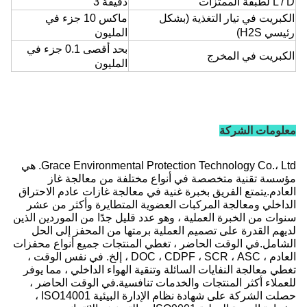
L / D لطبقة الممتزات
دقيقة 3
الكبريت في تيار التغذية (بشكل
ماكس 10 جزء في
رئيسي H2S)
المليون
بحد أقصى 0.1 جزء في
الكبريت في المخرج
المليون
معلومات الشركة
Grace Environmental Protection Technology Co.، Ltd. هي
مؤسسة تقنية متخصصة في أنواع مختلفة من معالجة غاز
العادم.يتمتع الفريق بخبرة غنية في معالجة غازات عادم الاحتراق
الداخلي ومعالجة المركبات العضوية المتطايرة وأكثر من عشر
سنوات من الخبرة العملية ، وهو عدد قليل جدًا من الموردين الذين
لديهم القدرة على تصميم العملية برمتها من المحفز إلى الحل
الشامل.في الوقت الحاضر ، تغطي المنتجات جميع أنواع محفزات
العادم ، DOC ، CDPF ، SCR ، ASC ، إلخ. في نفس الوقت ،
تغطي معالجة النفايات السائلة وتنقية الهواء الداخلي ، مما يوفر
للعملاء أكثر المنتجات والخدمات تنافسية.في الوقت الحاضر ،
حصلت الشركة على شهادة نظام الإدارة البيئية ISO14001 ،