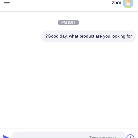
zhou
الهاتف
86-133-8223-4953
8:07 PM
بريد إلكتروني
Good day, what product are you looking for?
sales@graceet.com
عنوان
No.333 Jincheng East Road، Xinwu District، Wuxi City،
Jiangsu Province، China
سياسة الخصوصية
|
خريطة الموقع
الصين جودة جيدة محفز DPF المورد. حقوق الطبع والنشر © 2021-2026
Wuxi Grace Environmental Technology CO,.LTD . كل الحقوق
محفوظة.