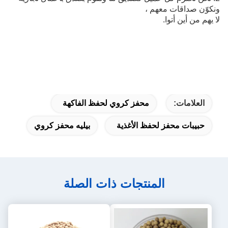
ونكوّن صداقات معهم ،
لا يهم من أين أتوا.
العلامات:
محفز كروي لحفظ الفاكهة
حبيبات محفز لحفظ الأغذية
بيليه محفز كروي
المنتجات ذات الصلة