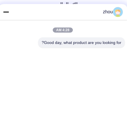
الاتصال السريع
zhou
الهاتف
86-133-8223-4953
4:28 AM
بريد إلكتروني
Good day, what product are you looking for?
sales@graceet.com
عنوان
No.333 Jincheng East Road، Xinwu District، Wuxi City،
Jiangsu Province، China
سياسة الخصوصية
|
خريطة الموقع
الصين جودة جيدة محفز DPF المورد. حقوق الطبع والنشر © 2021-2026
Wuxi Grace Environmental Technology CO,.LTD . كل الحقوق
محفوظة.