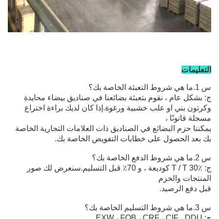
التعليمات
س 1.ما هي شروط التعبئة الخاصة بك؟
ج: بشكل عام ، نقوم بتعبئة بضائعنا في صناديق بيضاء محايدة
وكرتون بني
او علب خشبية ورغوة
.إذا كان لديك براءة اختراع
مسجلة قانونًا ،
يمكننا حزم البضائع في الصناديق ذات العلامات التجارية الخاصة
بك بعد الحصول على خطابات التفويض الخاصة بك.
س 2.ما هي شروط الدفع الخاصة بك؟
ج: T / T 30٪ كوديعة ، و 70٪ قبل التسليم.سنعرض لك صور
المنتجات والحزم
قبل دفع الرصيد.
س 3.ما هي شروط التسليم الخاصة بك؟
ج: EXW ، FOB ، CRF ، CIF ، DDU.