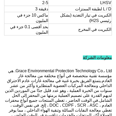
2-5
LHSV
L / D لطبقة الممتزات
دقيقة 3
الكبريت في تيار التغذية (بشكل
ماكس 10 جزء في
رئيسي H2S)
المليون
بحد أقصى 0.1 جزء في
الكبريت في المخرج
المليون
معلومات الشركة
Grace Environmental Protection Technology Co.، Ltd. هي
مؤسسة تقنية متخصصة في أنواع مختلفة من معالجة غاز
العادم.يتمتع الفريق بخبرة غنية في معالجة غازات عادم الاحتراق
الداخلي ومعالجة المركبات العضوية المتطايرة وأكثر من عشر
سنوات من الخبرة العملية ، وهو عدد قليل جدًا من الموردين الذين
لديهم القدرة على تصميم العملية برمتها من المحفز إلى الحل
الشامل.في الوقت الحاضر ، تغطي المنتجات جميع أنواع محفزات
العادم ، DOC ، CDPF ، SCR ، ASC ، إلخ. في نفس الوقت ،
تغطي معالجة النفايات السائلة وتنقية الهواء الداخلي ، مما يوفر
للعملاء أكثر المنتجات والخدمات تنافسية.في الوقت الحاضر ،