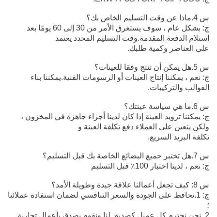
س 4.ماذا عن وقت التسليم الخاص بك؟
ج: بشكل عام ، سوف يستغرق الأمر من 30 إلى 60 يومًا بعد
استلام الدفعة المقدمة.وقت التسليم المحدد يعتمد
على العناصر وكمية طلبك.
س 5.هل يمكن أن تنتج وفقا للعينات؟
ج: نعم ، يمكننا إنتاج العينات أو الرسومات الفنية.يمكننا بناء
القوالب والتركيبات.
س 6.ما هي سياسة عينتك؟
ج: يمكننا تزويد العينة إذا كان لدينا أجزاء جاهزة في المخزون ،
ولكن يتعين على العملاء دفع تكلفة العينة و
تكلفة البريد السريع.
س 7.هل تختبر جميع البضائع الخاصة بك قبل التسليم؟
ج: نعم ، لدينا اختبار 100٪ قبل التسليم
س 8: كيف تجعل أعمالنا علاقة جيدة وطويلة الأمد؟
ج: 1.نحافظ على الجودة والسعر التنافسي لضمان استفادة عملائنا
؛
2. نحن نحترم كل عميل كصديق لنا ونقوم بصدق بأعمال تجارية