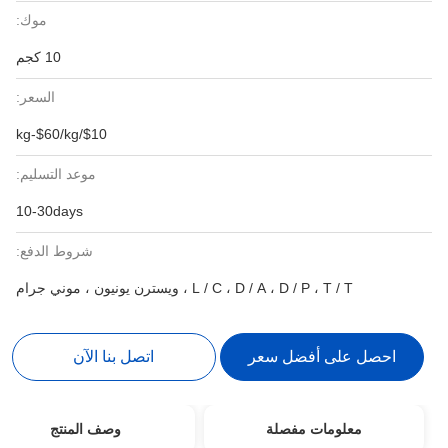
موك:
10 كجم
السعر:
$10/kg-$60/kg
موعد التسليم:
10-30days
شروط الدفع:
L / C ، D / A ، D / P ، T / T ، ويسترن يونيون ، موني جرام
احصل على أفضل سعر
اتصل بنا الآن
معلومات مفصلة
وصف المنتج