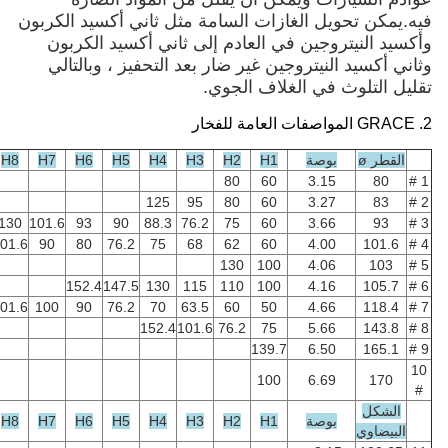
 الغازات السامة مثل ثاني أكسيد الكربون
جين في العادم إلى ثاني أكسيد الكربون
يتروجين غير ضار بعد التحفيز ، وبالتالي
ي الغلاف الجوي.
صة
H1
H2
H3
H4
H5
H6
H7
H8
H9
H10
H11
80
60
3.
125
95
80
60
3.
152.4
147.5
130
101.6
93
90
88.3
76.2
75
60
3.
152.4
136
123.3
101.6
90
80
76.2
75
68
62
60
4.
130
100
4.
152.4
147.5
130
115
110
100
4.
152.4
127
120
101.6
100
90
76.2
70
63.5
60
50
4.
152.4
101.6
76.2
75
5.
139.7
6.
100
6.
صة
H1
H2
H3
H4
H5
H6
H7
H8
H9
H10
H11