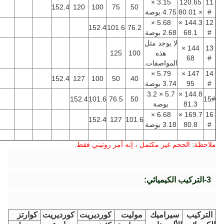
3.15 ×
152.4
120
100
75
50
5.68 ×
152.4
101.6
76.2
جد مثل
ذه
100
125
صفات.
5.79 ×
152.4
127
100
50
40
5.7 × 3.2
152.4
101.6
76.5
50
صة
6.68 ×
152.4
127
101.6
 مكتمل ، إنه أمر روتيني فقط.
ميك
موليت
كورديريت
كورديريت
كوارتز