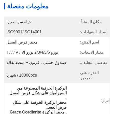
معلومات مفصلة
:
جيانغسو الصين
:
ISO9001/ISO14001
:
محفز قرص العسل
ث:
يورو 2/3/4/5/6 يورو Ⅱ / / / Ⅴ / Ⅵ
:
صندوق خشبي ، كرتون + منصة نقالة
ى
10000pcs / شهريا
:
الركيزة الخزفية المصنوعة من 
السيراميك على شكل قرص العسل
, 
محفز الركيزة الخزفية على شكل 
قرص العسل
, 
محفز الركيزة Grace Cordierite