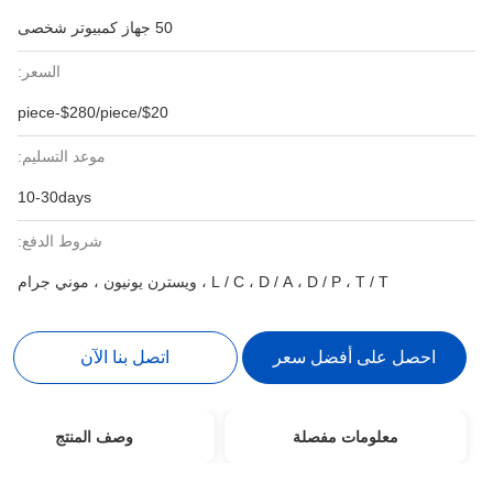
50 جهاز كمبيوتر شخصى
السعر:
$20/piece-$280/piece
موعد التسليم:
10-30days
شروط الدفع:
L / C ، D / A ، D /  ، ويسترن يونيون ، موني جرام
 أفضل سعر
اتصل بنا الآن
ات مفصلة
وصف المنتج