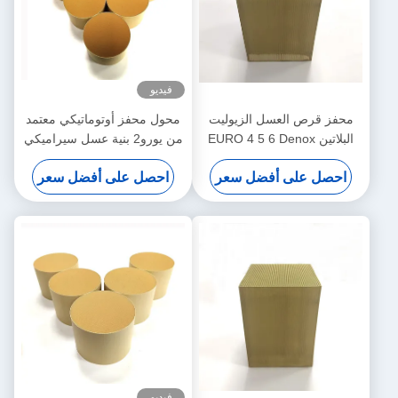
فيديو
لعسل الزيوليت
محول محفز أوتوماتيكي معتمد
ين EURO 4 5 6 Denox
من يورو2 بنية عسل سيراميكي
DOC SCR 
متوافق مع محرك البنزين
 أفضل سعر
احصل على أفضل سعر
فيديو