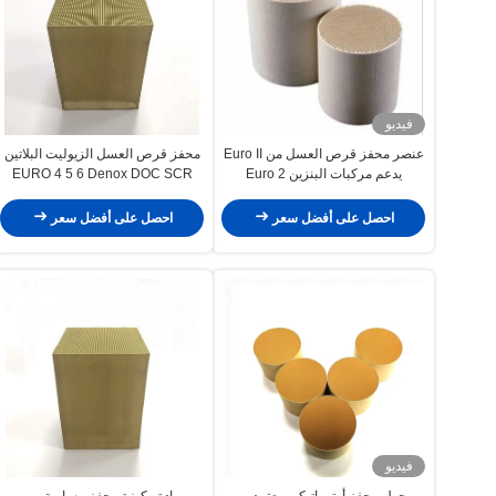
فيديو
عنصر محفز قرص العسل من Euro II
محفز قرص العسل الزيوليت البلاتين
يدعم مركبات البنزين Euro 2
EURO 4 5 6 Denox DOC SCR
POC ASC
احصل على أفضل سعر
احصل على أفضل سعر
فيديو
محول محفز أوتوماتيكي معتمد من
مادة ركيزة محفز مسامية من