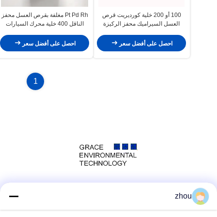
100 أو 200 خلية كورديريت قرص
Pt Pd Rh مغلفة بقرص العسل محفز
العسل السيراميك محفز الركيزة
الناقل 400 خلية محرك السيارات
الناقل للحد من أكسيد النيتروجين
SCR نزع النيتروجين
احصل على أفضل سعر
احصل على أفضل سعر
1
وسائل التواصل الاجتماعي
zhou