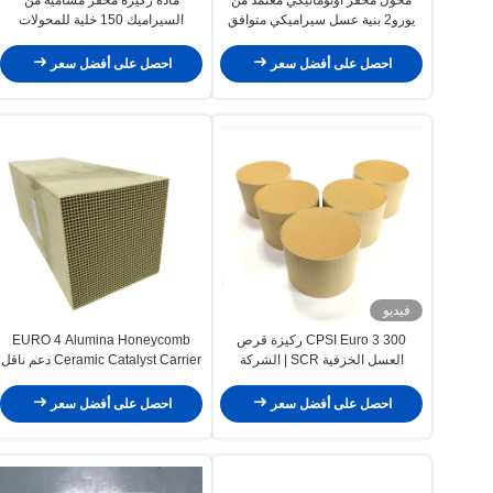
يورو2 بنية عسل سيراميكي متوافق
السيراميك 150 خلية للمحولات
مع محرك البنزين
الحفازة
احصل على أفضل سعر
احصل على أفضل سعر
فيديو
300 CPSI Euro 3 ركيزة قرص
EURO 4 Alumina Honeycomb
العسل الخزفية SCR | الشركة
Ceramic Catalyst Carrier دعم ناقل
المصنعة للمحول الحفاز
الحركة العالمي عالي التدفق
احصل على أفضل سعر
احصل على أفضل سعر