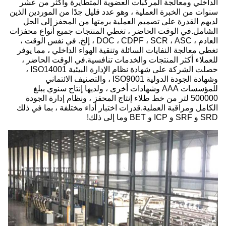
الداخلي ومعالجة المركبات العضوية المتطايرة وأكثر من عشر
سنوات من الخبرة العملية ، وهو عدد قليل جدًا من الموردين الذين
لديهم القدرة على تصميم العملية برمتها من المحفز إلى الحل
الشامل.في الوقت الحاضر ، تغطي المنتجات جميع أنواع محفزات
العادم ، DOC ، CDPF ، SCR ، ASC ، إلخ. في نفس الوقت ،
تغطي معالجة النفايات السائلة وتنقية الهواء الداخلي ، مما يوفر
للعملاء أكثر المنتجات والخدمات تنافسية.في الوقت الحاضر ،
حصلت الشركة على شهادة نظام الإدارة البيئية ISO14001 ،
وشهادة الجودة الدولية ISO9001 ، والتصنيف الائتماني
للمؤسسات AAA وشهادات أخرى ، ولديها إنتاج سنوي يبلغ
500000 لتر من خط طلاء إنتاج المحفز ، ونظام إدارة الجودة
الكامل ومراقبة العملية.قدرات اختبار أداء مختلفة ، بما في ذلك
SRD و SRF و ICP و BET وما إلى ذلك!