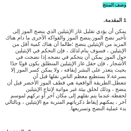
وصف المنتج
1 المقدمة.
يمكن أن يؤدي تقليل غاز الإيثيلين الذي ينضج الموز إلى
تأخير نضج الموز.ينضج الموز والفواكه الأخرى ما دام هناك
المزيد من الإيثيلين ينضج ؛طالما أن هناك كمية أقل من
الإيثيلين ، فسوف ينام.لذلك ، فإن التحكم في الإيثيلين
حول الموز يمكن أن يتحكم في نضجه.إذا نضجت في
الأشجار ، فإن حقل غاز الإيثيلين المنطلق يكون قويًا جدًا
بحيث يتعذر على البشر إيقافه ، ولا يمكن كسر الموز إلا
بسرعة.لا يستطيع معظم الناس نقلها قبل أن
تتعطل.الطريقة الواقعية هي قطف الموز الأخضر قبل أن
ينضج ، وذلك لخلق بيئة غير مواتية لإنتاج الإيثيلين
لحفظه.عندما يتم نقلهم إلى مكان آخر أو تركهم لموسم
آخر ، يمكنهم إيقاظ ذكرياتهم المتربة مع الإيثيلين ، وبالتالي
بدء عملية النضج وتسريعها.