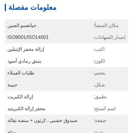
معلومات مفصلة
مكان المنشأ:
جيانغسو الصين
إصدار الشهادات:
ISO9001/ISO14001
اكتب:
إزالة محفز الإيثيلين
اللون:
ينبثق رمادي أسود
بحجم:
طلبات العملاء
شكل:
حبيبة
تطبيق:
إزالة الكبريت
اسم المنتج:
محفز إزالة الكبريتيد
صفقة:
صندوق خشبي ، كرتون + منصة نقالة
عينة:
متاح