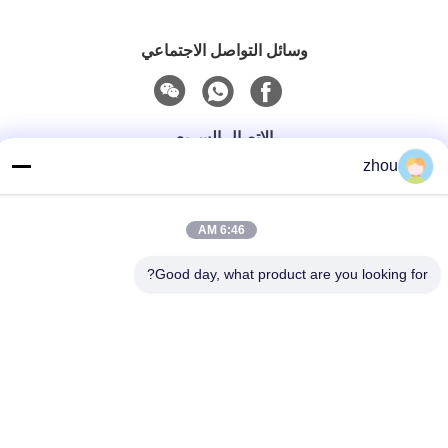
وسائل التواصل الاجتماعي
الاتصال السريع
zhou
الهاتف
86-133-8223-4953
6:46 AM
بريد إلكتروني
Good day, what product are you looking for?
sales@graceet.com
عنوان
No.333 Jincheng East Road، Xinwu District، Wuxi City،
Jiangsu Province، China
سياسة الخصوصية
|
خريطة الموقع