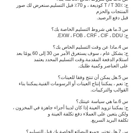
ج: T / T 30٪ كوديعة ، و 70٪ قبل التسليم.سنعرض لك صور
المنتجات والحزم
قبل دفع الرصيد.
س 3.ما هي شروط التسليم الخاصة بك؟
ج: EXW ، FOB ، CRF ، CIF ، DDU.
س 4.ماذا عن وقت التسليم الخاص بك؟
ج: بشكل عام ، سوف يستغرق الأمر من 30 إلى 60 يومًا بعد
استلام الدفعة المقدمة.وقت التسليم المحدد يعتمد
على العناصر وكمية طلبك.
س 5.هل يمكن أن تنتج وفقا للعينات؟
ج: نعم ، يمكننا إنتاج العينات أو الرسومات الفنية.يمكننا بناء
القوالب والتركيبات.
س 6.ما هي سياسة عينتك؟
ج: يمكننا تزويد العينة إذا كان لدينا أجزاء جاهزة في المخزون ،
ولكن يتعين على العملاء دفع تكلفة العينة و
تكلفة البريد السريع.
س 7.هل تختبر جميع البضائع الخاصة بك قبل التسليم؟