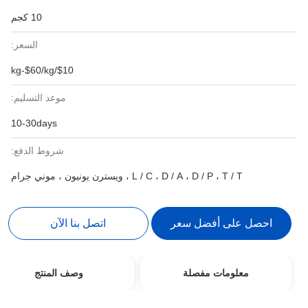
10 كجم
السعر:
$10/kg-$60/kg
موعد التسليم:
10-30days
شروط الدفع:
L / C ، D / A ، D / P ، T / T ، ويسترن يونيون ، موني جرام
احصل على أفضل سعر
اتصل بنا الآن
معلومات مفصلة
وصف المنتج