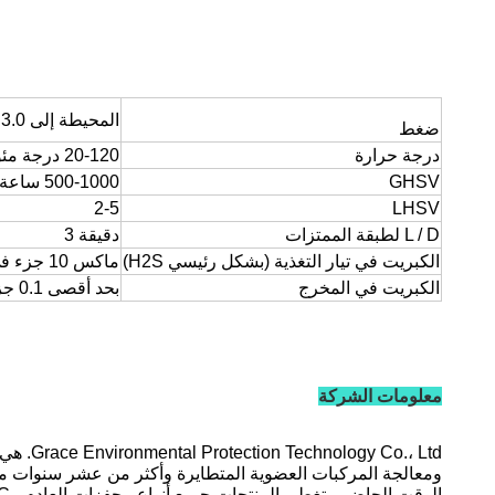
المحيطة إلى 3.0 ميجا باسكال
ضغط
درجة حرارة
20-120 درجة مئوية
GHSV
500-1000 ساعة -1
2-5
LHSV
L / D لطبقة الممتزات
دقيقة 3
الكبريت في تيار التغذية (بشكل رئيسي H2S)
ماكس 10 جزء في المليون
الكبريت في المخرج
بحد أقصى 0.1 جزء في المليون
معلومات الشركة
.، Ltd
ومعالجة المركبات العضوية المتطايرة وأكثر من عشر سنوات من ا