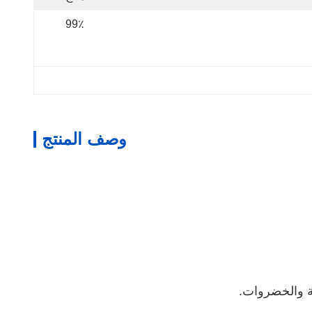
99٪
وصف المنتج
هة والخضروات.