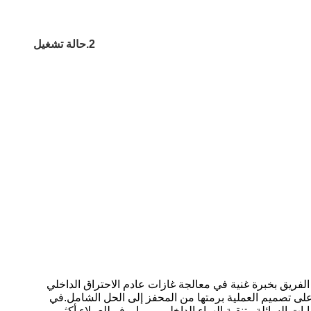
2.حالة تشغيل
لجة غاز العادم.يتمتع الفريق بخبرة غنية في معالجة غازات عادم الاحتراق الداخلي
 على تصميم العملية برمتها من المحفز إلى الحل الشامل.في
DOC ، إلخ. في نفس الوقت ، تغطي معالجة النفايات السائلة وتنقية الهواء الداخلي ، مما يوفر للعملاء أكثر