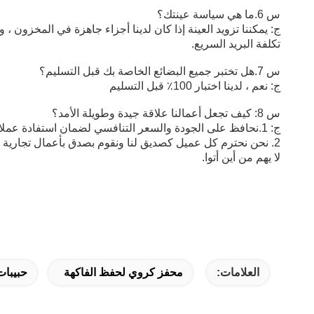
س 6.ما هي سياسة عينتك؟
ج: يمكننا تزويد العينة إذا كان لدينا أجزاء جاهزة في المخزون ، و
تكلفة البريد السريع.
س 7.هل تختبر جميع البضائع الخاصة بك قبل التسليم؟
ج: نعم ، لدينا اختبار 100٪ قبل التسليم
س 8: كيف تجعل أعمالنا علاقة جيدة وطويلة الأمد؟
ج: 1.نحافظ على الجودة والسعر التنافسي لضمان استفادة عملائنا ؛
2. نحن نحترم كل عميل كصديق لنا ونقوم بصدق بأعمال تجارية ونكوّن صداقات معهم ،
لا يهم من أين أتوا.
العلامات:
محفز كروي لحفظ الفاكهة
حبيبات