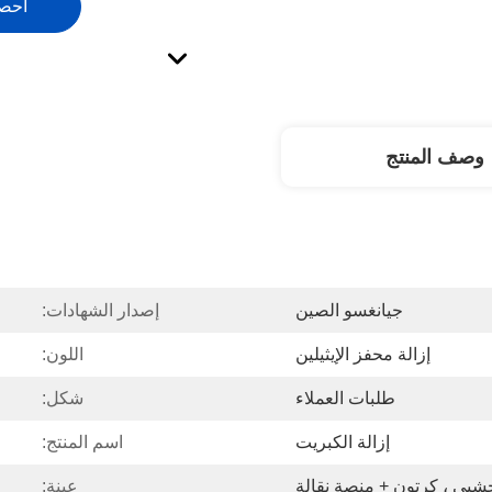
احص
وصف المنتج
جيانغسو الصين
إصدار الشهادات:
إزالة محفز الإيثيلين
اللون:
طلبات العملاء
شكل:
إزالة الكبريت
اسم المنتج:
بي ، كرتون + منصة نقالة
عينة: