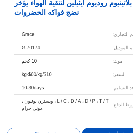
لاتينيوم روديوم ايثيلين لتنقية الهواء يؤخر
نضج فواكه الخضروات
م التجاري:
Grace
 الموديل:
G-70174
موك:
10 كجم
السعر:
$10/kg-$60/kg
 التسليم:
10-30days
L / C ، D / A ، D / P ، T / T ، ويسترن يونيون ،
ط الدفع:
موني جرام