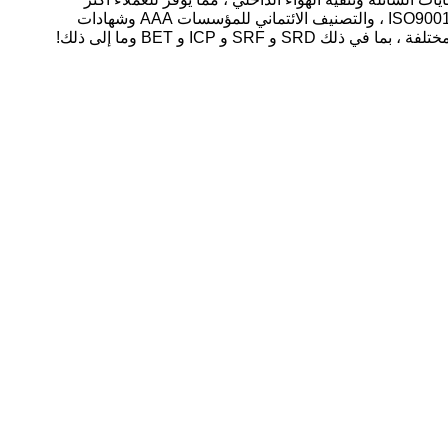
المنتجات والخدمات تنافسية.في الوقت الحاضر ، حصلت الشركة على شهادة نظام الإدارة البيئية ISO14001 ، وشهادة الجودة الدولية ISO9001 ، والتصنيف الائتماني للمؤسسات AAA وشهادات