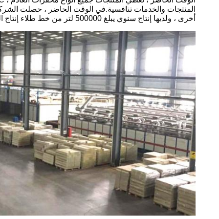
أخرى ، ولديها إنتاج سنوي يبلغ 500000 لتر من خط طلاء إنتاج المحفز ، ونظام إدارة الجودة الكامل ومراقبة العملية.قدرات اختبار أداء مختلفة ، بما في ذلك SRD و SRF و ICP و BET وما إلى ذلك!