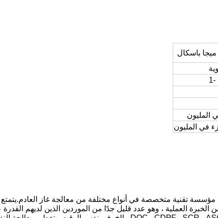
Grace Environmental Protection Technology Co. هي مؤسسة تقنية متخصصة في أنواع مختلفة من معا
لخبرة العملية ، وهو عدد قليل جدًا من الموردين الذين لديهم القدرة
الوقت الحاضر ، تغطي المنتجات جميع أنواع محفزات العادم ،  ، CDPF ، SCR ، ASC