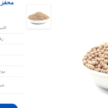
محفز ب
الاس
رقم
موعد
شرو