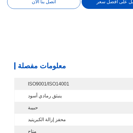
ل على أفضل سعر
اتصل بنا الآن
معلومات مفصلة
ISO9001/ISO14001
ينبثق رمادي أسود
حبيبة
محفز إزالة الكبريتيد
متاح