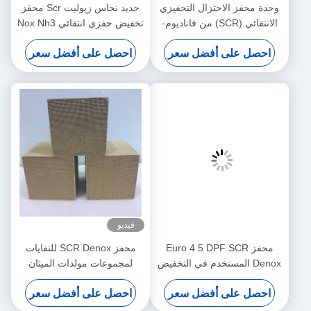
 التحفيزي
حديد نحاس زيوليت Scr محفز
(SCR) من فاناديوم-
تخفيض حفزي انتقائي Nox Nh3
تنغستن-تيتانيوم (VWT) لدرجة
درجة حرارة منخفضة
ل سعر
احصل على أفضل سعر
سطة
فيديو
Euro 4 5
محفز SCR Denox للنفايات
 في التخفيض
لمجموعات مولدات الميثان
 لأكسيد
المكتوبة بالفحم (المعيار اليورو
ل سعر
احصل على أفضل سعر
II-V)