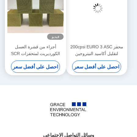
فيديو
محفز 200cpsi EURO 3 ASC
أجزاء من قشرة العسل
يتروجين
الكورديريت لمتحفزات SCR
S
Denox ‬ المصنعين الرائدين
ل سعر
احصل على أفضل سعر
ئل التواصل الاجتماعي