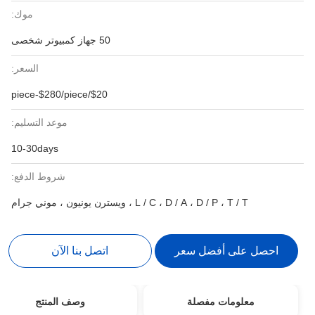
موك:
50 جهاز كمبيوتر شخصى
السعر:
$20/piece-$280/piece
موعد التسليم:
10-30days
شروط الدفع:
L / C ، ويسترن يونيون ، موني جرام
 سعر
اتصل بنا الآن
صلة
وصف المنتج