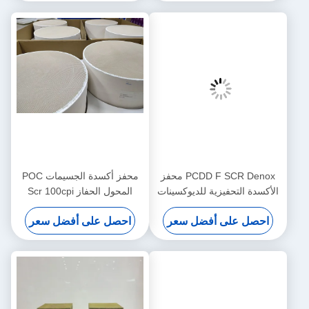
PCDD F SCR Denox محفز
محفز أكسدة الجسيمات POC
ديوكسينات
المحول الحفاز Scr 100cpi
 على أساس
انبعاث السيارات
ل سعر
احصل على أفضل سعر
TiO