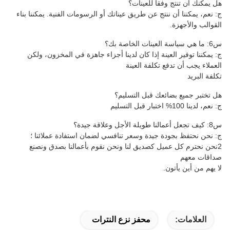
عينات؟
 طريق عيناتك أو الرسومات الفنية. يمكننا بناء
ا كان لدينا أجزاء جاهزة في المخزون، ولكن
 العينة
ل التسليم؟
 وسعر تنافسي لضمان استفادة عملائنا ؛
يق لنا ونحن نقوم بأعمالنا بصدق ونصنع
حفز نزع النترات