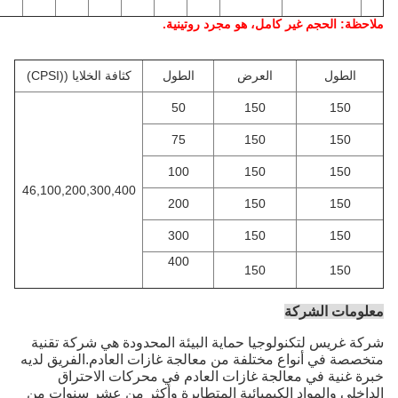
هو مجرد روتينية.
رض
الطول
كثافة الخلايا ((CPSI)
50
1
75
1
100
1
46,100,200,300,400
200
1
300
1
400
1
حماية البيئة المحدودة هي شركة تقنية
ة من معالجة غازات العادم.الفريق لديه
ازات العادم في محركات الاحتراق
يائية المتطايرة وأكثر من عشر سنوات من