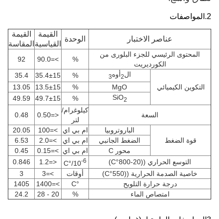
القيمة
القيمة
تبار
الوحدة
القياسية
المقاسة
زء البلورى من
92
>=90.0
%
يت
ال
أوه
35.4
35.4±15
%
3
2
13.05
13.5±15
%
MgO
SiO
49.59
49.7±15
%
2
كيلوغرام/
0.48
<=0.50
لتر
الباروتروبيا
ام بي اي
>=100
20.05
الضغط الجانبي
ام بي اي
>=2.0
6.53
محور C
ام بي اي
>=0.15
0.45
-6
0.846
<=1.2
°C)
/°C
10
 ((550
°C)
أوقات
>=3
3
تلويح
°C
>=1400
1405
ماء
%
20 - 28
24.2