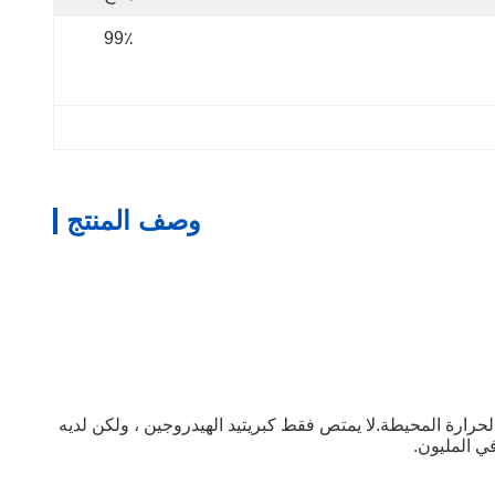
99٪
وصف المنتج
ية في درجة الحرارة المحيطة.لا يمتص فقط كبريتيد الهيدروجين ، ولكن لديه