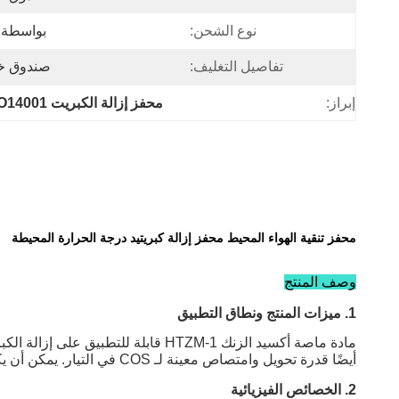
نوع الشحن:
بواسطة DHL ، Fedex ، البحر ، الج
تفاصيل التغليف:
صندوق خش
إبراز:
محفز إزالة الكبريت ISO14001
محفز تنقية الهواء المحيط محفز إزالة كبريتيد درجة الحرارة المحيطة
وصف المنتج
1. ميزات المنتج ونطاق التطبيق
مادة ماصة أكسيد الزنك HTZM-1 قابل
أيضًا قدرة تحويل وامتصاص معينة لـ COS في التيار. يمكن أن يكون الكبريت الكلي (H2S + COS) في التيار المعالج أقل من 0.1 جزء في المليون.
2. الخصائص الفيزيائية