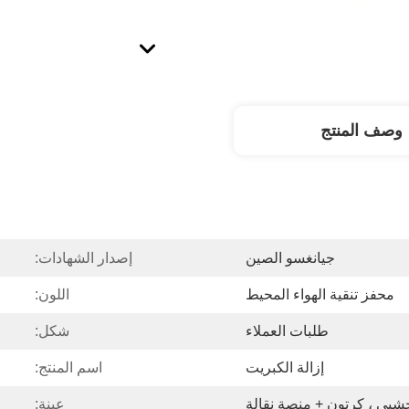
وصف المنتج
جيانغسو الصين
إصدار الشهادات:
محفز تنقية الهواء المحيط
اللون:
طلبات العملاء
شكل:
إزالة الكبريت
اسم المنتج:
بي ، كرتون + منصة نقالة
عينة: