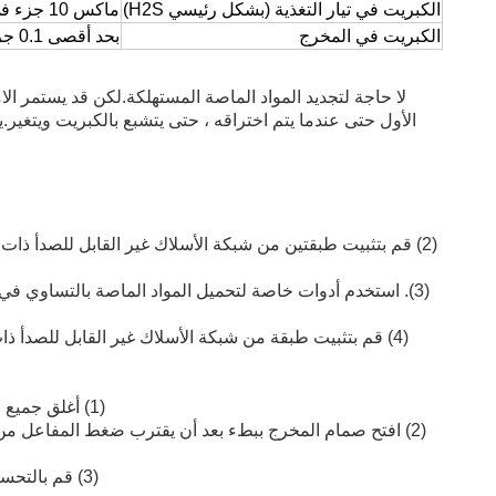
الكبريت في تيار التغذية (بشكل رئيسي H2S)
ماكس 10 جزء في المليون
الكبريت في المخرج
بحد أقصى 0.1 جزء في المليون
لا حاجة لتجديد المواد الماصة المستهلكة.لكن قد يستمر ال
الأول حتى عندما يتم اختراقه ، حتى يتشبع بالكبريت ويتغي
(3). استخدم أدوات خاصة لتحميل المواد الماصة بالتساوي ف
(1) أغلق جميع صمامات المدخل والمخرج قبل بدء التشغيل.ثم افتح صمام مدخل البروبيلين السائل وارفع الضغط بمقدار 0.5 ميجا باسكال / 10 دقائق.
(2) افتح صمام المخرج ببطء بعد أن يقترب ضغط المفاعل من 
(3) قم بالتحسين إلى نصف الحمل عندما يصل تركيز الكبريت في المخرج إلى متطلبات العملية والانتقال إلى عملية التحميل الكامل في عدة ساعات.