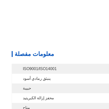
معلومات مفصلة
ISO9001/ISO14001
ينبثق رمادي أسود
حبيبة
محفز إزالة الكبريتيد
متاح