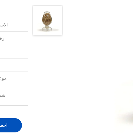
الاس
رقم
موعد
شرو
احص