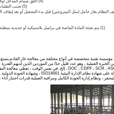
(4) أغلق صمام المدخل أولاً ثم أغلق صمام المخرج لفصل المفاعل عن النظام قبل الإغلاق.
(5) تجنب التقلبات واسعة النطاق في الضغط والحمل ، مما قد يضعف الممتزات.
نظيف النظام بغاز خامل (مثل النيتروجين) قبل بدء التشغيل أو بعد إيقاف 
(1) يتم تعبئة المادة الماصة في براميل بلاستيكية أو حديدية مبطنة بالداخل بأكياس بلاستيكية لتجنب الرطوبة أو الهجوم الكيميائي.
Grace Environmental Protection Technology Co. هي مؤسسة تقنية متخصصة في أنواع مختلفة من معا
لخبرة العملية ، وهو عدد قليل جدًا من الموردين الذين لديهم القدرة
الوقت الحاضر ، تغطي المنتجات جميع أنواع محفزات العادم ،  ، CDPF ، SCR ، ASC