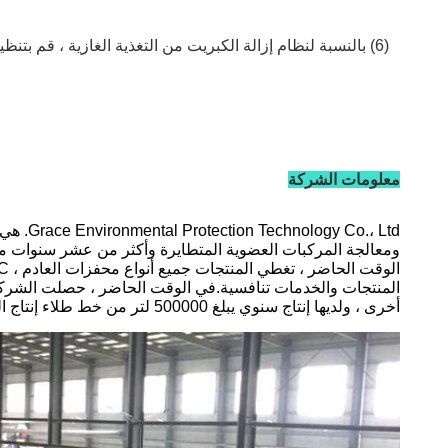
(6) بالنسبة لنظام إزالة الكبريت من التغذية الغازية ، قم بت
معلومات الشركة
.، Ltd
ومعالجة المركبات العضوية المتطايرة وأكثر من عشر سنوات من ا
أخرى ، ولديها إنتاج سنوي يبلغ 500000 لتر من خط طلاء إنتاج المحفز ، ونظام إدارة الجودة الكامل ومراقبة العملية.قدرات اختبار أداء مختلفة ، بما في ذلك SRD و SRF و ICP و BET وما إلى ذلك!