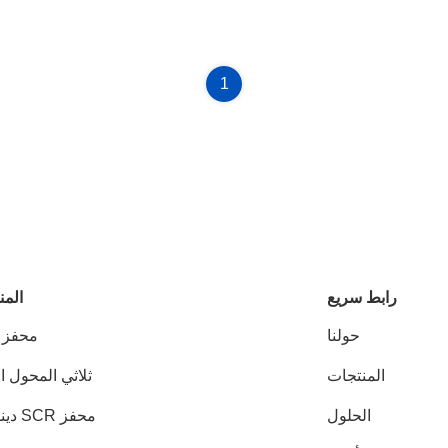
1
رابط سريع
المن
حولنا
محفز DPF
المنتجات
ثلاثي المحول ا
الحلول
محفز SCR دينوكس