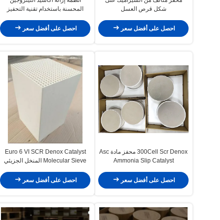
شكل قرص العسل
المحسنة باستخدام تقنية التحفيز
الانتقائي للغاز الحيوي: ركائز
المحفزات الكورديريت
احصل على أفضل سعر
احصل على أفضل سعر
(100/200/300/400 CPSI)
300Cell Scr Denox محفز مادة Asc
Euro 6 VI SCR Denox Catalyst
Ammonia Slip Catalyst
Molecular Sieve المنخل الجزيئي
في حماية البيئة البتروكيماوية
احصل على أفضل سعر
احصل على أفضل سعر