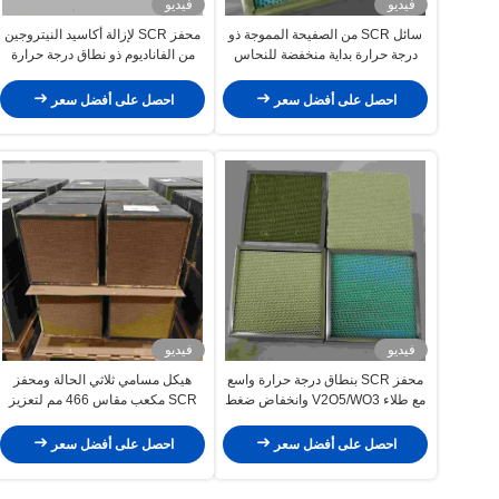
فيديو
فيديو
سائل SCR من الصفيحة المموجة ذو
محفز SCR لإزالة أكاسيد النيتروجين
درجة حرارة بداية منخفضة للنحاس
من الفاناديوم ذو نطاق درجة حرارة
الزيوليت لمكافحة الانبعاثات الصناعية
واسع وانخفاض ضغط متموج
احصل على أفضل سعر
احصل على أفضل سعر
فيديو
فيديو
محفز SCR بنطاق درجة حرارة واسع
هيكل مسامي ثلاثي الحالة ومحفز
مع طلاء V2O5/WO3 وانخفاض ضغط
SCR مكعب مقاس 466 مم لتعزيز
منخفض للتحكم في الانبعاثات
كفاءة إزالة النتروجين
الصناعية
احصل على أفضل سعر
احصل على أفضل سعر