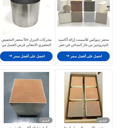
محفز دينوكس للأسمنت إزالة أكاسيد
محركات الديزل Scr محفز التخفيض
النيتروجين من غاز المداخن في حفر
التحفيزي الانتقائي قرص العسل من
الأسمنت
النوع Euro III IV V VI
احصل على أفضل سعر
احصل على أفضل سعر
فيديو
فيديو
محفز متآلف من السيراميك على
أنظمة إزالة أكاسيد النيتروجين