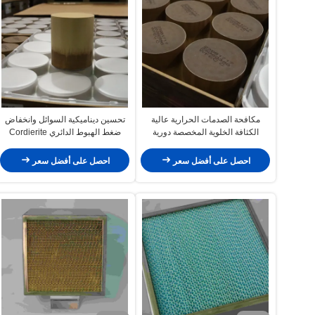
مكافحة الصدمات الحرارية عالية
تحسين ديناميكية السوائل وانخفاض
الكثافة الخلوية المخصصة دورية
ضغط الهبوط الدائري Cordierite
كورديريت SCR محفز للحافلات
SCR Catalyst للسيارات الركاب
الحضرية
الديزل
احصل على أفضل سعر
احصل على أفضل سعر