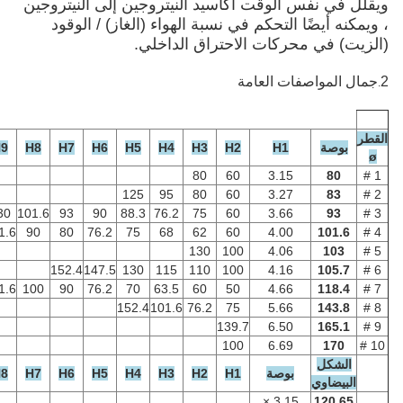
وقت أكاسيد النيتروجين إلى النيتروجين
تحكم في نسبة الهواء (الغاز) / الوقود
ات الاحتراق الداخلي.
 العامة
H11
H10
H9
H8
H7
H6
H5
H4
H3
H2
H
80
60
3.
125
95
80
60
3.
152.4
147.5
130
101.6
93
90
88.3
76.2
75
60
3.
152.4
136
123.3
101.6
90
80
76.2
75
68
62
60
4.
130
100
4.
152.4
147.5
130
115
110
100
4.
152.4
127
120
101.6
100
90
76.2
70
63.5
60
50
4.
152.4
101.6
76.2
75
5.
139.7
6.
100
6.
صة
H1
H2
H3
H4
H5
H6
H7
H8
H9
H10
H11
3.15 ×