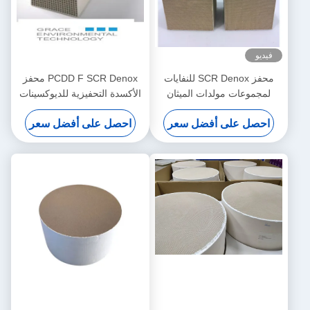
محفز SCR Denox للنفايات
PCDD F SCR Denox محفز
دات الميثان
الأكسدة التحفيزية للديوكسينات
(المعيار اليورو
ذات التأثير المزدوج على أساس
أفضل سعر
احصل على أفضل سعر
TiO2 V2O5 WO3
II