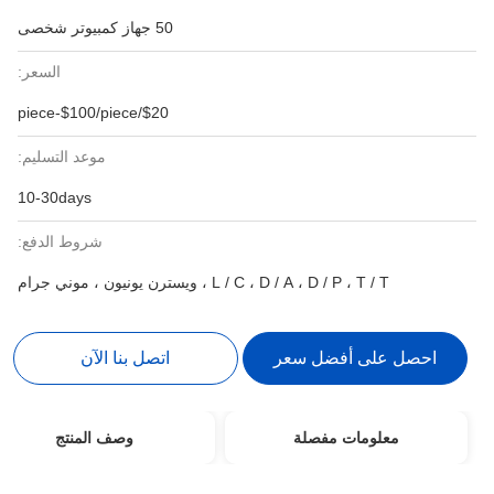
50 جهاز كمبيوتر شخصى
السعر:
$20/piece-$100/piece
موعد التسليم:
10-30days
شروط الدفع:
L / C ، D / A ،  ، ويسترن يونيون ، موني جرام
أفضل سعر
اتصل بنا الآن
ت مفصلة
وصف المنتج