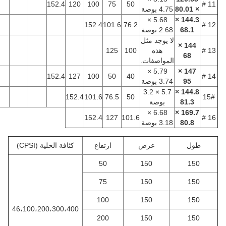
152.4
120
100
75
50
5.68 ×
152.4
101.6
76.2
جد مثل
ذه
100
125
صفات.
5.79 ×
152.4
127
100
50
40
5.7 × 3.2
152.4
101.6
76.5
50
صة
6.68 ×
152.4
127
101.6
عرض
ارتفاع
كثافة الخلية (CPSI)
50
150
75
150
100
150
46،100،200،300،400
200
150