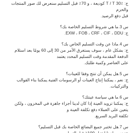
ج: T / T 30٪ كوديعة ، و 70٪ قبل التسليم.سنعرض لك صور المنتجات
ج: بشكل عام ، سوف يستغرق الأمر من 30 إلى 60 يومًا بعد استلام
التسليم المحدد يعتمد
طلبك.
 العينات أو الرسومات الفنية.يمكننا بناء القوالب
نة إذا كان لدينا أجزاء جاهزة في المخزون ، ولكن
ع تكلفة العينة و