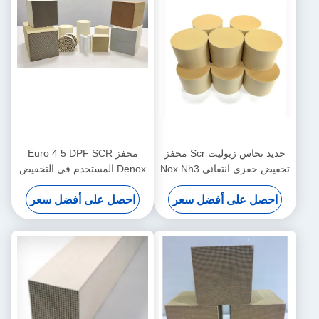
حديد نحاس زيوليت Scr محفز
محفز Euro 4 5 DPF SCR
تخفيض حفزي انتقائي Nox Nh3
Denox المستخدم في التخفيض
ة منخفضة
التحفيزي الانتقائي لأكسيد
أفضل سعر
احصل على أفضل سعر
النيتروجين