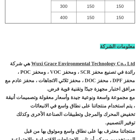
300
150
400
150
Wuxi Grace Environmental Tec
هي شركة
حفز POC ،
محفز DPF ، محفز DOC ، محفز ثلاثي الاتجاهات ، محفز عادم مع
ة جيدًا وتقنية قوية
فرض.
ونوعية جيدة وأسعار معقولة وتصميمات أنيقة
اتنا على نطاق واسع في الانبعاثات
لمرجل وتطبيقات الصناعة الأخرى وكذلك
ا على نطاق واسع وموثوق بها من قبل
أن تلبي الاحتياجات الاقتصادية والاجتماعية