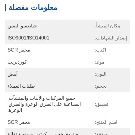
معلومات مفصلة
جيانغسو الصين
ISO9001/ISO14001
محفز SCR
كورديريت
أبيض
طلبات العملاء
جميع المركبات والآليات والمنشآت 
الصناعية على الطرق الوعرة والطرق 
الوعرة.
محفز SCR
صندوق خشبي ، كرتون + منصة نقالة