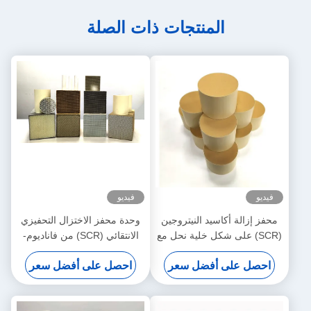
لمنتجات ذات الصلة
فيديو
سيد النيتروجين
وحدة محفز الاختزال التحفيزي
شكل خلية نحل مع
الانتقائي (SCR) من فاناديوم-
تفع للمحولات
تنغستن-تيتانيوم (VWT) لدرجة
أفضل سعر
احصل على أفضل سعر
ازة
الحرارة المتوسطة