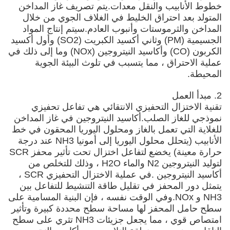
خطوط الأنابيب والنقل معدات.يتم تصريف غاز المداخن
المتولد بعد احتراق الخليط في الغلاف الجوي من خلال
المداخن والثرموستات وأنبوب العادم.سيتم إنتاج المواد
الجسيمية (PM) وثاني أكسيد الكبريت (SO2) وأول أكسيد
الكربون (CO) وأكاسيد النيتروجين (NOx) وما إلى ذلك في
عملية الاحتراق ، مما يتسبب في تلوث البيئة الجوية
المحيطة.
2. مبدأ العمل
تقنية الاختزال التحفيزي الانتقائي هي تفاعل تحفيزي
نموذجي للغاز الصلب.أكاسيد النيتروجين في غاز المداخن
للغلاية التي تعمل بالغاز ومحلول اليوريا المحقون في خط
الأنابيب (يتحلل محلول اليوريا إلى أمونيا NH3 عند درجة
حرارة معينة) يخضع لتفاعل اختزال تحت تأثير محفز SCR
لتوليد النيتروجين N2 والماء H2O ، وذلك للتخلص من
أكاسيد النيتروجين .في عملية الاختزال التحفيزي SCR ،
يتمثل دور المحفز في تقليل طاقة التنشيط للتفاعل بين
NH3 و NOx.وفي الوقت نفسه ، فإن البنية المسامية على
سطح حامل المحفز لها مساحة سطح محددة كبيرة وتأثير
امتصاص قوي ، مما يجعل جزيئات NH3 تثري على سطح