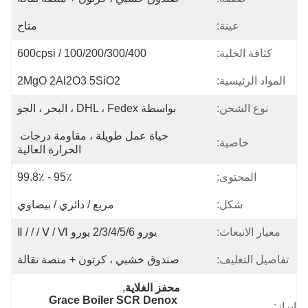
عينة:
متاح
كثافة الخلية:
100/200/300/400 / 600cpsi
المواد الرئيسية:
2MgO 2Al2O3 5SiO2
نوع الشحن:
بواسطة DHL ، Fedex ، البحر ، الجو
حياة عمل طويلة ، مقاومة درجات 
خاصية:
الحرارة العالية
المحتوى:
95٪ - 99.8٪
شكل:
مربع / دائري / بيضاوي
معيار الانبعاث:
يورو 2/3/4/5/6 يورو Ⅱ / / / Ⅴ / Ⅵ
تفاصيل التغليف:
صندوق خشبي ، كرتون + منصة نقالة
محفز الغلاية
, 
Grace Boiler SCR Denox 
إبراز: