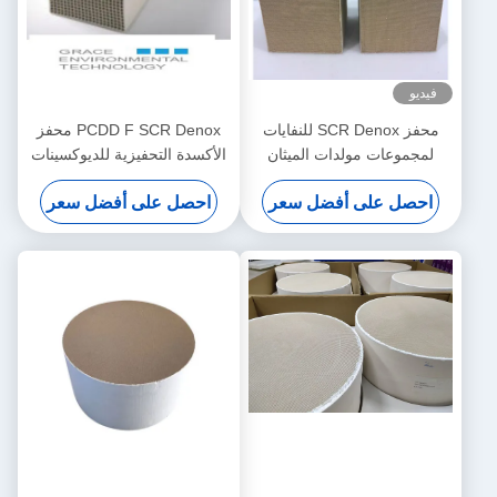
فيديو
محفز SCR Denox للنفايات
PCDD F SCR Denox محفز
لمجموعات مولدات الميثان
الأكسدة التحفيزية للديوكسينات
المكتوبة بالفحم (المعيار اليورو
ذات التأثير المزدوج على أساس
احصل على أفضل سعر
احصل على أفضل سعر
TiO2 V2O5 WO3
II-V)