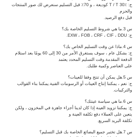
ج: T / T 30٪ كوديعة ، و 70٪ قبل التسليم.سنعرض لك صور المنتجات
والحزم
قبل دفع الرصيد.
س 3.ما هي شروط التسليم الخاصة بك؟
ج: EXW ، FOB ، CRF ، CIF ، DDU.
س 4.ماذا عن وقت التسليم الخاص بك؟
ج: بشكل عام ، سوف يستغرق الأمر من 30 إلى 60 يومًا بعد استلام
الدفعة المقدمة.وقت التسليم المحدد يعتمد
على العناصر وكمية طلبك.
س 5.هل يمكن أن تنتج وفقا للعينات؟
ج: نعم ، يمكننا إنتاج العينات أو الرسومات الفنية.يمكننا بناء القوالب
والتركيبات.
س 6.ما هي سياسة عينتك؟
ج: يمكننا تزويد العينة إذا كان لدينا أجزاء جاهزة في المخزون ، ولكن
يتعين على العملاء دفع تكلفة العينة و
تكلفة البريد السريع.
س 7.هل تختبر جميع البضائع الخاصة بك قبل التسليم؟