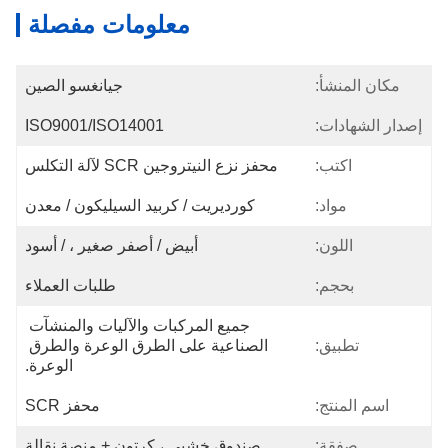
معلومات مفصلة
مكان المنشأ:
جيانغسو الصين
إصدار الشهادات:
ISO9001/ISO14001
اكتب:
محفز نزع النيتروجين SCR لآلة التكلس
مواد:
كورديريت / كربيد السيليكون / معدن
اللون:
أبيض / أصفر صغير ، / أسود
بحجم:
طلبات العملاء
جميع المركبات والآليات والمنشآت 
تطبيق:
الصناعية على الطرق الوعرة والطرق 
الوعرة.
اسم المنتج:
محفز SCR
صفقة:
صندوق خشبي ، كرتون + منصة نقالة