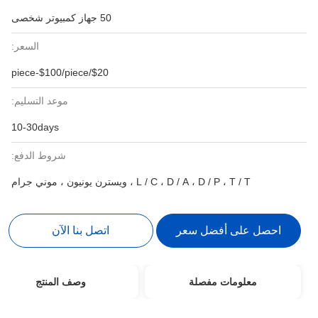
50 جهاز كمبيوتر شخصى
السعر:
$20/piece-$100/piece
موعد التسليم:
10-30days
شروط الدفع:
L / C ، D / A ، D / P ، T / T ، ويسترن يونيون ، موني جرام
احصل على أفضل سعر
اتصل بنا الآن
معلومات مفصلة
وصف المنتج