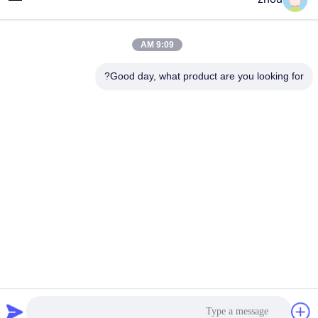
86-133-8223-4953
بريد إلكتروني
9:09 AM
sales@graceet.com
Good day, what product are you looking for?
عنوان
No.333 Jincheng East Road، Xinwu District، Wuxi City،
Jiangsu Province، China
سياسة الخصوصية
|
خريطة الموقع
الصين جودة جيدة محفز DPF المورد. حقوق الطبع والنشر © 2021-2026
Wuxi Grace Environmental Technology CO,.LTD . كل الحقوق
محفوظة.