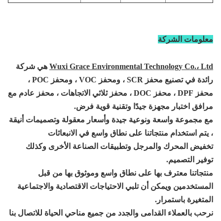
معلومات الشركة
Wuxi Grace Environmental Technology Co.، Ltd
هي شركة
رائدة في تصنيع محفز SCR ، ومحفز VOC ، ومحفز POC ،
محفز DPF ، محفز DOC ، محفز ثلاثي الاتجاهات ، محفز عادم مع
مرافق اختبار مجهزة جيدًا وتقنية قوية
فرض.
مع مجموعة واسعة ونوعية جيدة وأسعار معقولة وتصميمات أنيقة
، يتم استخدام منتجاتنا على نطاق واسع في الانبعاثات
تخفيض المحرك والمرجل وتطبيقات الصناعة الأخرى وكذلك
توفير التصميم.
منتجاتنا معترف بها على نطاق واسع وموثوق بها من قبل
المستخدمين ويمكن أن تلبي الاحتياجات الاقتصادية والاجتماعية
المتغيرة باستمرار.
نرحب بالعملاء القدامى والجدد من جميع مناحي الحياة للاتصال بنا