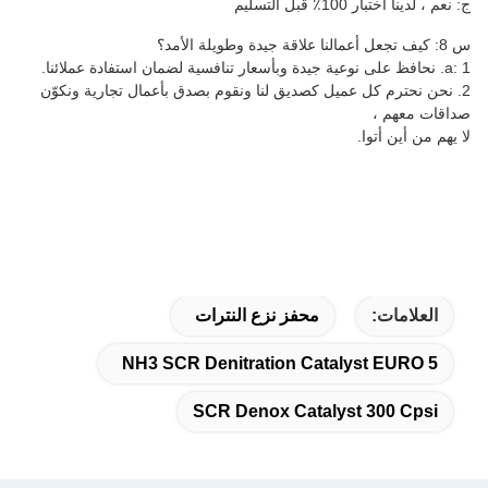
ج: نعم ، لدينا اختبار 100٪ قبل التسليم
س 8: كيف تجعل أعمالنا علاقة جيدة وطويلة الأمد؟
a: 1. نحافظ على نوعية جيدة وبأسعار تنافسية لضمان استفادة عملائنا.
2. نحن نحترم كل عميل كصديق لنا ونقوم بصدق بأعمال تجارية ونكوّن
صداقات معهم ،
لا يهم من أين أتوا.
العلامات:
محفز نزع النترات
NH3 SCR Denitration Catalyst EURO 5
SCR Denox Catalyst 300 Cpsi