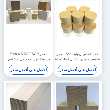
حديد نحاس زيوليت Scr محفز
محفز Euro 4 5 DPF SCR
تخفيض حفزي انتقائي Nox Nh3
Denox المستخدم في التخفيض
درجة حرارة منخفضة
التحفيزي الانتقائي لأكسيد
احصل على أفضل سعر
احصل على أفضل سعر
النيتروجين