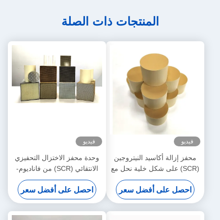
المنتجات ذات الصلة
فيديو
فيديو
محفز إزالة أكاسيد النيتروجين
وحدة محفز الاختزال التحفيزي
(SCR) على شكل خلية نحل مع
الانتقائي (SCR) من فاناديوم-
معدل تدفق مرتفع للمحولات
تنغستن-تيتانيوم (VWT) لدرجة
احصل على أفضل سعر
احصل على أفضل سعر
الحفازة
الحرارة المتوسطة