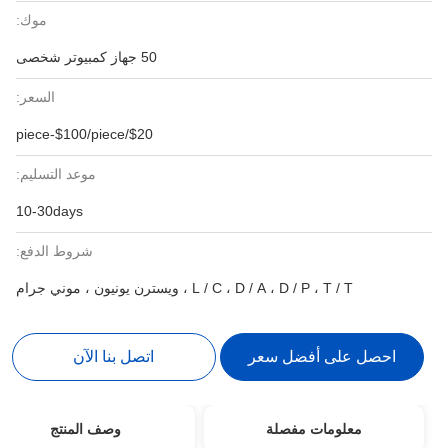
موك:
50 جهاز كمبيوتر شخصى
السعر:
$20/piece-$100/piece
موعد التسليم:
10-30days
شروط الدفع:
L / C ، D / A ، D / P ، T / T ، ويسترن يونيون ، موني جرام
احصل على أفضل سعر
اتصل بنا الآن
معلومات مفصلة
وصف المنتج