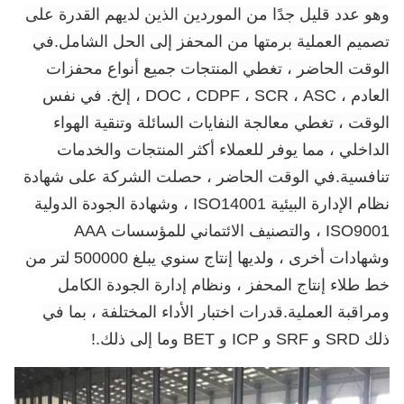
وهو عدد قليل جدًا من الموردين الذين لديهم القدرة على
تصميم العملية برمتها من المحفز إلى الحل الشامل.في
الوقت الحاضر ، تغطي المنتجات جميع أنواع محفزات
العادم ، DOC ، CDPF ، SCR ، ASC ، إلخ. في نفس
الوقت ، تغطي معالجة النفايات السائلة وتنقية الهواء
الداخلي ، مما يوفر للعملاء أكثر المنتجات والخدمات
تنافسية.في الوقت الحاضر ، حصلت الشركة على شهادة
نظام الإدارة البيئية ISO14001 ، وشهادة الجودة الدولية
ISO9001 ، والتصنيف الائتماني للمؤسسات AAA
وشهادات أخرى ، ولديها إنتاج سنوي يبلغ 500000 لتر من
خط طلاء إنتاج المحفز ، ونظام إدارة الجودة الكامل
ومراقبة العملية.قدرات اختبار الأداء المختلفة ، بما في
ذلك SRD و SRF و ICP و BET وما إلى ذلك.
!