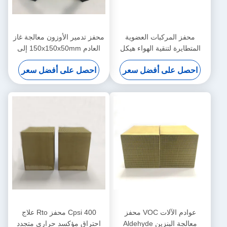
محفز المركبات العضوية
محفز تدمير الأوزون معالجة غاز
المتطايرة لتنقية الهواء هيكل
العادم 150x150x50mm إلى
قرص العسل مسامية عالية
300mm
احصل على أفضل سعر
احصل على أفضل سعر
عوادم الآلات VOC محفز
400 Cpsi محفز Rto علاج
معالجة البنزين Aldehyde
احتراق مؤكسد حراري متجدد