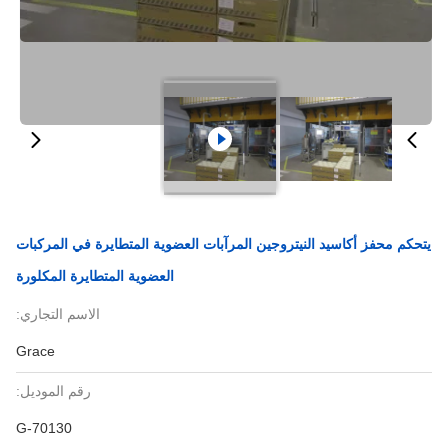
يتحكم محفز أكاسيد النيتروجين المرآبات العضوية المتطايرة في المركبات
العضوية المتطايرة المكلورة
الاسم التجاري:
Grace
رقم الموديل:
G-70130