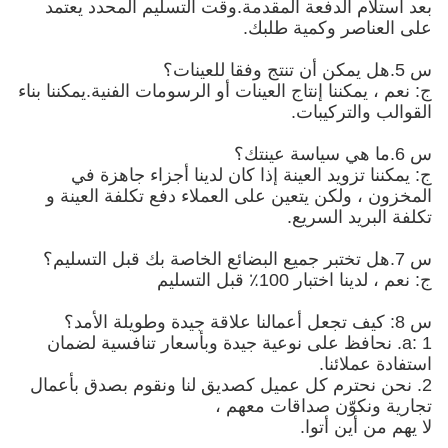
بعد استلام الدفعة المقدمة.وقت التسليم المحدد يعتمد
على العناصر وكمية طلبك.
س 5.هل يمكن أن تنتج وفقا للعينات؟
ج: نعم ، يمكننا إنتاج العينات أو الرسومات الفنية.يمكننا بناء
القوالب والتركيبات.
س 6.ما هي سياسة عينتك؟
ج: يمكننا تزويد العينة إذا كان لدينا أجزاء جاهزة في
المخزون ، ولكن يتعين على العملاء دفع تكلفة العينة و
تكلفة البريد السريع.
س 7.هل تختبر جميع البضائع الخاصة بك قبل التسليم؟
ج: نعم ، لدينا اختبار 100٪ قبل التسليم
س 8: كيف تجعل أعمالنا علاقة جيدة وطويلة الأمد؟
a: 1. نحافظ على نوعية جيدة وبأسعار تنافسية لضمان
استفادة عملائنا.
2. نحن نحترم كل عميل كصديق لنا ونقوم بصدق بأعمال
تجارية ونكوّن صداقات معهم ،
لا يهم من أين أتوا.