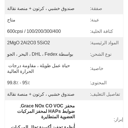
صفقة:
صندوق خشبي ، كرتون + منصة نقالة
عينة:
متاح
كثافة الخلية:
100/200/300/400 / 600cpsi
المواد الرئيسية:
2MgO 2Al2O3 5SiO2
نوع الشحن:
بواسطة DHL ، Fedex ، البحر ، الجو
حياة عمل طويلة ، مقاومة درجات 
خاصية:
الحرارة العالية
المحتوى:
95٪ - 99.8٪
تفاصيل التغليف:
صندوق خشبي ، كرتون + منصة نقالة
محفز Grace NOx CO VOC
, 
ضوابط HAPs لمحفز المركبات 
العضوية المتطايرة
إبراز:
, 
أنظمة تحفيز أكسدة تحلل المركبات 