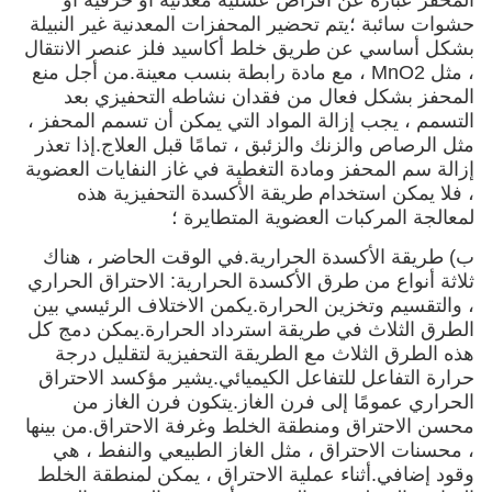
المحفز عبارة عن أقراص عسلية معدنية أو خزفية أو
حشوات سائبة ؛يتم تحضير المحفزات المعدنية غير النبيلة
بشكل أساسي عن طريق خلط أكاسيد فلز عنصر الانتقال
، مثل MnO2 ، مع مادة رابطة بنسب معينة.من أجل منع
المحفز بشكل فعال من فقدان نشاطه التحفيزي بعد
التسمم ، يجب إزالة المواد التي يمكن أن تسمم المحفز ،
مثل الرصاص والزنك والزئبق ، تمامًا قبل العلاج.إذا تعذر
إزالة سم المحفز ومادة التغطية في غاز النفايات العضوية
، فلا يمكن استخدام طريقة الأكسدة التحفيزية هذه
لمعالجة المركبات العضوية المتطايرة ؛
ب) طريقة الأكسدة الحرارية.في الوقت الحاضر ، هناك
ثلاثة أنواع من طرق الأكسدة الحرارية: الاحتراق الحراري
، والتقسيم وتخزين الحرارة.يكمن الاختلاف الرئيسي بين
الطرق الثلاث في طريقة استرداد الحرارة.يمكن دمج كل
هذه الطرق الثلاث مع الطريقة التحفيزية لتقليل درجة
حرارة التفاعل للتفاعل الكيميائي.يشير مؤكسد الاحتراق
الحراري عمومًا إلى فرن الغاز.يتكون فرن الغاز من
محسن الاحتراق ومنطقة الخلط وغرفة الاحتراق.من بينها
، محسنات الاحتراق ، مثل الغاز الطبيعي والنفط ، هي
وقود إضافي.أثناء عملية الاحتراق ، يمكن لمنطقة الخلط