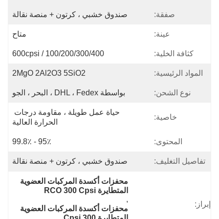
صفقة:
صندوق خشبي ، كرتون + منصة نقالة
عينة:
متاح
كثافة الخلية:
100/200/300/400 / 600cpsi
المواد الرئيسية:
2MgO 2Al2O3 5SiO2
نوع الشحن:
بواسطة DHL ، Fedex ، البحر ، الجو
حياة عمل طويلة ، مقاومة درجات 
خاصية:
الحرارة العالية
المحتوى:
95٪ - 99.8٪
تفاصيل التغليف:
صندوق خشبي ، كرتون + منصة نقالة
محفزات أكسدة المركبات العضوية 
المتطايرة RCO 300 Cpsi
, 
إبراز:
محفزات أكسدة المركبات العضوية 
المتطايرة 300 Cpsi