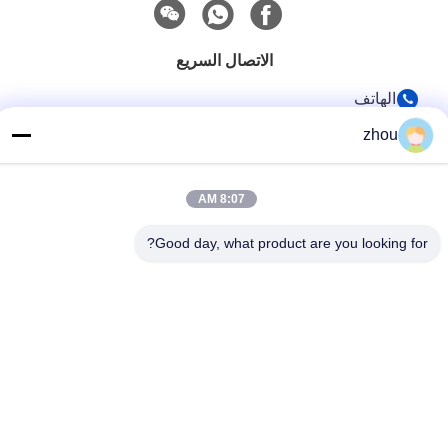
الاتصال السريع
الهاتف
86-133-8223-4953
zhou
بريد إلكتروني
sales@graceet.com
8:07 AM
عنوان
Good day, what product are you looking for?
No.333 Jincheng East Road، Xinwu District، Wuxi City،
Jiangsu Province، China
سياسة الخصوصية
|
خريطة الموقع
الصين جودة جيدة محفز DPF المورد. حقوق الطبع والنشر © 2021-2026
Wuxi Grace Environmental Technology CO,.LTD . كل الحقوق
محفوظة.