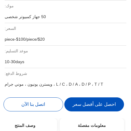
موك:
50 جهاز كمبيوتر شخصى
السعر:
$20/piece-$100/piece
موعد التسليم:
10-30days
شروط الدفع:
L / C ، D / A ، D / P ، T / T ، ويسترن يونيون ، موني جرام
احصل على أفضل سعر
اتصل بنا الآن
معلومات مفصلة
وصف المنتج