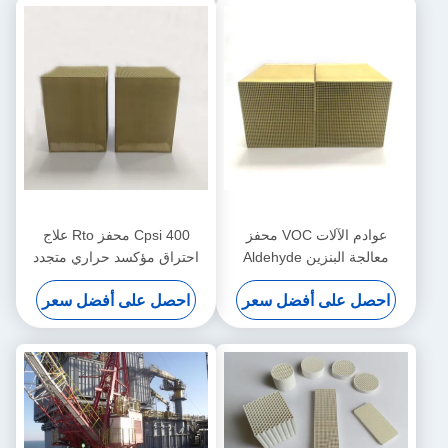
عوادم الآلات VOC محفز
400 Cpsi محفز Rto علاج
معالجة البنزين Aldehyde
احتراق مؤكسد حراري متجدد
Alkane 100x100x50mm
تدفق صغير
احصل على أفضل سعر
احصل على أفضل سعر