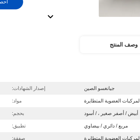
احص
وصف المنتج
جيانغسو الصين
إصدار الشهادات:
مركبات العضوية المتطايرة
مواد:
أبيض / أصفر صغير ، / أسود
بحجم:
مربع / دائري / بيضاوي
تطبيق:
مركبات العضوية المتطايرة
صفقة: