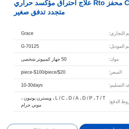
400 Cpsi محفز Rto علاج احتراق مؤكسد حراري
متجدد تدفق صغير
م التجاري:
Grace
 الموديل:
G-70125
موك:
50 جهاز كمبيوتر شخصى
السعر:
$20/piece-$100/piece
 التسليم:
10-30days
L / C ، D / A ، D / P ، T / T ، ويسترن يونيون ،
ط الدفع:
موني جرام