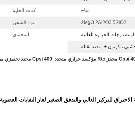
متاح
كثافة الخلية:
2MgO 2Al2O3 5SiO2
نوع الشحن:
ومة درجات الحرارة العالية
المحتوى:
بي ، كرتون + منصة نقالة
R مؤكسد حراري متجدد
, 
400 Cpsi مجدد تحفيزي مؤكسد
الاحتراق للتركيز العالي والتدفق الصغير لغاز النفايات العضوية RCO