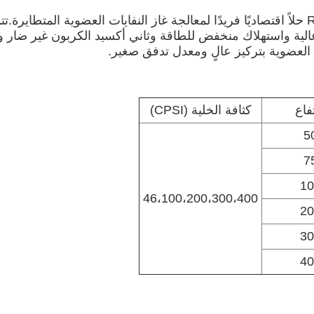
توفر تقنية الاحتراق التحفيزي لغاز النفايات العضوية RCO حلاً اقتصاديًا فريدًا لمعالجة غاز ال
عالية واستهلاك منخفض للطاقة وثاني أكسيد الكربون غير ضار ومنت
فاع
كثافة الخلية (CPSI)
5
7
10
46،100،200،300،400
20
30
40