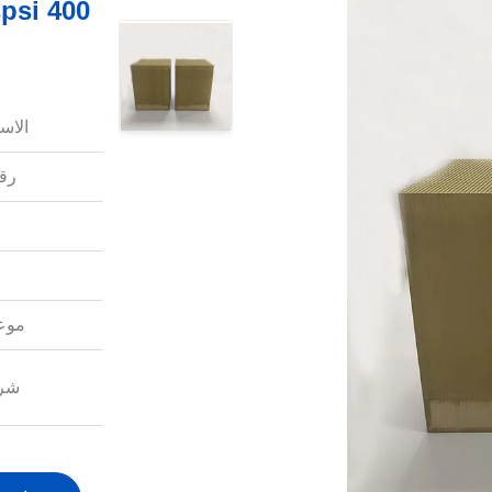
الاس
رقم
موعد
شرو