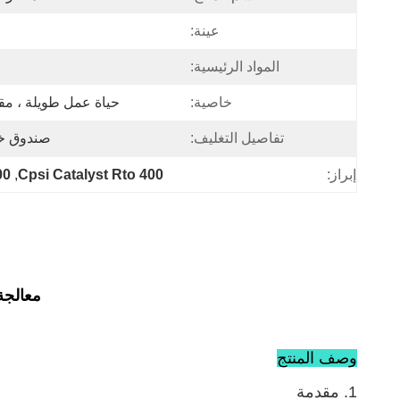
عينة:
المواد الرئيسية:
خاصية:
حياة عمل طويلة ، مقا
تفاصيل التغليف:
صندوق خش
إبراز:
400 Cpsi Catalyst Rto
, 
400 Cpsi محفز to
معالجة 
وصف المنتج
1. مقدمة