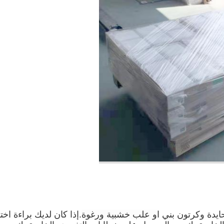
حايدة وكرتون بني
او علب خشبية ورغوة
.إذا كان لديك براءة اخت