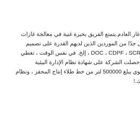
اع مختلفة من معالجة غاز العادم.يتمتع الفريق بخبرة غنية في معالجة غازات
 جدًا من الموردين الذين لديهم القدرة على تصميم
العملية برمتها من المحفز إلى الحل الشامل.في الوقت الحاضر ، تغطي المنتجات جميع أنواع محفزات العادم ، DOC ، CDPF ، SCR ، ASC ، إلخ. في نفس الوقت ، تغطي
، حصلت الشركة على شهادة نظام الإدارة البيئية
ISO14001 ، وشهادة الجودة الدولية ISO9001 ، والتصنيف الائتماني للمؤسسات AAA وشهادات أخرى ، ولديها إنتاج سنوي يبلغ 500000 لتر من خط طلاء إنتاج المحفز ، ونظام
!