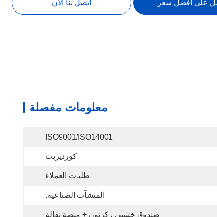
ل على أفضل سعر
اتصل بنا الآن
معلومات مفصلة
ISO9001/ISO14001
كورديريت
طلبات العملاء
المنشآت الصناعية.
صندوق خشبي ، كرتون + منصة نقالة