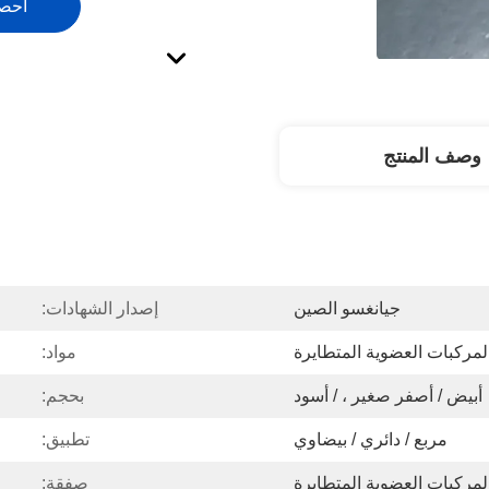
احص
وصف المنتج
جيانغسو الصين
إصدار الشهادات:
مركبات العضوية المتطايرة
مواد:
أبيض / أصفر صغير ، / أسود
بحجم:
مربع / دائري / بيضاوي
تطبيق:
مركبات العضوية المتطايرة
صفقة: