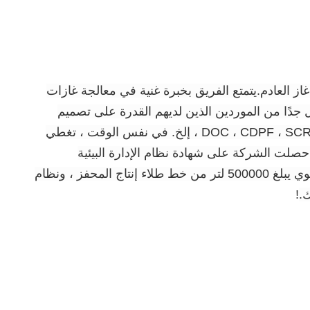
اع مختلفة من معالجة غاز العادم.يتمتع الفريق بخبرة غنية في معالجة غازات
 جدًا من الموردين الذين لديهم القدرة على تصميم
العملية برمتها من المحفز إلى الحل الشامل.في الوقت الحاضر ، تغطي المنتجات جميع أنواع محفزات العادم ، DOC ، CDPF ، SCR ، ASC ، إلخ. في نفس الوقت ، تغطي
، حصلت الشركة على شهادة نظام الإدارة البيئية
ISO14001 ، وشهادة الجودة الدولية ISO9001 ، والتصنيف الائتماني للمؤسسات AAA وشهادات أخرى ، ولديها إنتاج سنوي يبلغ 500000 لتر من خط طلاء إنتاج المحفز ، ونظام
!