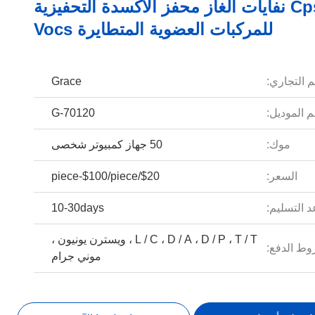
150 Cpsi نفايات الغاز محفز الأكسدة التحفيزية
للمركبات العضوية المتطايرة Vocs
م التجاري:
Grace
 الموديل:
G-70120
موك:
50 جهاز كمبيوتر شخصى
السعر:
$20/piece-$100/piece
 التسليم:
10-30days
L / C ، D / A ، D / P ، T / T ، ويسترن يونيون ،
ط الدفع:
موني جرام