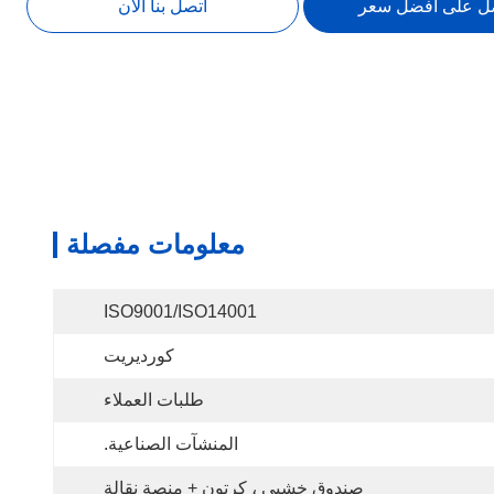
ل على أفضل سعر
اتصل بنا الآن
معلومات مفصلة
ISO9001/ISO14001
كورديريت
طلبات العملاء
المنشآت الصناعية.
صندوق خشبي ، كرتون + منصة نقالة