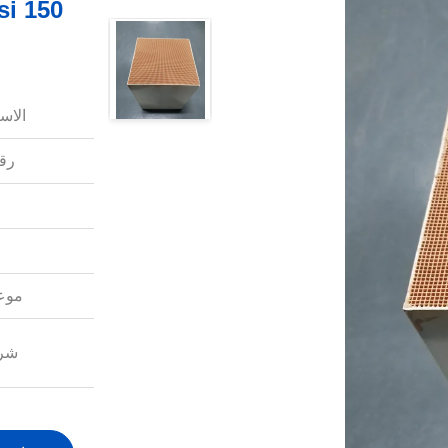
الاس
رقم
موعد
شرو