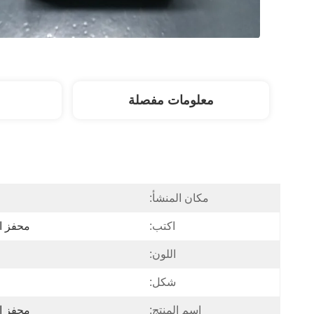
معلومات مفصلة
مكان المنشأ:
اكتب:
محفز ال
اللون:
شكل:
اسم المنتج:
محفز ال