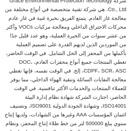
شركة Grace Environmental Protection Technology
Co., Ltd. هي شركة تقنية متخصصة في أنواع مختلفة من
معالجة غاز العادم. يتمتع الفريق بخبرة غنية في غاز عادم
محركات الاحتراق الداخلي ومعالجة مركبات VOCs وأكثر
من عشر سنوات من الخبرة العملية، وهو عدد قليل جدًا
من الموردين الذين لديهم القدرة على تصميم العملية
بأكملها من المحفز إلى الحل الشامل. في الوقت الحاضر،
تغطي المنتجات جميع أنواع محفزات العادم، DOC،
CDPF، SCR، ASC، إلخ. في الوقت نفسه، فإنها تغطي
معالجة النفايات السائلة وتنقية الهواء الداخلي، مما يوفر
للعملاء المنتجات والخدمات الأكثر تنافسية. في الوقت
الحاضر، اجتازت الشركة شهادة نظام إدارة البيئة
ISO14001، وشهادة الجودة الدولية ISO9001، وتصنيف
ائتمان المؤسسات AAA وغيرها من الشهادات، ولديها إنتاج
سنوي يبلغ 500000 لتر من خط طلاء إنتاج المحفز، ونظام