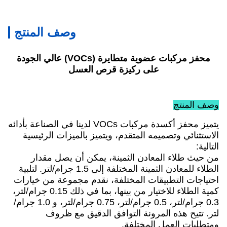
وصف المنتج
محفز مركبات عضوية متطايرة (VOCs) عالي الجودة
على ركيزة قرص العسل
وصف المنتج
يتميز محفز أكسدة مركبات VOCs لدينا في الصناعة بأدائه
الاستثنائي وتصميمه المتقدم، ويتميز بالميزات الرئيسية
التالية:​
من حيث طلاء المعادن الثمينة، يمكن أن يصل مقدار
الطلاء للمعادن الثمينة المختلفة إلى 1.5 جرام/لتر. لتلبية
احتياجات التطبيقات المختلفة، نقدم مجموعة من خيارات
كمية الطلاء للاختيار من بينها، بما في ذلك 0.15 جرام/لتر،
0.3 جرام/لتر، 0.5 جرام/لتر، 0.75 جرام/لتر، و 1.0 جرام/
لتر. تتيح هذه المرونة التوافق الدقيق مع ظروف
ومتطلبات العمل المختلفة.​