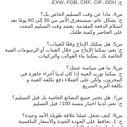
ج: EXW، FOB، CRF، CIF، DDU.
س4. ماذا عن وقت التسليم الخاص بك؟
ج: بشكل عام، سيستغرق الأمر من 30 إلى 60 يومًا بعد
استلام الدفعة المقدمة. يعتمد وقت التسليم المحدد
على العناصر وكمية طلبك.
س5. هل يمكنك الإنتاج وفقًا للعينات؟
ج: نعم، يمكننا الإنتاج من خلال العينات أو الرسومات الفنية
الخاصة بك. يمكننا بناء القوالب والتركيبات.
س6. ما هي سياسة عينتك؟
ج: يمكننا توريد العينة إذا كان لدينا أجزاء جاهزة في
المخزون، ولكن على العملاء دفع تكلفة العينة و
تكلفة البريد السريع.
س7. هل تختبر جميع البضائع الخاصة بك قبل التسليم؟
ج: نعم، لدينا اختبار بنسبة 100٪ قبل التسليم
س8: كيف تجعل عملنا علاقة طويلة الأمد وجيدة؟
ج: 1. نحافظ على الجودة الجيدة والأسعار التنافسية