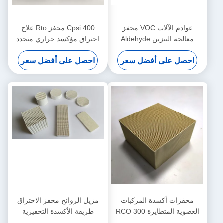
عوادم الآلات VOC محفز
400 Cpsi محفز Rto علاج
معالجة البنزين Aldehyde
احتراق مؤكسد حراري متجدد
Alkane 100x100x50mm
تدفق صغير
احصل على أفضل سعر
احصل على أفضل سعر
محفزات أكسدة المركبات
مزيل الروائح محفز الاحتراق
العضوية المتطايرة RCO 300
طريقة الأكسدة التحفيزية
Cpsi تزيل نفايات الصناعة