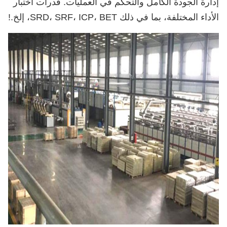
إدارة الجودة الكامل والتحكم في العمليات. قدرات اختبار
الأداء المختلفة، بما في ذلك SRD، SRF، ICP، BET، إلخ.
!