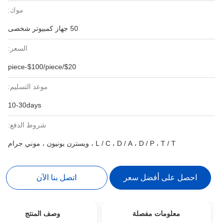
موك:
50 جهاز كمبيوتر شخصى
السعر:
$20/piece-$100/piece
موعد التسليم:
10-30days
شروط الدفع:
L / C ، D / A ، D / P ، T / T ، ويسترن يونيون ، موني جرام
احصل على أفضل سعر
اتصل بنا الآن
معلومات مفصلة
وصف المنتج