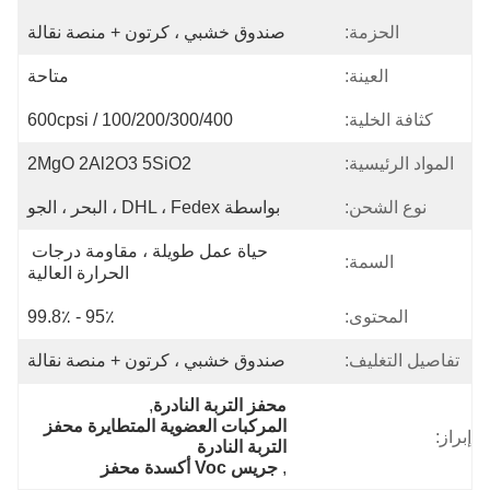
الحزمة:
صندوق خشبي ، كرتون + منصة نقالة
العينة:
متاحة
كثافة الخلية:
100/200/300/400 / 600cpsi
المواد الرئيسية:
2MgO 2Al2O3 5SiO2
نوع الشحن:
بواسطة DHL ، Fedex ، البحر ، الجو
حياة عمل طويلة ، مقاومة درجات 
السمة:
الحرارة العالية
المحتوى:
95٪ - 99.8٪
تفاصيل التغليف:
صندوق خشبي ، كرتون + منصة نقالة
محفز التربة النادرة
, 
المركبات العضوية المتطايرة محفز 
إبراز:
التربة النادرة
, 
جريس Voc أكسدة محفز