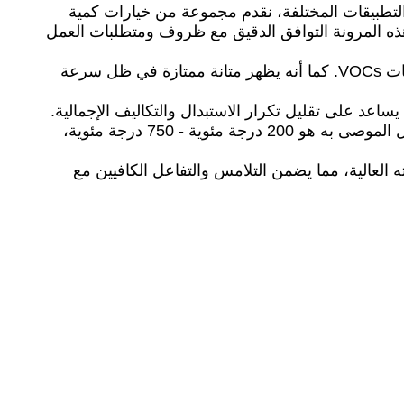
للمعادن الثمينة المختلفة إلى 1.5 جرام/لتر. لتلبية احتياجات التطبيقات المختلفة، نقدم مجموعة من خيارات كمية
0.1 جرام/لتر، 0.3 جرام/لتر، 0.5 جرام/لتر، 0.75 جرام/لتر، و 1.0 جرام/لتر. تتيح هذه المرونة التوافق الدقيق مع ظروف ومتطلبات العمل
عندما يتعلق الأمر بكفاءة التنقية، يحقق المحفز كفاءة إزالة رائعة تصل إلى 99.5٪، مما يضمن القضاء الفعال على مركبات VOCs. كما أنه يظهر متانة ممتازة في ظل سرعة
بالنسبة لمعلمات درجة الحرارة، تزيد درجة حرارة بدء تشغيل المحفز عن 200 درجة مئوية، ونطاق درجة حرارة التشغيل الموصى به هو 200 درجة مئوية - 750 درجة مئوية،
 يساهم في نشاط المحفز وكفاءته العالية، مما يضمن التلامس والتفاعل الكافيين مع