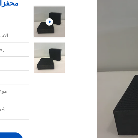
محفزات
الاس
رقم
موعد
شرو