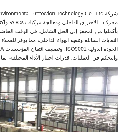
محركات
والتحكم في العمليات. قدرات اختبار الأداء المختلفة، بما في ذلك SRF، ICP، BET