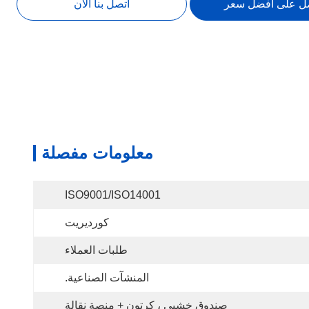
ل على أفضل سعر
اتصل بنا الآن
معلومات مفصلة
ISO9001/ISO14001
كورديريت
طلبات العملاء
المنشآت الصناعية.
صندوق خشبي ، كرتون + منصة نقالة