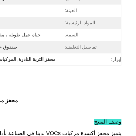
العينة:
المواد الرئيسية:
السمة:
حياة عمل طويلة ، مقا
تفاصيل التغليف:
صندوق خش
إبراز:
محفز التربة النادرة
, 
المركبات
محفز مركبات عضوية
وصف المنتج
يتميز محفز أكسدة مركبات VOCs لدينا في الصناعة بأدائه الاستثنائي وتصميمه المتقدم، ويتميز بالميزات الرئيسية التالية:​