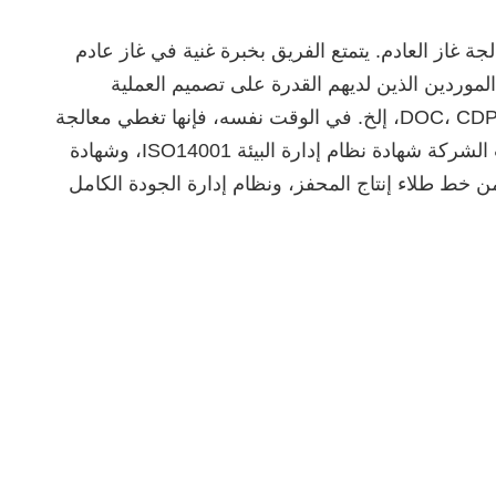
ة في أنواع مختلفة من معالجة غاز العادم. يتمتع الفريق بخبرة غنية في غاز عادم
عدد قليل جدًا من الموردين الذين لديهم القدرة على تصميم العملية
بأكملها من المحفز إلى الحل الشامل. في الوقت الحاضر، تغطي المنتجات جميع أنواع محفزات العادم، DOC، CDPF، SCR، ASC، إلخ. في الوقت نفسه، فإنها تغطي معالجة
النفايات السائلة وتنقية الهواء الداخلي، مما يوفر للعملاء المنتجات والخدمات الأكثر تنافسية. في الوقت الحاضر، اجتازت الشركة شهادة نظام إدارة البيئة ISO14001، وشهادة
 ISO9001، وتصنيف ائتمان المؤسسات AAA وغيرها من الشهادات، ولديها إنتاج سنوي يبلغ 500000 لتر من خط طلاء إنتاج المحفز، ونظام إدارة الجودة الكامل