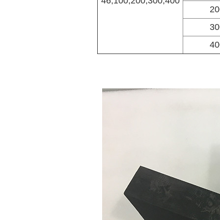
46,100,200,300,400
20
30
40