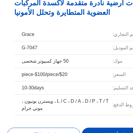
 أرضية نادرة متقدمة لأكسدة المركبات
العضوية المتطايرة وتحلل الأمونيا
م التجاري:
Grace
 الموديل:
G-7047
موك:
50 جهاز كمبيوتر شخصى
السعر:
$20/piece-$100/piece
 التسليم:
10-30days
L / C ، D / A ، D / P ، T / T ، ويسترن يونيون ،
ط الدفع:
موني جرام