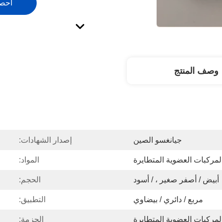
احص
وصف المنتج
جيانغسو الصين
إصدار الشهادات:
مركبات العضوية المتطايرة
المواد:
أبيض / أصفر صغير ، / أسود
الحجم:
مربع / دائري / بيضاوي
التطبيق:
مركبات العضوية المتطايرة
الحزمة: