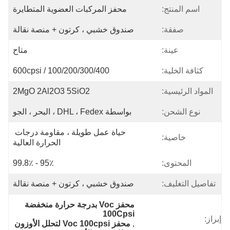
اسم المنتج:
محفز المركبات العضوية المتطايرة
صفقة:
صندوق خشبي ، كرتون + منصة نقالة
عينة:
متاح
كثافة الخلية:
100/200/300/400 / 600cpsi
المواد الرئيسية:
2MgO 2Al2O3 5SiO2
نوع الشحن:
بواسطة DHL ، Fedex ، البحر ، الجو
حياة عمل طويلة ، مقاومة درجات 
خاصية:
الحرارة العالية
المحتوى:
95٪ - 99.8٪
تفاصيل التغليف:
صندوق خشبي ، كرتون + منصة نقالة
محفز Voc بدرجة حرارة منخفضة 
100Cpsi
إبراز:
, 
محفز Voc 100cpsi لتحلل الأوزون