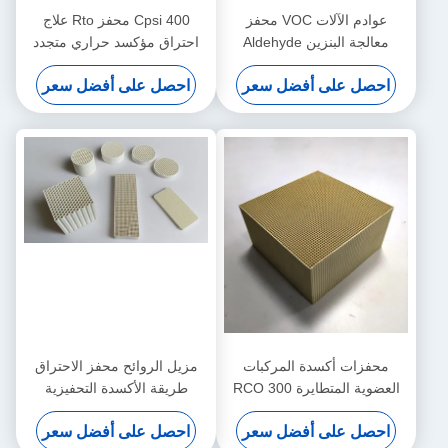
عوادم الآلات VOC محفز
400 Cpsi محفز Rto علاج
معالجة البنزين Aldehyde
احتراق مؤكسد حراري متجدد
Alkane 100x100x50mm
تدفق صغير
احصل على أفضل سعر
احصل على أفضل سعر
محفزات أكسدة المركبات
مزيل الروائح محفز الاحتراق
العضوية المتطايرة RCO 300
طريقة الأكسدة التحفيزية
Cpsi تزيل نفايات الصناعة
احصل على أفضل سعر
احصل على أفضل سعر