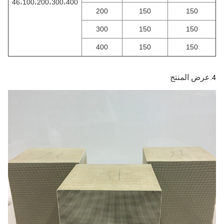
46،100،200،300،400
200
150
150
300
150
150
400
150
150
عرض المنتج
4.