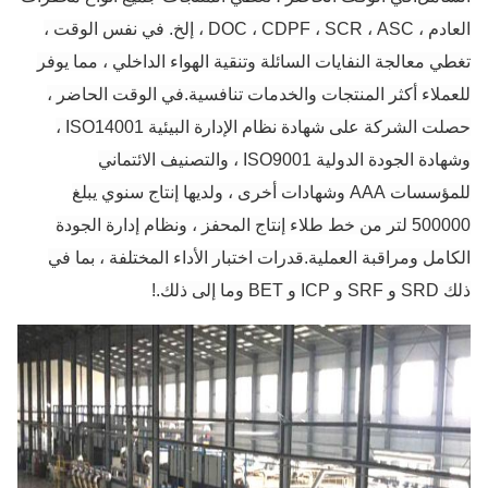
العادم ، DOC ، CDPF ، SCR ، ASC ، إلخ. في نفس الوقت ،
تغطي معالجة النفايات السائلة وتنقية الهواء الداخلي ، مما يوفر
للعملاء أكثر المنتجات والخدمات تنافسية.في الوقت الحاضر ،
حصلت الشركة على شهادة نظام الإدارة البيئية ISO14001 ،
وشهادة الجودة الدولية ISO9001 ، والتصنيف الائتماني
للمؤسسات AAA وشهادات أخرى ، ولديها إنتاج سنوي يبلغ
500000 لتر من خط طلاء إنتاج المحفز ، ونظام إدارة الجودة
الكامل ومراقبة العملية.قدرات اختبار الأداء المختلفة ، بما في
ذلك SRD و SRF و ICP و BET وما إلى ذلك.
!