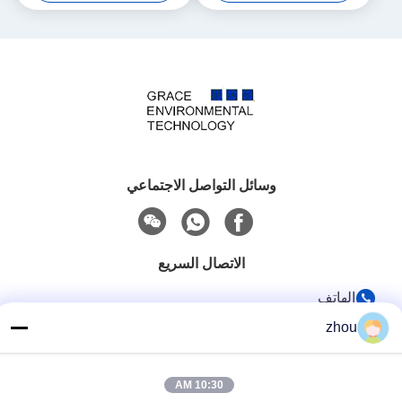
وسائل التواصل الاجتماعي
الاتصال السريع
الهاتف
86-133-8223-4953
zhou
بريد إلكتروني
10:30 AM
sales@graceet.com