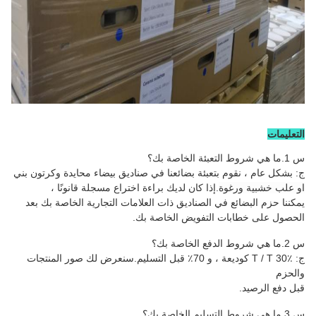
التعليمات
س 1.ما هي شروط التعبئة الخاصة بك؟
ج: بشكل عام ، نقوم بتعبئة بضائعنا في صناديق بيضاء محايدة وكرتون بني
او علب خشبية ورغوة
.إذا كان لديك براءة اختراع مسجلة قانونًا ،
يمكننا حزم البضائع في الصناديق ذات العلامات التجارية الخاصة بك بعد
الحصول على خطابات التفويض الخاصة بك.
س 2.ما هي شروط الدفع الخاصة بك؟
ج: T / T 30٪ كوديعة ، و 70٪ قبل التسليم.سنعرض لك صور المنتجات
والحزم
قبل دفع الرصيد.
س 3.ما هي شروط التسليم الخاصة بك؟