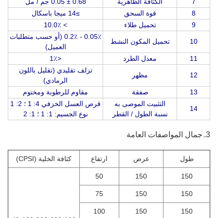
7
الكثافة الظاهرية
0.68 ± 0.05 جم / مل
8
قوة السحق
≥14 ميجا باسكال
9
تحميل طلاء
> 10.0٪
0.05٪ - 0.2٪ (أو حسب متطلبات
10
تحميل المكون النشط
العميل)
11
معدل الطرد
<1٪
تزلف تقليدي (تقليل باللون
12
مظهر
الرمادي)
13
صفقة
مقاوم للرطوبة ومختوم
التثبيت الموصى به
قرص العسل الخزفي 4: 1 ؛ 2: 1
14
نسبة الطول / القطر
نوع الجسيم: 1: 1 ؛ 1: 2
3.
جمال
المواصفات العامة
.
طول
عرض
ارتفاع
كثافة الخلية (CPSI)
50
150
150
75
150
150
100
150
150