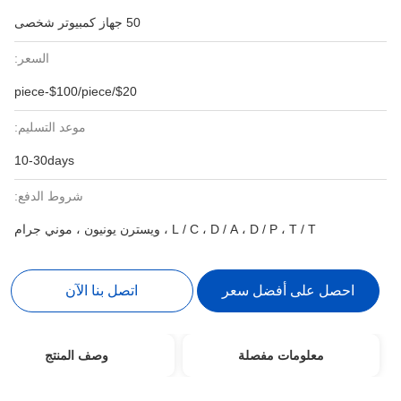
50 جهاز كمبيوتر شخصى
السعر:
$20/piece-$100/piece
موعد التسليم:
10-30days
شروط الدفع:
L / C ، D / A ، D / P ، T / T ، ويسترن يونيون ، موني جرام
احصل على أفضل سعر
اتصل بنا الآن
معلومات مفصلة
وصف المنتج