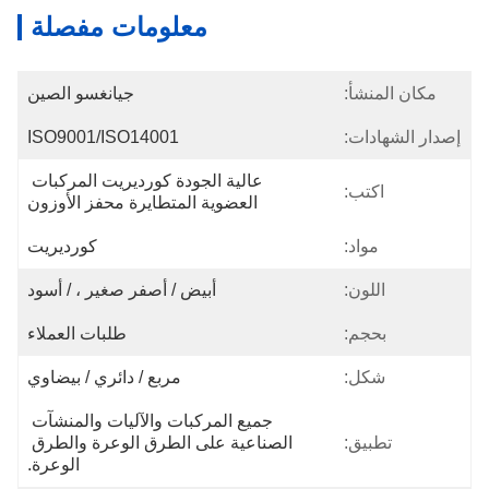
معلومات مفصلة
مكان المنشأ:
جيانغسو الصين
إصدار الشهادات:
ISO9001/ISO14001
عالية الجودة كورديريت المركبات 
اكتب:
العضوية المتطايرة محفز الأوزون
مواد:
كورديريت
اللون:
أبيض / أصفر صغير ، / أسود
بحجم:
طلبات العملاء
شكل:
مربع / دائري / بيضاوي
جميع المركبات والآليات والمنشآت 
تطبيق:
الصناعية على الطرق الوعرة والطرق 
الوعرة.