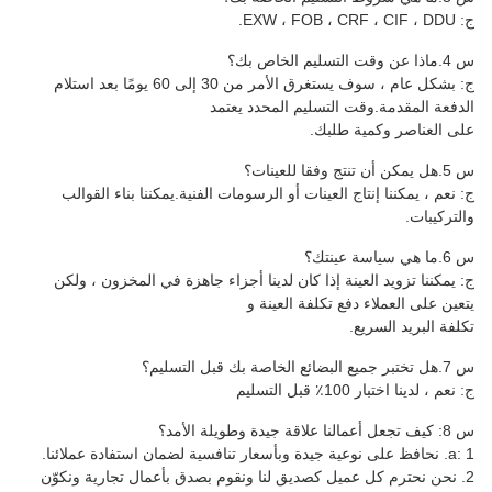
ج: EXW ، FOB ، CRF ، CIF ، DDU.
س 4.ماذا عن وقت التسليم الخاص بك؟
ج: بشكل عام ، سوف يستغرق الأمر من 30 إلى 60 يومًا بعد استلام
الدفعة المقدمة.وقت التسليم المحدد يعتمد
على العناصر وكمية طلبك.
س 5.هل يمكن أن تنتج وفقا للعينات؟
ج: نعم ، يمكننا إنتاج العينات أو الرسومات الفنية.يمكننا بناء القوالب
والتركيبات.
س 6.ما هي سياسة عينتك؟
ج: يمكننا تزويد العينة إذا كان لدينا أجزاء جاهزة في المخزون ، ولكن
يتعين على العملاء دفع تكلفة العينة و
تكلفة البريد السريع.
س 7.هل تختبر جميع البضائع الخاصة بك قبل التسليم؟
ج: نعم ، لدينا اختبار 100٪ قبل التسليم
س 8: كيف تجعل أعمالنا علاقة جيدة وطويلة الأمد؟
a: 1. نحافظ على نوعية جيدة وبأسعار تنافسية لضمان استفادة عملائنا.
2. نحن نحترم كل عميل كصديق لنا ونقوم بصدق بأعمال تجارية ونكوّن