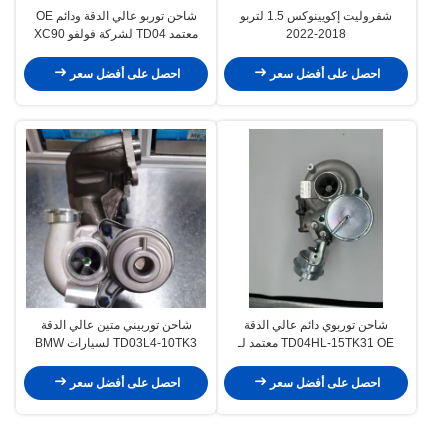
شفروليت إكويينوكس 1.5 لتربو
شاحن توربو عالي الدقة ودائم OE
2018-2022
معتمد TD04 لشركة فولفو XC90
XC70 محرك 2.5T B5254T2
احصل على أفضل سعر
احصل على أفضل سعر
شاحن توربوي دائم عالي الدقة
شاحن توربيني متين عالي الدقة
TD04HL-15TK31 OE معتمد لـ
TD03L4-10TK3 لسيارات BMW
135i 335i 535i Z4 N54 3.0L
Honda MDX 3.5 AWD 2005-12
49131-07031 11657649289
احصل على أفضل سعر
احصل على أفضل سعر