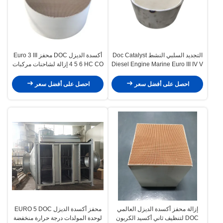
التجديد السلبي النشط Doc Catalyst
أكسدة الديزل DOC محفز Euro 3 III
Diesel Engine Marine Euro III IV V
4 5 6 HC CO إزالة لشاحنات مركبات
VI
الديزل
احصل على أفضل سعر
احصل على أفضل سعر
إزالة محفز أكسدة الديزل العالمي
محفز أكسدة الديزل EURO 5 DOC
DOC لتنظيف ثاني أكسيد الكربون
لوحدة المولدات درجة حرارة منخفضة