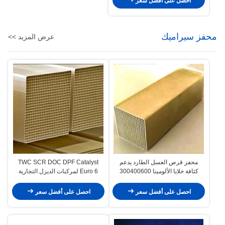
احصل على أفضل سعر
محفز سيراميك
عرض المزيد >>
محفز قرص العسل الطارد يدعم
TWC SCR DOC DPF Catalyst
كثافة خلايا الألومينا 300400600
Euro 6 لمركبات الديزل التجارية
الثقيلة
احصل على أفضل سعر
احصل على أفضل سعر