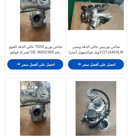
شاحن توربيني عالي الدقة ومتين
شاحن توربو TD04 عالي الدقة القوي
GT1446SLM لأوبل فوكسهول أسترا
رقم OE 36002369 لشركة فولفو
ميريفا موكا زافيرا إنسيجنيا 1.4
XC90 XC70 محرك 2.5T B5254T2
781504-5004s 860156 55565353
احصل على أفضل سعر
احصل على أفضل سعر