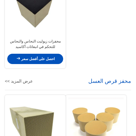
محفزات زيوليت النحاس والنحاس
للتحكم في انبعاثات أكاسيد
النيتروجين بالديزل
احصل على أفضل سعر
محفز قرص العسل
عرض المزيد >>