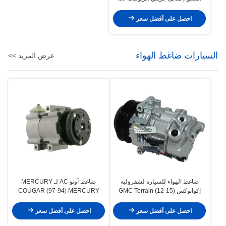
التنفس الطبية
احصل على أفضل سعر
السيارات ضاغط الهواء
عرض المزيد >>
ضاغط الهواء للسيارة لشفروليه
ضاغط آوتو AC لـ MERCURY
إكوانوكس (15-12) GMC Terrain
COUGAR (97-94) MERCURY
GRAND MARQUIS (02-93) F3VH-
(15-12) 22798745
19703-AA 4L3Z19703AC
احصل على أفضل سعر
احصل على أفضل سعر
4L3Z19703AA