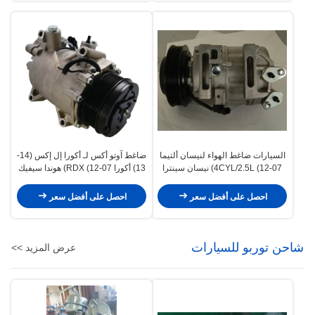
السيارات ضاغط الهواء لنيسان ألتيما
ضاغط آوتو أكس لـ أكورا إل إكس (14-
4CYL/2.5L (12-07) نيسان سينترا
13) أكورا RDX (12-07) هوندا سيفيك
(09-07) 92600ZE90B
(15-12) هوندا CR-V (14-07)
38810RWCA01 38810RZYA01
92600JA00A 92600ET81A
احصل على أفضل سعر
احصل على أفضل سعر
شاحن توربو للسيارات
عرض المزيد >>