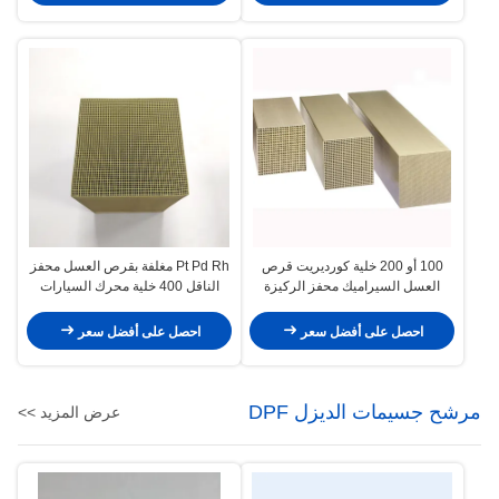
100 أو 200 خلية كورديريت قرص
Pt Pd Rh مغلفة بقرص العسل محفز
العسل السيراميك محفز الركيزة
الناقل 400 خلية محرك السيارات
الناقل للحد من أكسيد النيتروجين
SCR نزع النيتروجين
احصل على أفضل سعر
احصل على أفضل سعر
مرشح جسيمات الديزل DPF
عرض المزيد >>