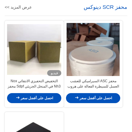
محفز SCR دينوكس
عرض المزيد >>
فيديو
محفز ASC السيراميكي للعشب
التخفيض التحفيزي الانتقائي Nox
العسل للسيطرة الفعالة على هروب
Nh3 في المنخل الجزيئي Sdpf محفز
الأمونيا
لمحركات الديزل
احصل على أفضل سعر
احصل على أفضل سعر