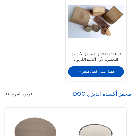
200cpsi CO إزالة محفز الأكسدة
التحفيزية لأول أكسيد الكربون
احصل على أفضل سعر
محفز أكسدة الديزل DOC
عرض المزيد >>