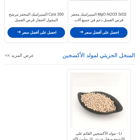
MgO Al2O3 SiO2 السيراميك محفز
300 Cpsi السيراميك المحفز مرشح
قرص العسل دعم في جميع آلات
المحول الحفاز قرص العسل
المركبات على الطرق الوعرة
101.6mm
احصل على أفضل سعر
احصل على أفضل سعر
المنخل الجزيئي لمولد الأكسجين
عرض المزيد >>
Li - مولد الأكسجين القائم على
الليثيوم منخل جزيئي الزيوليت لآلة