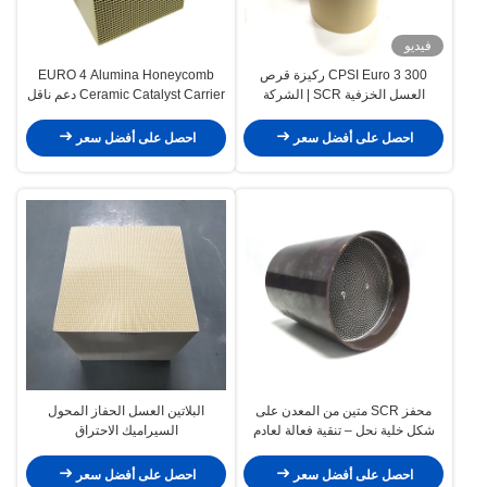
فيديو
300 CPSI Euro 3 ركيزة قرص
EURO 4 Alumina Honeycomb
العسل الخزفية SCR | الشركة
Ceramic Catalyst Carrier دعم ناقل
المصنعة للمحول الحفاز
الحركة العالمي عالي التدفق
احصل على أفضل سعر
احصل على أفضل سعر
محفز SCR متين من المعدن على
البلاتين العسل الحفاز المحول
شكل خلية نحل – تنقية فعالة لعادم
السيراميك الاحتراق
مولدات الديزل
احصل على أفضل سعر
احصل على أفضل سعر