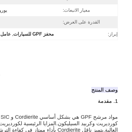
معيار الانبعاث:
يورو 2/3/4/5/6 يورو Ⅴ / Ⅵ
القدرة على العرض:
إبراز:
محفز GPF للسيارات
, 
عامل ت
محف
وصف المنتج
1. مقدمة
كورديريت وكربيد السيليكون.المزايا الرئيسية لكورديريت 
العالية.يتميز ناقل Cordierite بأ