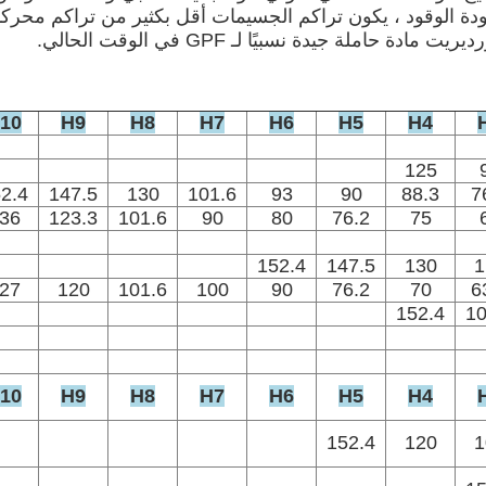
ت البنزين GDI ، نظرًا لاختلاف جودة الوقود ، يكون تراكم الجسيمات أقل بكثي
حاملة جيدة نسبيًا لـ GPF في الوقت الحالي.
10
H9
H8
H7
H6
H5
H4
125
2.4
147.5
130
101.6
93
90
88.3
7
36
123.3
101.6
90
80
76.2
75
152.4
147.5
130
1
27
120
101.6
100
90
76.2
70
6
152.4
10
10
H9
H8
H7
H6
H5
H4
152.4
120
1