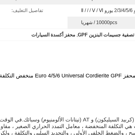
Ⅱ / / / 
تفاصيل التغليف:
10000pcs / شهريا
صفية جسيمات البنزين GPF
, 
محفز أكسدة السيارات
ز Euro 4/5/6 Universal Cordierite GPF منخفض التكلفة
مواد مرشح GPF هي بشكل أساسي Cordierite و SIC (كربيد السيليكون) و AT 
هي التكلفة المنخفضة ، معامل التمدد الحراري الصغير ، مقاومة 
داء ممتاز في كفاءة الترشيح ، والضغط الخلفي الأولي ، والتجديد السلبي والت