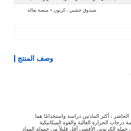
صندوق خشبي ، كرتون + منصة نقالة
وصف المنتج
(تيتانات الألومنيوم) وسبائك.في الوقت الحاضر ، أكثر المادتين دراسة واستخدامًا هما
درجات الحرارة العالية والقوة الميكانيكية
كلفة ، ولكن حمله الكربوني الأقصى أقل قليلاً من حمولة المواد