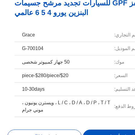
محفز GPF للسيارات تجديد مرشح جسيمات
البنزين يورو 4 5 6 عالمي
م التجاري:
Grace
 الموديل:
G-700104
موك:
50 جهاز كمبيوتر شخصى
السعر:
$20/piece-$280/piece
 التسليم:
10-30days
L / C ، D / A ، D / P ، T / T ، ويسترن يونيون ،
ط الدفع:
موني جرام