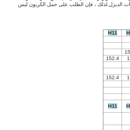
ر من تراكم محركات الديزل.لذلك ، فإن الطلب على حمل الكربون ليس
H11
H
15
152.4
1
152.4
1
H11
H