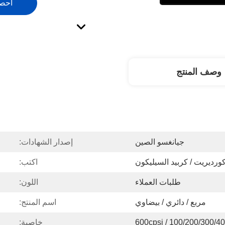
احص
وصف المنتج
جيانغسو الصين
إصدار الشهادات:
ورديريت / كربيد السيليكون
اكتب:
طلبات العملاء
اللون:
مربع / دائري / بيضاوي
اسم المنتج:
100/200/300/400 / 600cp
خاصية: