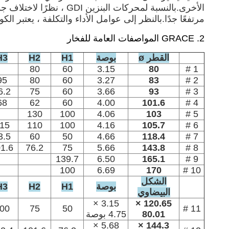
الأخرى.بالنسبة لمحركا
مرتفعًا جدًا.بالنظر إلى عوامل الأداء والتكلفة ، يعتبر الكورديريت مادة 
2. GRACE المواصفات العامة للفخار
القطر ø
بوصة
H1
H2
H3
80
60
3.15
80
1 #
95
80
60
3.27
83
2 #
6.2
75
60
3.66
93
3 #
68
62
60
4.00
101.6
4 #
130
100
4.06
103
5 #
15
110
100
4.16
105.7
6 #
3.5
60
50
4.66
118.4
7 #
1.6
76.2
75
5.66
143.8
8 #
139.7
6.50
165.1
9 #
100
6.69
170
10 #
الشكل
بوصة
H1
H2
H3
البيضاوي
3.15 ×
120.65 ×
00
75
50
11 #
80.01
4.75 بوصة
5.68 ×
144.3 ×