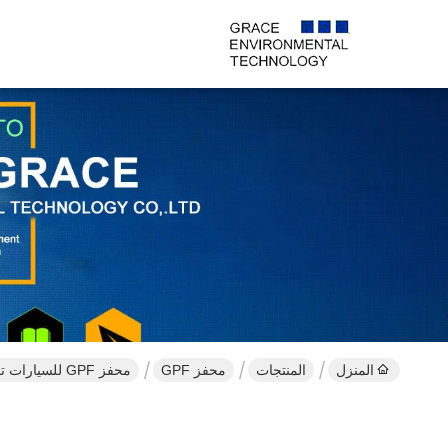
المنزل
المنتجات
محفز GPF
محفز GPF للسيارات تجديد مرشح جسيمات البنزين يورو 4 5 6 عالمي