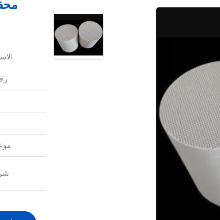
الاس
رقم
موعد
شرو