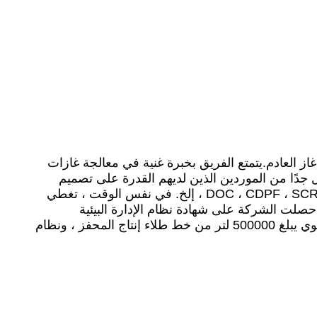
اع مختلفة من معالجة غاز العادم.يتمتع الفريق بخبرة غنية في معالجة غازات
 جدًا من الموردين الذين لديهم القدرة على تصميم
العملية برمتها من المحفز إلى الحل الشامل.في الوقت الحاضر ، تغطي المنتجات جميع أنواع محفزات العادم ، DOC ، CDPF ، SCR ، ASC ، إلخ. في نفس الوقت ، تغطي
، حصلت الشركة على شهادة نظام الإدارة البيئية
ISO14001 ، وشهادة الجودة الدولية ISO9001 ، والتصنيف الائتماني للمؤسسات AAA وشهادات أخرى ، ولديها إنتاج سنوي يبلغ 500000 لتر من خط طلاء إنتاج المحفز ، ونظام