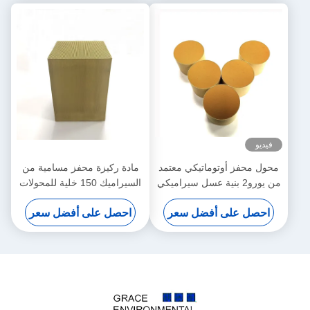
توماتيكي معتمد
مادة ركيزة محفز مسامية من
رو2 بنية عسل سيراميكي
السيراميك 150 خلية للمحولات
محرك البنزين
الحفازة
 أفضل سعر
احصل على أفضل سعر