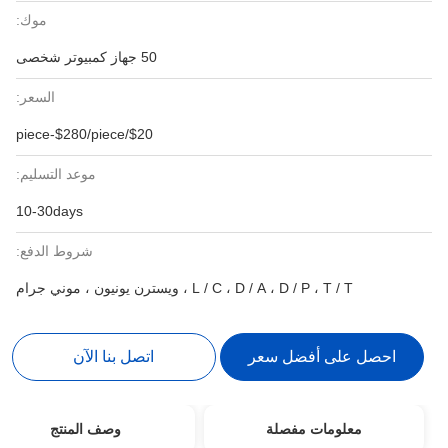
موك:
50 جهاز كمبيوتر شخصى
السعر:
$20/piece-$280/piece
موعد التسليم:
10-30days
شروط الدفع:
L / C ، D / A ، D /  ، ويسترن يونيون ، موني جرام
 أفضل سعر
اتصل بنا الآن
ات مفصلة
وصف المنتج