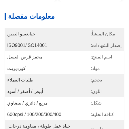
معلومات مفصلة
:
جيانغسو الصين
:
ISO9001/ISO14001
:
محفز قرص العسل
د:
كورديريت
:
طلبات العملاء
ن:
أبيض / أصفر / أسود
:
مربع / دائري / بيضاوي
ة:
100/200/300/400 / 600cpsi
حياة عمل طويلة ، مقاومة درجات 
: