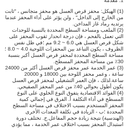
 محفز قرص العسل هو محفز متجانس ، "ثابت
الداخل" ، ولن يؤثر على أداء المحفز عندما
 المداخن.
مساحة السطح المحددة بالنسبة للوحدات
فحم ، فإن درجة انحدار ثقوب المحفز على
شكل قرص العسل هي 6.0 ~ 9.2 مم ؛في ظل نفس
الظروف ، يكون التباعد بين المحفزات اللوحية 4.0 ~ 8.0 ؛
المحددة لمحفز قرص العسل أكبر بنسبة
(3) عمر الخدمة عمر محفز قرص العسل أكثر من 24000
ساعة ، وعمر محفز اللوحة بين 18000 و 20000
إن العمر التشغيلي لمحفز قرص العسل
فز الصفيحي.
لاقتصادية يتفوق النوع الخلوي على النوع
 التكلفة أ. الفرق في إجمالي كمية
خدم بسبب الاختلاف في مساحة السطح
لزيادة في تكلفة المعدات الأخرى
جة زيادة حجم المفاعل.ج. تختلف دورة
ز بسبب اختلاف عمر الخدمة ، مما يؤدي