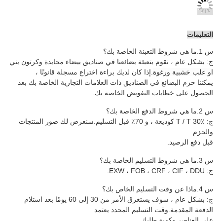
م بتعبئة بضائعنا في صناديق بيضاء محايدة وكرتون بني
وة
.إذا كان لديك براءة اختراع مسجلة قانونًا ،
 في الصناديق ذات العلامات التجارية الخاصة بك بعد
ت التفويض الخاصة بك.
ج: T / T 30٪ كوديعة ، و 70٪ قبل التسليم.سنعرض لك صور المنتجات
ج: بشكل عام ، سوف يستغرق الأمر من 30 إلى 60 يومًا بعد استلام
ت التسليم المحدد يعتمد
ة طلبك.