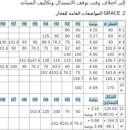
 توقف الاستبدال وتكاليف الصيانة.
صة
H1
H2
H3
H4
H5
H6
H7
H8
H9
H10
H11
80
60
3.
125
95
80
60
3.
152.4
147.5
130
101.6
93
90
88.3
76.2
75
60
3.
152.4
136
123.3
101.6
90
80
76.2
75
68
62
60
4.
130
100
4.
152.4
147.5
130
115
110
100
4.
152.4
127
120
101.6
100
90
76.2
70
63.5
60
50
4.
152.4
101.6
76.2
75
5.
139.7
6.
100
6.
صة
H1
H2
H3
H4
H5
H6
H7
H8
H9
H10
H11
3.15 ×
152.4
120
100
75
50
5.68 ×
152.4
101.6
76.2