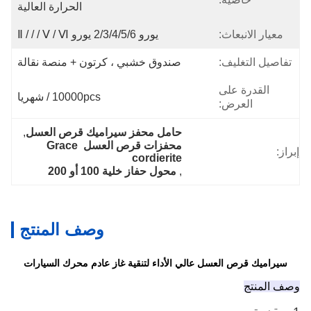
الحرارة العالية
ث:
يورو 2/3/4/5/6 يورو Ⅱ / / / Ⅴ / Ⅵ
:
صندوق خشبي ، كرتون + منصة نقالة
ى
10000pcs / شهريا
:
حامل محفز سيراميك قرص العسل
, 
محفزات قرص العسل Grace 
cordierite
, 
محول حفاز خلية 100 أو 200
وصف المنتج
عسل عالي الأداء لتنقية غاز عادم محرك السيارات