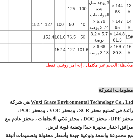
جد مثل
ذه
100
125
صفات.
5.79 ×
152.4
127
100
50
40
5.7 × 3.2
152.4
101.6
76.5
50
صة
6.68 ×
152.4
127
101.6
 مكتمل ، إنه أمر روتيني فقط.
ة
Wuxi Grace Environmental Techn
هي شركة
، ومحفز POC ،
محفز DPF ، محفز DOC ، محفز ثلاثي الاتجاهات ، محفز عادم مع
زة جيدًا وتقنية قوية
فرض.
 ونوعية جيدة وأسعار معقولة وتصميمات أنيقة