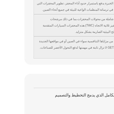
 ذوي الخبرة يدفع باستمرار حدود أداء المحفز، تطوير المحفزات التي
وعة شاملة من محولات المحفزات،بما في ذلك مرشحات
الجسيمات الديزل، محفزات أكسدة الديزل (DOC) ، أنظمة الانخفاض التحفيزي الانتقائي (SCR) ، ومحولات تحفيز ثلاثية الاتجاه (TWC).هذه المحفزات السيارات المتقدمة
 البيئية الصارمة بشكل متزايد.
من مزاياها التنافسية.سواء في الصين أو في مواقعها الجديدة
في الخارج حاليا تحت الإنشاء، الشركة في موقف جيد لتقديم حلولها المحفزة المبتكرة لقاعدة العملاء العالمية.GET لا تزال ثابتة في مهمتها لدفع التحول الأخضر للصناعات،
دمة سلسلة الصناعة بالكامل الذي يدمج التخطيط والتصميم