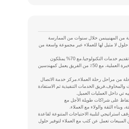
ية من المهنيينمن خلال سنوات من الممارسة
 حلول لا مثيل لها للعملاء عبر مجموعة واسعة من
ويقوم فريق GET بتطوير المعلومات والمعرفة في مجال التكنولوجيا، وذلك من خلال تقديم خدمات التكنولوجيا.مع 70% يمتلكون
خلفيات علمية متخصصةهذه الأساس التعليمي القوي يكمله أيضا من خلال ثروة من الخبرة العملية، مع 50٪ من الفريق يعمل كمهندسين
 كل مرحلة من مراحل رحلة العملاء.مركز خدمة الاتصال
ت والمخاوف.فريق الخدمات التنفيذية ثم الاستفادة
ه تي داخل العمليات العميل.
حفاظ على شراكات طويلة الأجل مع
وبناء الثقة والولاء مع العملاء.
 هذا ثلاث فرق مبيعات متخصصة في GET ، كل منها موقف استراتيجي لتلبية الاحتياجات المتنوعة لقاعدة
ين المبيعات تعمل عن كثب مع العملاء لتوفير حلول