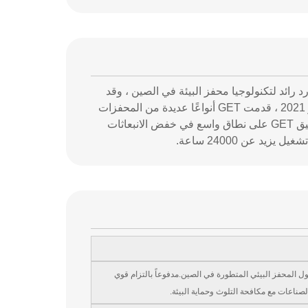
Grace Environmental Techn) في عام 2018 ، وهي مورد رائد لتكنولوجيا محفز البيئة في الصين ، وقد
توسعت في خدمات البحث والتطوير والتصنيع والهندسة المتعددة. بحلول منتصف مايو 2021 ، قدمت GET أنواعًا عديدة من المحفزات
لتطبيقات مختلفة وقدمت حلولًا هندسية للتطبيقات للمستخدمين النهائيين. كما تم تطبيق GET على نطاق واسع في خفض الانبعاثات
يد عن 24000 ساعة.
 2018، وقد برزت بسرعة كمورد بارز لحلول المحفز البيئي المتطورة في الصين.مدفوعاً بالتزام قوي
لصناعات مع مكافحة التلوث وحماية البيئة.