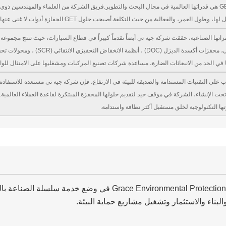
في قلب نجاح GET هي قدراتها العالمية في مجال البحث والتطوير.فريق الشركة من العلماء والمهندسين
، والفعالية من حيث التكلفة.أصبحت حلول GET الحفازة أدوات لا غنى عنها في ترسانة المنظمات الواعية للبيئة في جميع أنحاء الصين.
زاتها الصناعية، حققت شركة جيه تي أيضاً تقدماً كبيراً في قطاع السيارات، حيث تنتج مجم
في الحد من الانبعاثات الضارة، مساعدة شركات تصنيع المركبات ومشغليها على الامتثال للوائح
 على التقنيات المستدامة والصديقة للبيئة في الارتفاع، فإن شركة جيه تي مستعدة للاستفادة 
ا التكنولوجية لخلق مستقبل أكثر نظافة واستدامة.
تشارك Grace Environmental Protection major في وضع خ
لبناء والاستثمار وتشغيل مشاريع حماية البيئة.