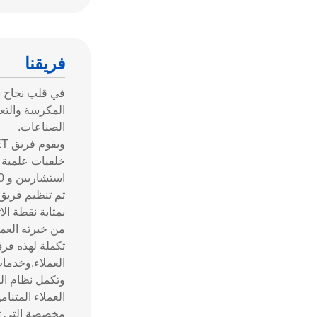
فريقنا
في قلب نجاح ش
المكرسة والتعل
الصناعات.
استشاريين و 20٪ يشغلون أدوار الإدارة العليا.
بمثابة نقطة ال
من خبرته العمي
تكملة لهذه فر
العملاء.وخدمات
العملاء المتنا
مخصصة التي تعا