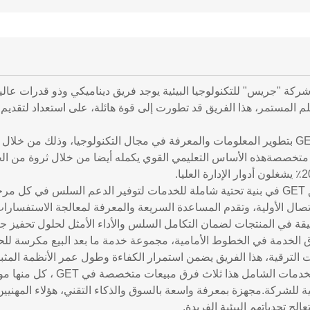
ركة "جريس" للتكنولوجيا البيئية يوجد فريق ديناميكي وذو قدرات عال
م المستمر، هذا الفريق قد تطورت إلى قوة هائلة، على استعداد لتقديم
تم تنظيم فريق GET في بنية تحتية شاملة للخدمات لتوفير الدعم السلس في
اتصال الأولية، وتقدم المساعدة السريعة والمعرفة لمعالجة الاستفسارا
قة في المنتجات لضمان التكامل السلس والأداء الأمثل لحلول تحفيز جي
ق الخدمة في الخطوط الأمامية، مجموعة خدمة ما بعد البيع مكرسة لل
 الترقية، هذا الفريق يضمن استمرار الكفاءة وطول عمر الأنظمة المثبتة، 
وتكمل نظام الخدمات الشامل
مية للشركة.مجهزة بمعرفة واسعة بالسوق والذكاء التقني، هؤلاء المهني
لج تحدياتهم البيئية الفريدة.