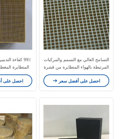
التسامح العالي مع التسمم والمركبات
99٪ كفاءة التدمي
المرتبطة بالهواء المتطايرة من قشرة
المتطايرة المغطاة
العسل السريرية
محفز لخطوط الطلاء
احصل على أفضل سعر
احصل على أ