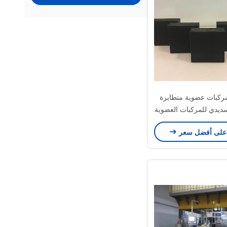
كبات عضوية متطايرة
كسديدي للمركبات العضوية
المتطايرة
على أفضل سعر