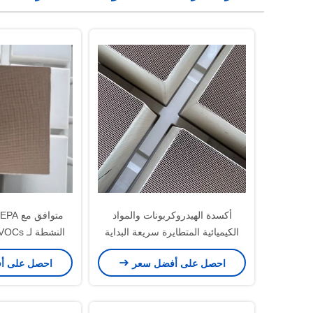
أكسدة الهيدروكربونات والمواد
الكيميائية المتطايرة سريعة البداية
الباردة محفز لمراكز رش السيارات
البيئية العالمية si
احصل على أفضل سعر
احصل على أ
الصناعية 150*150*150