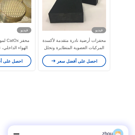
فيديو
فيديو
محفزات أرضية نادرة متقدمة لأكسدة
محفز x
المركبات العضوية المتطايرة وتحلل
الهواء الداخلي، 
الأمونيا
الكربون، المواد 
احصل على أفضل سعر
احصل على أ
المتطايرة وا
zhou