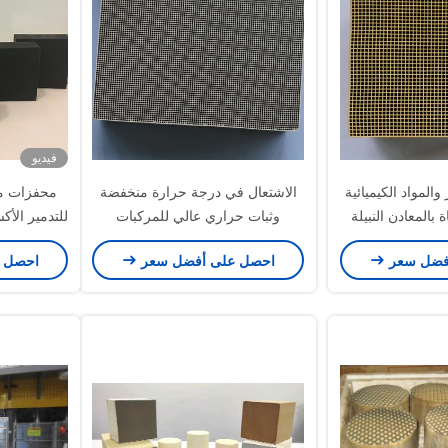
فيديو
ر والمواد الكيميائية
الاشتعال في درجة حرارة منخفضة
محفزات مر
 بالمعادن النبيلة
وثبات حراري عالي للمركبات
للتدمير الأ
 والطباعة 99٪
العضوية المتطايرة محفز لانبعاثات
فضل سعر
احصل على أفضل سعر
احصل 
مصانع البتروكيماويات