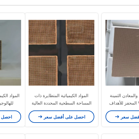
متوافق مع EPA والمعادن الثمينة
المواد الكيميائية المتطايرة ذات
المواد الكيم
النشطة لـ VOCs المحفز للأهداف
المساحة السطحية المحددة العالية
للهالوج
400cp
فضل سعر
احصل على أفضل سعر
احصل 