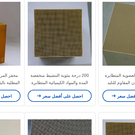
عضوية المتطايرة
200 درجة مئوية التنشيط منخفضة
محفز المرك
 المقاوم للتلبد
المدة والمواد الكيميائية المتطايرة
المطلية بالب
ير العادم عالية
متعددة الأساسات محفز للحد من
المقاومة لل
فضل سعر
احصل على أفضل سعر
احصل 
كيز
توفير الطاقة