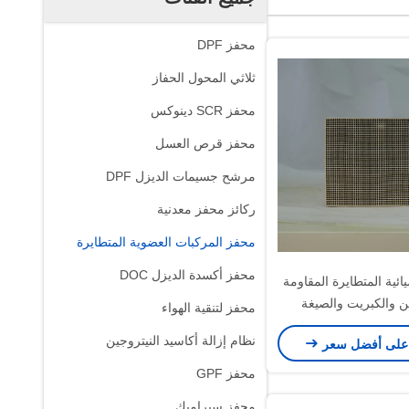
محفز DPF
ثلاثي المحول الحفاز
محفز SCR دينوكس
محفز قرص العسل
مرشح جسيمات الديزل DPF
ركائز محفز معدنية
محفز المركبات العضوية المتطايرة
محفز أكسدة الديزل DOC
يائية المتطايرة المقاومة
ين والكبريت والصيغة
محفز لتنقية الهواء
المتقدمة
نظام إزالة أكاسيد النيتروجين
على أفضل سعر
محفز GPF
محفز سيراميك