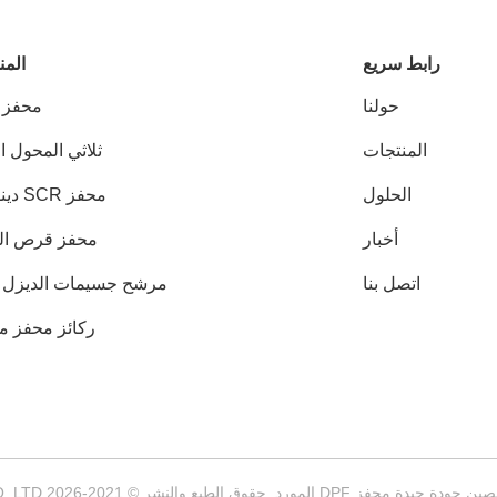
رابط سريع
المن
حولنا
محفز DPF
المنتجات
ثلاثي المحول ا
الحلول
محفز SCR دينوكس
أخبار
محفز قرص ا
اتصل بنا
مرشح جسيمات الديزل DPF
ركائز محفز مع
ودة جيدة محفز DPF المورد. حقوق الطبع والنشر © 2021-2026 Wuxi Grace Environmental Technology CO,.LTD . كل الحقوق محفوظة.