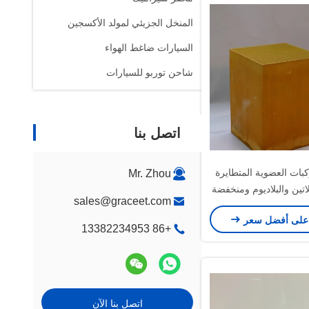
المنخل الجزيئي لمولد الأكسجين
السيارات ضاغط الهواء
شاحن توربو للسيارات
اتصل بنا
بات العضوية المتطايرة
Mr. Zhou
لاتين والبلاديوم ومنخفضة
sales@graceet.com
أفران والأفران الصناعية
على أفضل سعر
+86 13382234953
اتصل بنا الآن