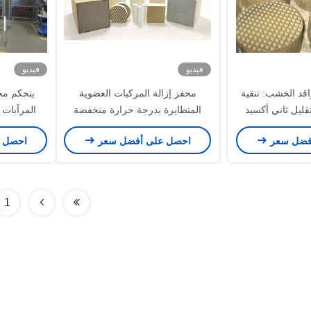
فيديو
فيديو
CatO لمواقد الخشب: تنقية
محفز إزالة المركبات العضوية
يتحكم مح
تقليل ثاني أكسيد
المتطايرة بدرجة حرارة منخفضة
المرآبات 
المرتبطة بالزيت
400cpsi بتروكيماويات ثابتة
المركبا
فضل سعر
احصل على أفضل سعر
احصل 
لدخان الأسود
1