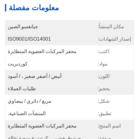
معلومات مفصلة
مكان المنشأ:
جيانغسو الصين
إصدار الشهادات:
ISO9001/ISO14001
اكتب:
محفز المركبات العضوية المتطايرة
مواد:
كورديريت
اللون:
أبيض / أصفر صغير ، / أسود
بحجم:
طلبات العملاء
شكل:
مربع / دائري / بيضاوي
تطبيق:
المنشآت الصناعية.
اسم المنتج:
محفز المركبات العضوية المتطايرة
صفقة:
صندوق خشبي ، كرتون + منصة نقالة