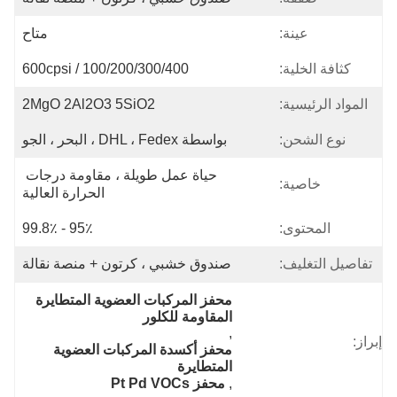
عينة:
متاح
كثافة الخلية:
100/200/300/400 / 600cpsi
المواد الرئيسية:
2MgO 2Al2O3 5SiO2
نوع الشحن:
بواسطة DHL ، Fedex ، البحر ، الجو
حياة عمل طويلة ، مقاومة درجات 
خاصية:
الحرارة العالية
المحتوى:
95٪ - 99.8٪
تفاصيل التغليف:
صندوق خشبي ، كرتون + منصة نقالة
محفز المركبات العضوية المتطايرة 
المقاومة للكلور
, 
إبراز:
محفز أكسدة المركبات العضوية 
المتطايرة
, 
محفز Pt Pd VOCs