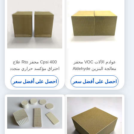
عوادم الآلات VOC محفز
400 Cpsi محفز Rto علاج
معالجة البنزين Aldehyde
احتراق مؤكسد حراري متجدد
Alkane 100x100x50mm
تدفق صغير
احصل على أفضل سعر
احصل على أفضل سعر