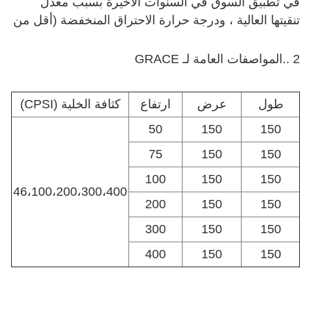
في تطبيق السوق في السنوات الأخيرة بسبب معدل
تنقيتها العالية ، ودرجة حرارة الاحتراق المنخفضة (أقل من
350 درجة مئوية بشكل عام) ، وعدم وجود لهب مفتوح ،
وعدم توليد الملوثات الثانوية مثل مثل أكاسيد النيتروجين
2 ..
المواصفات العامة لـ GRACE
والسلامة والحفاظ على الطاقة وحماية البيئة.باعتبارها
التكنولوجيا الرئيسية لنظام الاحتراق التحفيزي ، فإن
طول
عرض
ارتفاع
كثافة الخلية (CPSI)
تكنولوجيا التوليف وقواعد تطبيق المحفز لها أهمية خاصة.
50
150
150
75
150
150
100
150
150
46،100،200،300،400
200
150
150
300
150
150
400
150
150