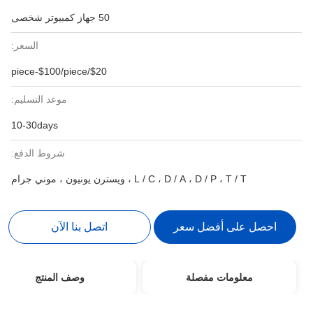
50 جهاز كمبيوتر شخصى
السعر:
$20/piece-$100/piece
موعد التسليم:
10-30days
شروط الدفع:
L / C ، D / A ، D / P ، T / T ، ويسترن يونيون ، موني جرام
احصل على أفضل سعر
اتصل بنا الآن
معلومات مفصلة
وصف المنتج