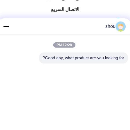
الاتصال السريع
الهاتف
zhou
86-133-8223-4953
بريد إلكتروني
12:28 PM
sales@graceet.com
Good day, what product are you looking for?
عنوان
No.333 Jincheng East Road، Xinwu District، Wuxi City،
Jiangsu Province، China
سياسة الخصوصية
|
خريطة الموقع
الصين جودة جيدة محفز DPF المورد. حقوق الطبع والنشر © 2021-2026
Wuxi Grace Environmental Technology CO,.LTD . كل الحقوق
محفوظة.