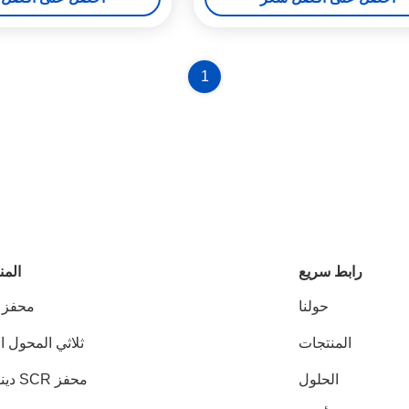
1
رابط سريع
المن
حولنا
محفز DPF
المنتجات
ثلاثي المحول ا
الحلول
محفز SCR دينوكس