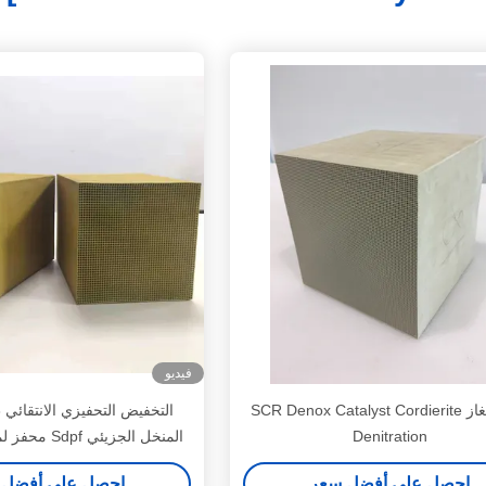
فيديو
غلاية الغاز SCR Denox Catalyst Cordierite
Denitration
المنخل الجزيئي Sdpf محفز لمحركات الديزل
احصل على أفضل سعر
احصل على أفضل 