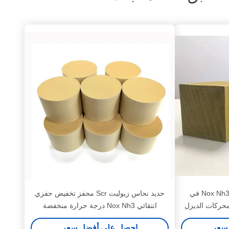
التخفيض التحفيزي الانتقائي Nox Nh3 في
حديد نحاس زيوليت Scr محفز تخفيض حفزي
انتقائي Nox Nh3 درجة حرارة منخفضة
سعر
احصل على أفضل سعر