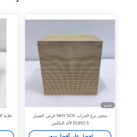
فيديو
محفز نزع النترات NH3 SCR قرص العسل
EURO 5 لآلة التكلس
احصل على أفضل سعر