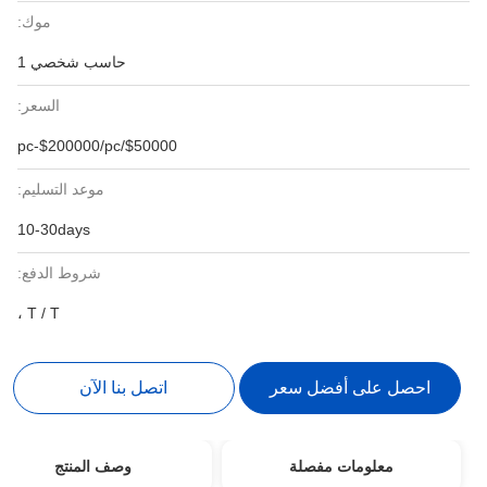
موك:
حاسب شخصي 1
السعر:
$50000/pc-$200000/pc
موعد التسليم:
10-30days
شروط الدفع:
T / T ،
احصل على أفضل سعر
اتصل بنا الآن
معلومات مفصلة
وصف المنتج