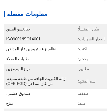
معلومات مفصلة
مكان المنشأ:
جيانغسو الصين
إصدار الشهادات:
ISO9001/ISO14001
اكتب:
نظام نزع نيتروجين غاز المداخن
بحجم:
طلبات العملاء
تطبيق:
نزع النيتروجين
إزالة الكبريت الجافة من طبقة مميعة 
اسم المنتج:
من غاز المداخن (CFB-FGD)
صفقة:
صندوق خشبي،
عينة:
متاح