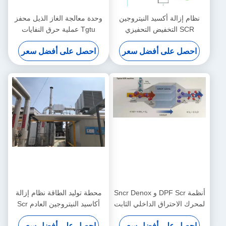
نظام إزالة أكسيد النيتروجين
وحدة معالجة الغاز الذيل محفز
SCR التخفيض التحفيزي
Tgtu عملية حرق النفايات
الانتقائي لأكسيد النيتروجين
الخطرة
احصل على أفضل سعر
احصل على أفضل سعر
أنظمة DPF Scr و Sncr Denox
محطة توليد الطاقة نظام إزالة
لمحرك الاحتراق الداخلي الثابت
أكاسيد النيتروجين العادم Scr
CHP CCHP
إزالة الكبريت من غاز المداخن
احصل على أفضل سعر
احصل على أفضل سعر