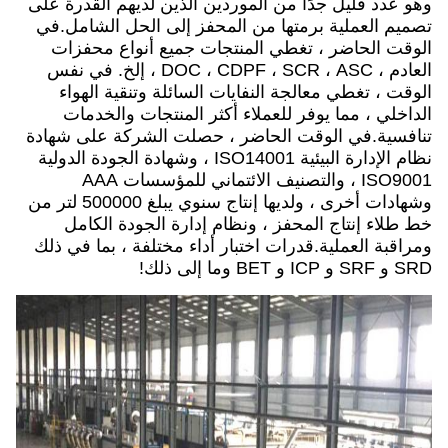
وهو عدد قليل جدًا من الموردين الذين لديهم القدرة على
تصميم العملية برمتها من المحفز إلى الحل الشامل.في
الوقت الحاضر ، تغطي المنتجات جميع أنواع محفزات
العادم ، DOC ، CDPF ، SCR ، ASC ، إلخ. في نفس
الوقت ، تغطي معالجة النفايات السائلة وتنقية الهواء
الداخلي ، مما يوفر للعملاء أكثر المنتجات والخدمات
تنافسية.في الوقت الحاضر ، حصلت الشركة على شهادة
نظام الإدارة البيئية ISO14001 ، وشهادة الجودة الدولية
ISO9001 ، والتصنيف الائتماني للمؤسسات AAA
وشهادات أخرى ، ولديها إنتاج سنوي يبلغ 500000 لتر من
خط طلاء إنتاج المحفز ، ونظام إدارة الجودة الكامل
ومراقبة العملية.قدرات اختبار أداء مختلفة ، بما في ذلك
SRD و SRF و ICP و BET وما إلى ذلك!