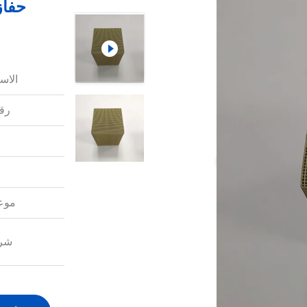
الاس
رقم
موعد
شرو