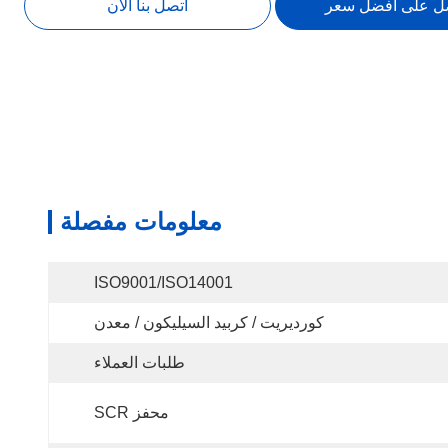
ل على أفضل سعر
اتصل بنا الآن
معلومات مفصلة
ISO9001/ISO14001
كورديريت / كربيد السيليكون / معدن
طلبات العملاء
محفز SCR