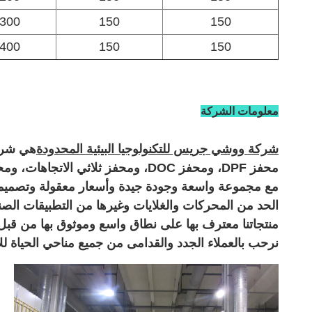
300
150
150
400
150
150
معلومات الشركة
شركة ووشي جريس للتكنولوجيا البيئية المحدودة
هي شركة رائد
محفز DPF، ومحفز DOC، ومحفز ثلاثي الاتجاهات، ومحفز العادم مع مرافق اختبار مجهزة جيدًا وقوة تقنية قوية.
مع مجموعة واسعة وجودة جيدة وأسعار معقولة وتصميمات 
الحد من المحركات والغلايات وغيرها من التطبيقات الصنا
منتجاتنا معترف بها على نطاق واسع وموثوق بها من قبل ال
نرحب بالعملاء الجدد والقدامى من جميع مناحي الحياة لل