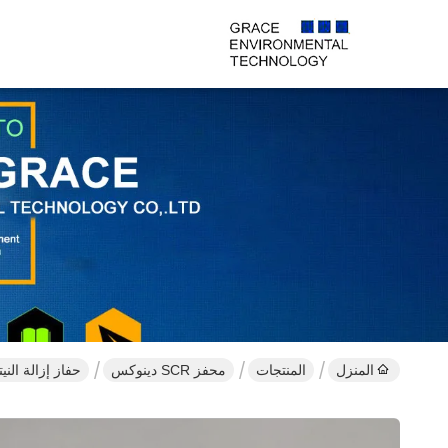
المنزل
المنتجات
محفز SCR دينوكس
حفاز إزالة النيتروجين ذو ه