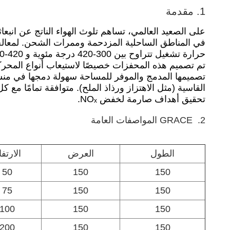
1. مقدمة
في المناطق الساحلية المزدحمة وممرات الشحن. لمعالج
حرارة تشغيل تتراوح بين 300-420 درجة مئوية و 420-550 درجة مئوية على التوالي.
تم تصميم هذه المحفزات خصيصًا لاستيعاب أنواع المحر
تصميمها المدمج والموفر للمساحة سهولة دمجها في منشآت ا
تحقيق أهداف صارمة لخفض NOₓ.
2.
GRACE
المواصفات العامة
الطول
العرض
الارتف
50
150
150
75
150
150
100
150
150
200
150
150