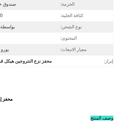
الحزمة:
صندوق خش
كثافة الخلية:
si
نوع الشحن:
بواسطة DHL ، Fedex ، البحر ، الج
المحتوى:
معيار الانبعاث:
يورو 2/3/4/5/6 يورو / /  / Ⅴ / Ⅵ
إبراز:
محفز نزع النتروجين هيكل قرص ال
محفز إز
وصف المنتج