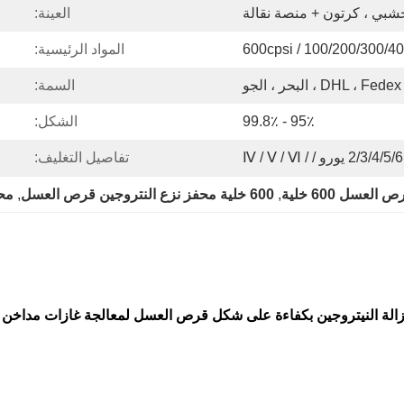
بي ، كرتون + منصة نقالة
العينة:
100/200/300/400 / 600cp
المواد الرئيسية:
و
السمة:
95٪ - 99.8٪
الشكل:
Ⅳ
تفاصيل التغليف:
عسل 600 خلية
, 
600 خلية محفز نزع النتروجين قرص العسل
, 
محفز
الة النيتروجين بكفاءة على شكل قرص العسل لمعالجة غازات مداخن