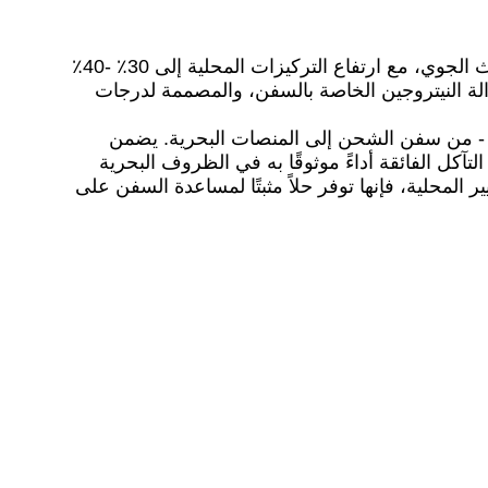
على الصعيد العالمي، تساهم تلوث الهواء الناتج عن انبعاثات محركات الديزل البحرية بحوالي 5٪ -10٪ من إجمالي التلوث الجوي، مع ارتفاع التركيزات المحلية إلى 30٪ -40٪
ة النيتروجين الخاصة بالسفن، والمصممة لدرجات
 - من سفن الشحن إلى المنصات البحرية. يضمن
آكل الفائقة أداءً موثوقًا به في الظروف البحرية
رذاذ الملح). متوافقة تمامًا مع كل من لوائح الانبعاثات البحرية الدولية (مثل IMO Tier III) والمعايير المحلية، فإنها توفر حلاً مثبتًا لمساعدة السفن على