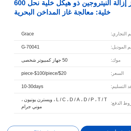
حفاز إزالة النيتروجين ذو هيكل خلية نحل 600
خلية: معالجة غاز المداخن البحرية
م التجاري:
Grace
 الموديل:
G-70041
موك:
50 جهاز كمبيوتر شخصى
السعر:
$20/piece-$100/piece
 التسليم:
10-30days
L / C ، D / A ، D / P ، T / T ، ويسترن يونيون ،
ط الدفع:
موني جرام