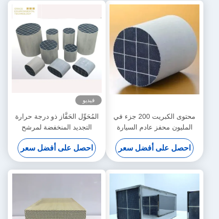
فيديو
محتوى الكبريت 200 جزء في
المُحَوِّل الحَفَّاز ذو درجة حرارة
المليون محفز عادم السيارة
التجديد المنخفضة لمرشح
ديزل Dpf تجديد لمولد السفن
جسيمات الديزل
احصل على أفضل سعر
احصل على أفضل سعر