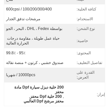
كثافة الخلية:
100/200/300/400 / 600cpsi
الاستخدام:
مرشحات تدفق الجدار
نوع الشحن:
بواسطة DHL ، Fedex ، البحر ، الجو
حياة عمل طويلة ، مقاومة درجات 
خاصية:
الحرارة العالية
المحتوى:
95٪ - 99.8٪
تفاصيل التغليف:
صندوق خشبي ، كرتون + منصة نقالة
القدرة على
10000pcs / شهريا
العرض:
200 خلية ديزل سيارة Dpf مادة 
محفز
إبراز:
, 
200 خلية Dpf محفز
, 
محفز مرشح Dpf العالمي