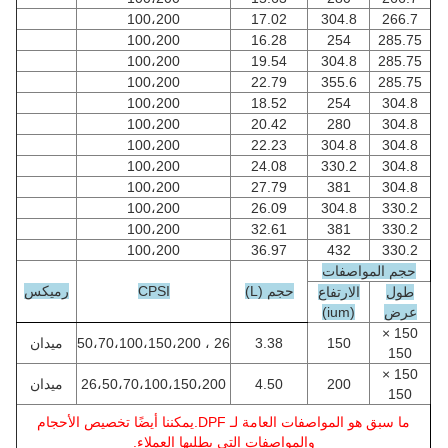
100،200
17.02
304.8
266.7
100،200
16.28
254
285.75
100،200
19.54
304.8
285.75
100،200
22.79
355.6
285.75
100،200
18.52
254
304.8
100،200
20.42
280
304.8
100،200
22.23
304.8
304.8
100،200
24.08
330.2
304.8
100،200
27.79
381
304.8
100،200
26.09
304.8
330.2
100،200
32.61
381
330.2
100،200
36.97
432
330.2
حجم المواصفات
حجم (L)
CPSI
رميكس
طول
الارتفاع
عرض
(ium)
150 ×
150
3.38
26 ، 50،70،100،150،200
ميدان
150
150 ×
200
4.50
26،50،70،100،150،200
ميدان
150
ما سبق هو المواصفات العامة لـ DPF.يمكننا أيضًا تخصيص الأحجام
والمواصفات التي يطلبها العملاء.