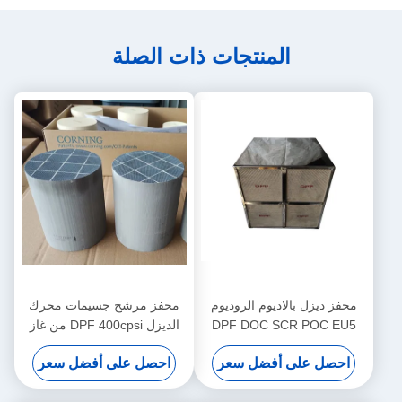
المنتجات ذات الصلة
محفز ديزل بالاديوم الروديوم
محفز مرشح جسيمات محرك
DPF DOC SCR POC EU5
الديزل DPF 400cpsi من غاز
EU6 أربعة في وحدة واحدة
الذيل يزيل الدخان الأسود
احصل على أفضل سعر
احصل على أفضل سعر