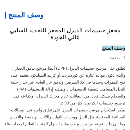
وصف المنتج
محفز جسيمات الديزل المحفز للتجديد السلبي
عالي الجودة
وصف المنتج
1. مقدمة
يُطلق على مرشح جسيمات الديزل (DPF) أيضًا مرشح تدفق الجدار ،
والذي تكون مواده عبارة عن كورديريت أو كربيد السيليكون.تعتمد على
فتح الممرات وسدها في كلا الطرفين وتدفق غاز العادم عبر جدار خلية
النحل المسامي لتصفية الجسيمات ، ويمكنه إزالة الجسيمات (PM)
والسخام بشكل فعال من انبعاثات عادم محرك الديزل ، وكفاءته في
ترشيح جسيمات الكربون أكثر من 90 ٪.
يمكن استخدام مرشح جسيمات الديزل على نطاق واسع في المجالات
الصناعية المختلفة مثل النقل ووحدات التوليد والآلات الهندسية والتعدين
وما إلى ذلك. تم فحص مرشح جسيمات الديزل المثبت للنظام لمعدات بناء