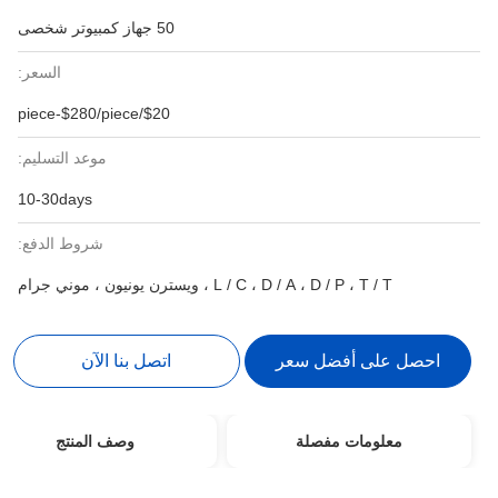
50 جهاز كمبيوتر شخصى
السعر:
$20/piece-$280/piece
موعد التسليم:
10-30days
شروط الدفع:
L / C ، D / A ، D / P ، T / T ، ويسترن يونيون ، موني جرام
احصل على أفضل سعر
اتصل بنا الآن
معلومات مفصلة
وصف المنتج