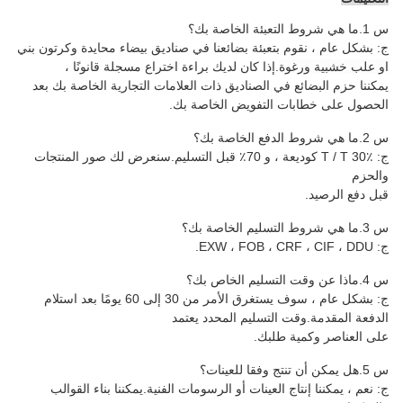
س 1.ما هي شروط التعبئة الخاصة بك؟
ج: بشكل عام ، نقوم بتعبئة بضائعنا في صناديق بيضاء محايدة وكرتون بني
او علب خشبية ورغوة
.إذا كان لديك براءة اختراع مسجلة قانونًا ،
يمكننا حزم البضائع في الصناديق ذات العلامات التجارية الخاصة بك بعد
الحصول على خطابات التفويض الخاصة بك.
س 2.ما هي شروط الدفع الخاصة بك؟
ج: T / T 30٪ كوديعة ، و 70٪ قبل التسليم.سنعرض لك صور المنتجات
والحزم
قبل دفع الرصيد.
س 3.ما هي شروط التسليم الخاصة بك؟
ج: EXW ، FOB ، CRF ، CIF ، DDU.
س 4.ماذا عن وقت التسليم الخاص بك؟
ج: بشكل عام ، سوف يستغرق الأمر من 30 إلى 60 يومًا بعد استلام
الدفعة المقدمة.وقت التسليم المحدد يعتمد
على العناصر وكمية طلبك.
س 5.هل يمكن أن تنتج وفقا للعينات؟
ج: نعم ، يمكننا إنتاج العينات أو الرسومات الفنية.يمكننا بناء القوالب