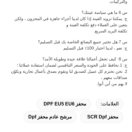
والتركيبات.
س 6.ما هي سياسة عينتك؟
ج: يمكننا تزويد العينة إذا كان لدينا أجزاء جاهزة في المخزون ، ولكن
يتعين على العملاء دفع تكلفة العينة و
تكلفة البريد السريع.
س 7.هل تختبر جميع البضائع الخاصة بك قبل التسليم؟
ج: نعم ، لدينا اختبار 100٪ قبل التسليم
س 8: كيف تجعل أعمالنا علاقة جيدة وطويلة الأمد؟
ج: 1.نحافظ على الجودة والسعر التنافسي لضمان استفادة عملائنا ؛
2. نحن نحترم كل عميل كصديق لنا ونقوم بصدق بأعمال تجارية ونكوّن
صداقات معهم ،
لا يهم من أين أتوا.
العلامات:
محفز DPF EU5 EU6
محفز SCR Dpf
مرشح عادم محفز Dpf