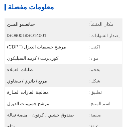
معلومات مفصلة
مكان المنشأ:
جيانغسو الصين
إصدار الشهادات:
ISO9001/ISO14001
اكتب:
مرشح جسيمات الديزل (CDPF)
مواد:
كورديريت / كربيد السيليكون
بحجم:
طلبات العملاء
شكل:
مربع / دائري / بيضاوي
تطبيق:
معالجة الغازات الضارة
اسم المنتج:
مرشح جسيمات الديزل
صفقة:
صندوق خشبي ، كرتون + منصة نقالة
عينة:
متاح