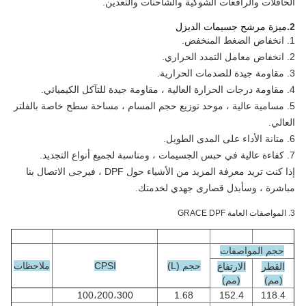
الحافلات والرافعات الشوكية والشاحنات والتعدين.
2.
ميزة مرشح جسيمات الديزل
1. انخفاض الضغط المنخفض.
2. انخفاض معامل التمدد الحراري.
3. مقاومة جيدة للصدمات الحرارية.
4. مقاومة درجات الحرارة العالية ، مقاومة جيدة للتآكل الكيميائي.
5. مسامية عالية ، موحد توزيع حجم المسام ، مساحة سطح خاصة بالفلتر
العالي.
6. متانة الأداء على المدى الطويل.
7. كفاءة عالية في حبس الجسيمات ، ومناسبة لجميع أنواع التجديد.
إذا كنت تريد معرفة المزيد من الأشياء حول DPF ، فيرجى الاتصال بنا
مباشرة ، وسأبذل قصارى جهدي لخدمتك.
3. المواصفات العامة GRACE DPF
حجم المواصفات
حجم (L)
CPSI
ملاحظات
القطر
الارتفاع
(مم)
(مم)
100،200،300
1.68
152.4
118.4