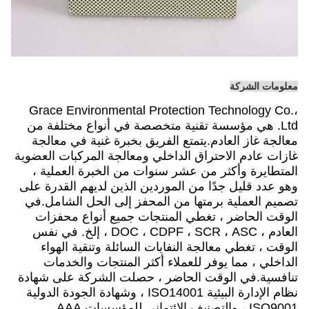
معلومات الشركة
Grace Environmental Protection Technology Co.،
Ltd. هي مؤسسة تقنية متخصصة في أنواع مختلفة من
معالجة غاز العادم.يتمتع الفريق بخبرة غنية في معالجة
غازات عادم الاحتراق الداخلي ومعالجة المركبات العضوية
المتطايرة وأكثر من عشر سنوات من الخبرة العملية ،
وهو عدد قليل جدًا من الموردين الذين لديهم القدرة على
تصميم العملية برمتها من المحفز إلى الحل الشامل.في
الوقت الحاضر ، تغطي المنتجات جميع أنواع محفزات
العادم ، DOC ، CDPF ، SCR ، ASC ، إلخ. في نفس
الوقت ، تغطي معالجة النفايات السائلة وتنقية الهواء
الداخلي ، مما يوفر للعملاء أكثر المنتجات والخدمات
تنافسية.في الوقت الحاضر ، حصلت الشركة على شهادة
نظام الإدارة البيئية ISO14001 ، وشهادة الجودة الدولية
ISO9001 ، والتصنيف الائتماني للمؤسسات AAA