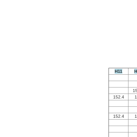
H11
H
15
152.4
1
152.4
1