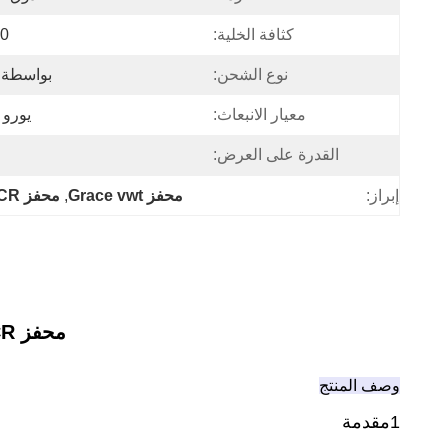
كثافة الخلية:
si
نوع الشحن:
بواسطة DHL ، Fedex ، البحر ، الج
معيار الانبعاث:
يورو 2/3/4/5/6 يورو / /  / Ⅴ / Ⅵ
القدرة على العرض:
إبراز:
محفز Grace vwt
, 
محفز Grace VWT SCR
محفز SCR لدرجة حرارة متوسطة لـ Varadium -W-Titiamium/VWT
وصف المنتج
1مقدمة