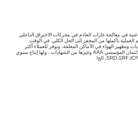
غنية في معالجة غازات العادم في محركات الاحتراق الداخلي
 العملية بأكملها من المحفز إلى الحل الكلي. في الوقت
 وهي تشمل معالجة السوائل النفايات وتطهير الهواء في الأماكن المغلقة، وتوفر للعملاء أكثر
المنتجات والخدمات تنافسية.لقد اجتازت الشركة شهادة نظام الإدارة البيئية ISO14001، وشهادة الجودة الدولية ISO9001 ، وتصنيف الائتمان المؤسسي AAA وغيرها من الشهادات ، ولها إنتاج سنوي