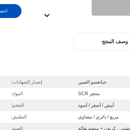
احص
وصف المنتج
جيانغسو الصين
إصدار الشهادات:
محفز SCR
المواد:
أبيض / أصفر / أسود
الحجم:
مربع / دائري / بيضاوي
التطبيق:
بي ، كرتون + منصة نقالة
العينة: