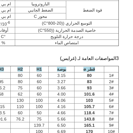
الباروتروبيا
ام بي 
قوة الضغط
الضغط الجانبي
ام بي 
محور C
ام بي 
-6
التوسع الحراري ((20-800
°C)
/°C
10
خاصية الصدمة الحرارية ((550
°C)
أوقا
درجة حرارة التلويح
°C
امتصاص الماء
%
3المواصفات العامة لـ (غرايس)
قطر ø
بوصة
H1
H2
H3
80
60
3.15
80
1#
95
80
60
3.27
83
2#
6.2
75
60
3.66
93
3#
68
62
60
4.00
101.6
4#
130
100
4.06
103
5#
15
110
100
4.16
105.7
6#
3.5
60
50
4.66
118.4
7#
1.6
76.2
75
5.66
143.8
8#
139.7
6.50
165.1
9#
100
6.69
170
10#