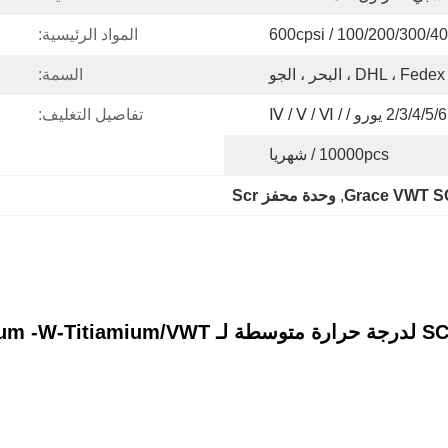
100/200/300/400 / 600cp
المواد الرئيسية:
و
السمة:
Ⅳ
تفاصيل التغليف:
10000pcs / شهريا
, 
وحدة محفز Scr