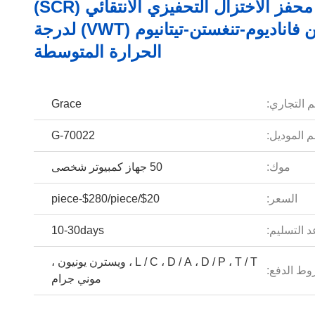
وحدة محفز الاختزال التحفيزي الانتقائي (SCR)
من فاناديوم-تنغستن-تيتانيوم (VWT) لدرجة
الحرارة المتوسطة
م التجاري:
Grace
 الموديل:
G-70022
موك:
50 جهاز كمبيوتر شخصى
السعر:
$20/piece-$280/piece
 التسليم:
10-30days
L / C ، D / A ، D / P ، T / T ، ويسترن يونيون ،
ط الدفع:
موني جرام