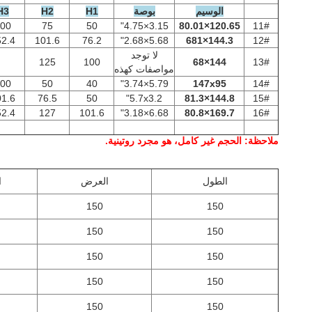
الوسيم
بوصة
H1
H2
H3
00
75
50
3.15×4.75"
120.65×80.01
11#
2.4
101.6
76.2
5.68×2.68"
144.3×681
12#
لا توجد
125
100
144×68
13#
مواصفات كهذه
00
50
40
5.79×3.74"
147x95
14#
1.6
76.5
50
5.7x3.2"
144.8×81.3
15#
2.4
127
101.6
6.68×3.18"
169.7×80.8
16#
ملاحظة: الحجم غير كامل، هو مجرد روتينية.
الطول
العرض
ا
150
150
150
150
150
150
150
150
150
150