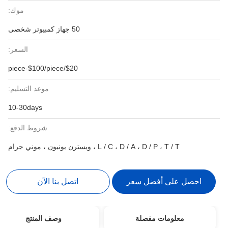
موك:
50 جهاز كمبيوتر شخصى
السعر:
$20/piece-$100/piece
موعد التسليم:
10-30days
شروط الدفع:
L / C ، ويسترن يونيون ، موني جرام
 سعر
اتصل بنا الآن
لة
وصف المنتج