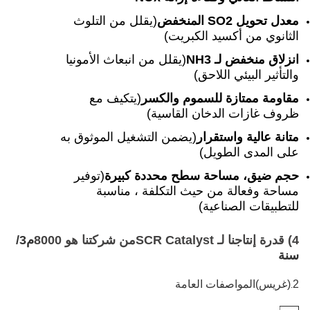
(يقلل من التلوث
كبريت)
(يقلل من انبعاث الأمونيا
وم والكسر
(يتكيف مع
القاسية)
(يضمن التشغيل الموثوق به
طح محددة كبيرة
(توفير
ث التكلفة ، مناسبة
من شركتنا هو
8000
م3/
عامة