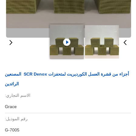
أجزاء من قشرة العسل الكورديريت لمتحفزات SCR Denox ‬ المصنعين
الرائدين
الاسم التجاري:
Grace
رقم الموديل:
G-7005