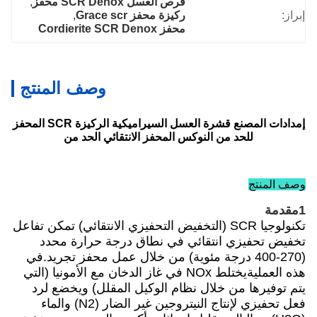
قرص العسل SCR Denox محفز
, 
ركيزة محفز Grace scr
, 
محفز Cordierite SCR Denox
وصف المنتج
إمدادات المصنع قشرة العسل السيراميكية الركيزة SCR المحفز
وكس المحفز الانتقائي الحد من
يا SCR (التخفيض التحفيزي الانتقائي) تمكن تفاعل
ئي في نطاق درجة حرارة محدد
جة مئوية) من خلال عمل محفز تجريد.في
هذه العمليةيختلط NOx في غاز الدخان مع الأمونيا (التي
 نظام الوكيل المقلل) ويخضع لرد
فعل تحفيزي لإنتاج النيتروجين غير الضار (N2) والماء