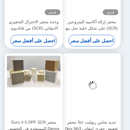
فيديو
لنيتروجين
وحدة محفز الاختزال التحفيزي
لية نحل مع
الانتقائي (SCR) من فاناديوم-
لمحولات
تنغستن-تيتانيوم (VWT) لدرجة
ل سعر
احصل على أفضل سعر
الحرارة المتوسطة
حديد نحاس زيوليت Scr محفز
محفز Euro 4 5 DPF SCR
تخفيض حفزي انتقائي Nox Nh3
Denox المستخدم في التخفيض