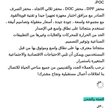
محفز DPF ، محفز DOC ، محفز ثلاثي الاتجاه ، محفز الصرف
 مجهزة تجهيزا جيدا و تقنية قوية
القوة.
ة جيدة ، أسعار معقولة وتصاميم أنيقة ،
طاق واسع في الإصدار
كات والغلايات وغيرها من التطبيقات
م.
ى نطاق واسع وموثوق بها من قبل
بي الاحتياجات الاقتصادية والاجتماعية
لقديمين من جميع مناحي الحياة للاتصال
قبلية ونجاح مشترك!