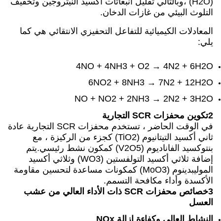
تقليل انبعاثات أكسيد النيتروجين وتخفيف
ات الدخان.
للتفاعل التحفيزي الانتقائي هي كما
4NO + 4NH3 + 
6NO2 + 8NH
NO + NO2 + 2N
في الوقت الحاضر ، تستخدم محفزات SCR التجارية عادة
ثاني أكسيد التيتانيوم (TiO2) كجزء من الركيزة ، مع
بنتوكسيد الفاناديوم (V2O5) كمكون نشط رئيسي.يتم
إضافة ثلاثي أكسيد التولفستين (WO3) وثلاثي أكسيد
لموليبدينوم (MoO3) كمكونات مساعدة لتحسين مقاومة
ة التسمم.
3خصائص محفزات SCR ذات الأداء العالي من عشب
زالة NOx