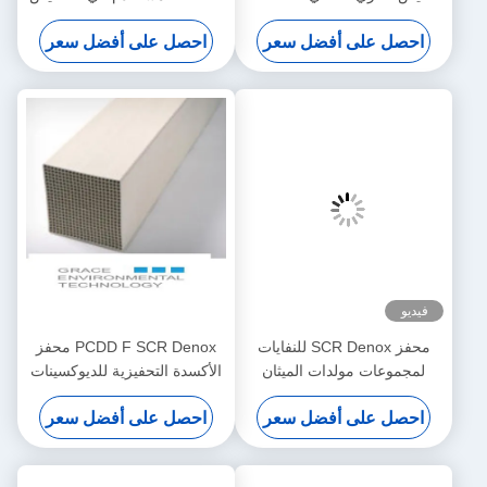
خفضة
التحفيزي الانتقائي لأكسيد
ل سعر
احصل على أفضل سعر
النيتروجين
محفز SCR Denox للنفايات
PCDD F SCR Denox محفز
لميثان
الأكسدة التحفيزية للديوكسينات
يار اليورو
ذات التأثير المزدوج على أساس
ل سعر
احصل على أفضل سعر
TiO2 V2O5 WO3