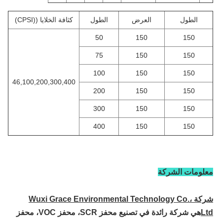
رض
الطول
كثافة الخلايا ((CPSI)
50
1
75
1
100
1
46,100,200,300,400
200
1
300
1
400
1
Wuxi Grace Environmental Tec.،
هي شركة رائدة في تصنيع محفز SCR، محفز VOC، محفز