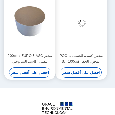
محفز أكسدة الجسيمات POC
محفز 200cpsi EURO 3 ASC
لحفاز Scr 100cpi
لتقليل أكاسيد النيتروجين
ات
بواسطة الأمونيا Scr
ل سعر
احصل على أفضل سعر