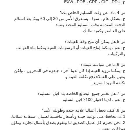
ج: EXW ، FOB ، CRF ، CIF ، DDU.
س 4.ماذا عن وقت التسليم الخاص بك؟
ج: بشكل عام ، سوف يستغرق الأمر من 30 إلى 60 يومًا بعد استلام
الدفعة المقدمة.وقت التسليم المحدد يعتمد
على العناصر وكمية طلبك.
س 5.هل يمكن أن تنتج وفقا للعينات؟
ج: نعم ، يمكننا إنتاج العينات أو الرسومات الفنية.يمكننا بناء القوالب
والتركيبات.
س 6.ما هي سياسة عينتك؟
ج: يمكننا تزويد العينة إذا كان لدينا أجزاء جاهزة في المخزون ، ولكن
يتعين على العملاء دفع تكلفة العينة و
تكلفة البريد السريع.
س 7.هل تختبر جميع البضائع الخاصة بك قبل التسليم؟
ج: نعم ، لدينا اختبار 100٪ قبل التسليم
س 8: كيف تجعل أعمالنا علاقة جيدة وطويلة الأمد؟
a: 1. نحافظ على نوعية جيدة وبأسعار تنافسية لضمان استفادة عملائنا.
2. نحن نحترم كل عميل كصديق لنا ونقوم بصدق بأعمال تجارية ونكوّن
صداقات معهم ،