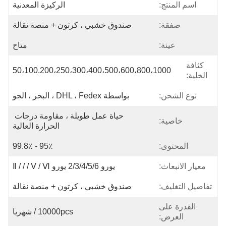
اسم المنتج:
الركيزة المعدنية
صفقة:
صندوق خشبي ، كرتون + منصة نقالة
عينة:
متاح
كثافة
50،100.200،250،300،400،500،600،800،1000
الخلية:
نوع الشحن:
بواسطة DHL ، Fedex ، البحر ، الجو
حياة عمل طويلة ، مقاومة درجات 
خاصية:
الحرارة العالية
المحتوى:
95٪ - 99.8٪
معيار الانبعاث:
يورو 2/3/4/5/6 يورو Ⅱ / / / Ⅴ / Ⅵ
تفاصيل التغليف:
صندوق خشبي ، كرتون + منصة نقالة
القدرة على
10000pcs / شهريا
العرض: