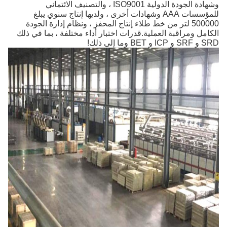
وشهادة الجودة الدولية ISO9001 ، والتصنيف الائتماني
للمؤسسات AAA وشهادات أخرى ، ولديها إنتاج سنوي يبلغ
500000 لتر من خط طلاء إنتاج المحفز ، ونظام إدارة الجودة
الكامل ومراقبة العملية.قدرات اختبار أداء مختلفة ، بما في ذلك
SRD و SRF و ICP و BET وما إلى ذلك!