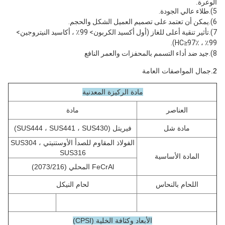
الوعرة.
5).طلاء عالي الجودة.
6).يمكن أن تعتمد على تصميم العميل الشكل والحجم.
7).تأثير تنقية أعلى للغاز (أول أكسيد الكربون> 99٪ ، أكاسيد النيتروجين> 
99٪ ، HC≥97٪).
8).جيد ضد أداء التسمم بالمحفزات والعمر النافع
2
.
جمال
المواصفات العامة
مادة الركيزة المعدنية
العناصر
مادة
مادة شل
فيريتل (SUS444 ، SUS441 ، SUS430)
الفولاذ المقاوم للصدأ الأوستنيتي SUS304 ،
SUS316
المادة الأساسية
FeCrAl المحلي (2073/216)
اللحام بالنحاس
لحام النيكل
الأبعاد وكثافة الخلية (CPSI)