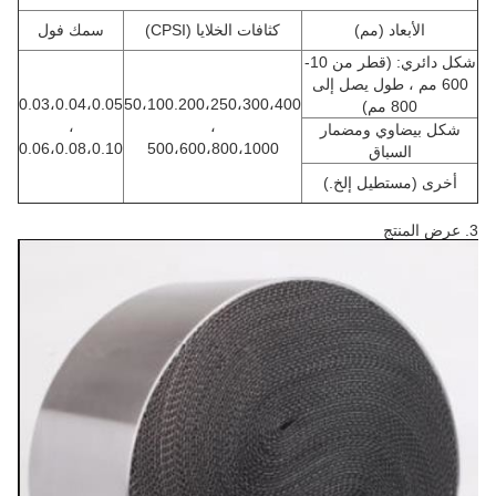
الأبعاد (مم)
كثافات الخلايا (CPSI)
سمك فول
شكل دائري: (قطر من 10-
600 مم ، طول يصل إلى
0.03،0.04،0.05
50،100.200،250،300،400
800 مم)
،
،
شكل بيضاوي ومضمار
0.06،0.08،0.10
500،600،800،1000
السباق
أخرى (مستطيل إلخ.)
3. عرض المنتج