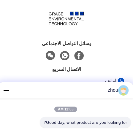
وسائل التواصل الاجتماعي
الاتصال السريع
الهاتف
86-133-8223-4953
zhou
بريد إلكتروني
11:03 AM
sales@graceet.com
عنوان
Good day, what product are you looking for?
No.333 Jincheng East Road، Xinwu District، Wuxi City،