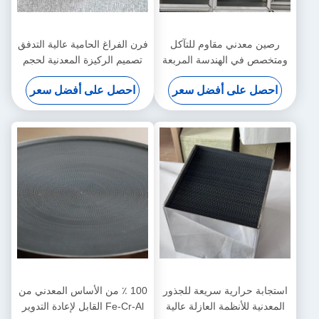
رصين معدني مقاوم للتآكل
فرن الفراغ الحامية عالية التدفق
ومتخصص في الهندسة المربعة
تصميم الركيزة المعدنية لحجم
لمعالجة غازات العادم البحرية
غاز كبير DeNOx
احصل على أفضل سعر
احصل على أفضل سعر
استجابة حرارية سريعة للجذور
100 ٪ من الأساس المعدني من
المعدنية للأنظمة العازلة عالية
Fe-Cr-Al القابل لإعادة التدوير