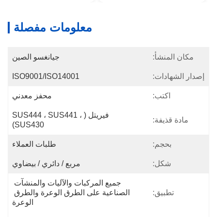
معلومات مفصلة
مكان المنشأ:
جيانغسو الصين
إصدار الشهادات:
ISO9001/ISO14001
اكتب:
محفز معدني
فيريتل (SUS444 ، SUS441 ، 
مادة قذيفة:
SUS430)
بحجم:
طلبات العملاء
شكل:
مربع / دائري / بيضاوي
جميع المركبات والآليات والمنشآت 
تطبيق:
الصناعية على الطرق الوعرة والطرق 
الوعرة