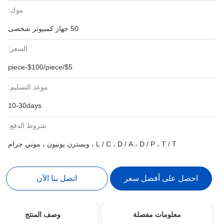
موك:
50 جهاز كمبيوتر شخصى
السعر:
$5/piece-$100/piece
موعد التسليم:
10-30days
شروط الدفع:
L / C ، D / A ، D / P ، T / T ، ويسترن يونيون ، موني جرام
احصل على أفضل سعر
اتصل بنا الآن
معلومات مفصلة
وصف المنتج