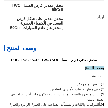
محفز معدني قرص العسل TWC 
50Cell
, 
إبراز:
محفز معدني على شكل قرص 
العسل في الكيمياء العضوية
, 
محفز غاز عادم السيارات 50Cell
وصف المنتج
محفز معدني قرص العسل DOC / POC / SCR / TWC / VOC
وصف المنتج
1.
مقدمة
1). 
تتوفر تلميع وحفر.
2).حتى معيار الانبعاث الأوروبي السادس.
3).عينات متوفرة.بالنسبة للمنتجات الحالية ، يكون وقت أخذ العينات في 
غضون يومين.
4).
أ
المركبات والآليات والمنشآت الصناعية على الطرق الوعرة والطرق