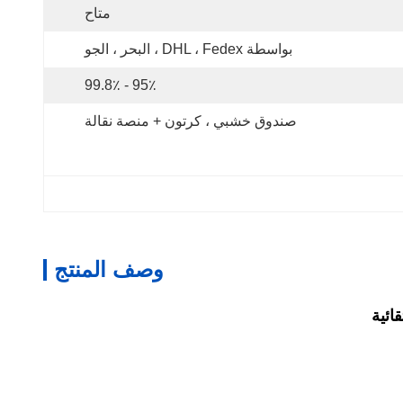
متاح
بواسطة DHL ، Fedex ، البحر ، الجو
95٪ - 99.8٪
صندوق خشبي ، كرتون + منصة نقالة
وصف المنتج