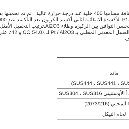
ف.
مادة
يتي SUS304 ، SUS316
2)
لحام النيكل