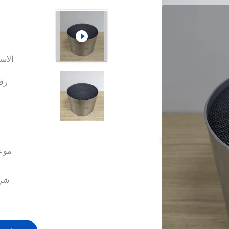
الاس
رقم
موعد
شرو