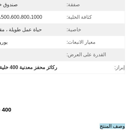
صفقة:
صندوق خش
كثافة الخلية:
،500،600،800،1000
خاصية:
حياة عمل طويلة ، مقا
معيار الانبعاث:
يورو 2/3/4/5/6 يورو Ⅴ / Ⅵ
القدرة على العرض:
إبراز:
ركائز محفز معدنية 400 خلية Al2O3
400 خلية Pt / Al2O3 محفز قرص العسل المعدني لأكسدة CO الانتقائية
وصف المنتج