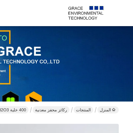
المنزل
المنتجات
ركائز محفز معدنية
400 خلية Pt Al2O3 المعدنية محفز ركائز الشركات المصنعة CO الأكسدة الانتقائية