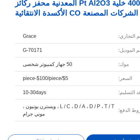
400 خلية Pt Al2O3 المعدنية محفز ركائز
الشركات المصنعة CO الأكسدة الانتقائية
م التجاري:
Grace
 الموديل:
G-70171
موك:
50 جهاز كمبيوتر شخصى
السعر:
$5/piece-$100/piece
 التسليم:
10-30days
L / C ، D / A ، D / P ، T / T ، ويسترن يونيون ،
ط الدفع:
موني جرام