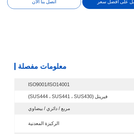
ل على أفضل سعر
اتصل بنا الآن
معلومات مفصلة
ISO9001/ISO14001
فيريتل (SUS444 ، SUS441 ، SUS430)
مربع / دائري / بيضاوي
الركيزة المعدنية