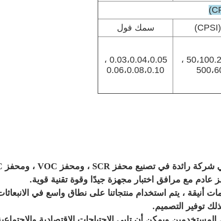
)
سمك فول
0.03،0.04،0.05 ،
50،100.2
0.06،0.08،0.10
500،6
ة رائدة في تصنيع محفز SCR ، ومحفز VOC ، ومحفز POC ،
أنيقة ، يتم استخدام منتجاتنا على نطاق واسع في الانبعاثات
ك توفير التصميم.
لمستخدمين ويمكن أن تلبي الاحتياجات الاقتصادية والاجتماعية 