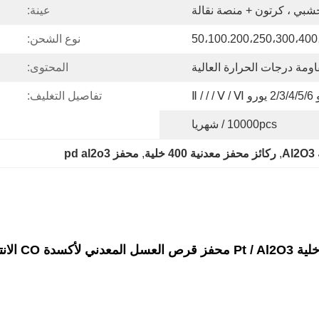
بي ، كرتون + منصة نقالة
عينة:
50،100.200،250،300،400
نوع الشحن:
ومة درجات الحرارة العالية
المحتوى:
Ⅱ / / / 
تفاصيل التغليف:
10000pcs / شهريا
, 
ركائز محفز معدنية 400 خلية
, 
محفز pd al2o3