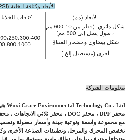
الأبعاد وكثافة الخلية (CPSI)
الأبعاد (مم)
كثافات الخلايا (CPSI
شكل دائري: (قطر من 10-600 مم
، طول يصل إلى 800 مم)
00،250،300،400 ،
شكل بيضاوي ومضمار السباق
00،800،1000
أخرى (مستطيل إلخ.)
معلومات الشركة
Wuxi Grace Environmental Technology Co.، Ltd
هي شرك
محفز DPF ، محفز DOC ، محفز ثلاثي الاتجاهات ، محفز عادم مع مرافق اختبار مجهزة جيدًا وقوة تقنية قوية.
مع مجموعة واسعة ونوعية جيدة وأسعار معقولة وتصميمات 
تخفيض المحرك والمرجل وتطبيقات الصناعة الأخرى وكذل
منتجاتنا معترف بها على نطاق واسع وموثوق بها من قبل ا