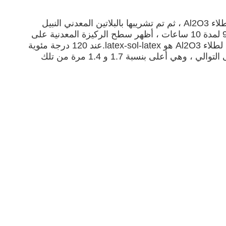
تم أكسدة الركيزة المعدنية المكونة من قرص العسل بكثافة مسامها 400 خلية عند درجة حرارة عالية ، ثم تم تحميلها بطلاء Al2O3 ، ثم تم تشريبها بالبلاتين المعدني النبيل
لتحضير محفز قرص العسل المعدني المطلي بـ Pt / Al2O3 للأكسدة الانتقائية لثاني أكسيد الكربون.بعد التأكسد عند 900 لمدة 10 ساعات ، أظهر سطح الركيزة المعدنية على
شكل قرص العسل بنية تشبه الدبوس ، والتي يمكن أن تحسن التوافق بين الركيزة وطلاء Al2O3.ترتيب التحميل الأمثل لطلاء Al2O3 هو latex-sol-latex.عند 120 درجة مئوية
، يكون نشاط الأكسدة والاختزال الانتقائي لمحفز قرص العسل المعدني المطلي بـ Pt / Al2O3 لـ CO 54.0٪ و 42٪ على التوالي ، وهي أعلى بنسبة 1.7 و 1.4 مرة من تلك