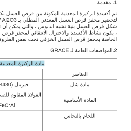
1. مقدمة
الخاصة بمحفز قرص العسل الخزفي تحت نفس الظرو
2.
المواصفات العامة لـ GRACE
مادة الركيزة المعدنية
العناصر
مادة شل
فيريتل (SUS444 ، SUS441 ، SUS430)
الفولاذ المقاوم للصدأ الأوستن
المادة الأساسية
FeCrAl المحلي (073/216
اللحام بالنحاس