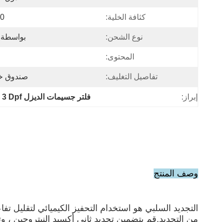
كثافة الخلية:
si
نوع الشحن:
بواسطة DHL ، Fedex ، البحر ، الج
المحتوى:
تفاصيل التغليف:
صندوق خش
إبراز:
فلتر جسيمات الديزل Euro 3 Dpf
وصف المنتج
التجديد السلبي هو استخدام التحفيز الكيميائي لتقليل
من التجديد.قم بتضمين تجديد ثاني أكسيد النيتروجين ، وتجديد مرشح تجديد ا