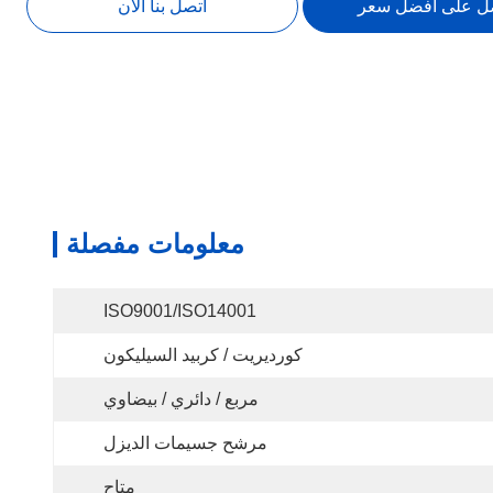
ل على أفضل سعر
اتصل بنا الآن
معلومات مفصلة
ISO9001/ISO14001
كورديريت / كربيد السيليكون
مربع / دائري / بيضاوي
مرشح جسيمات الديزل
متاح