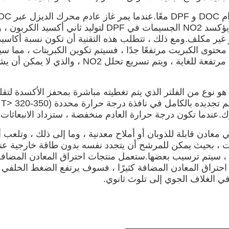
توى الكبريت مرتفعًا جدًا ، فسيتم تكوين الكبريتات ، مما س
2) تجديد مرشح تجديد الاحتراق الحفاز (CDPF) CDPF هو نوع من الفلتر الذي يتم تغطيته مب
ي
.عندما تكون درجة حرارة العادم منخفضة ، ستزداد الانبعاثات.
عادن قابلة للذوبان أو أملاح معدنية ، وما إلى ذلك ، وتلعب أكا
 ، بحيث يمكن للمرشح أن يتجدد نفسه بدون طاقة خارجية عند
لعادم ، سيتم ترسيب بعضها.ستعمل منتجات احتراق المعادن ال
تراق المعادن المضافة كثيرًا ، فسوف يرتفع الضغط الخلفي ،
 في الغلاف الجوي إلى تلوث ثانوي.