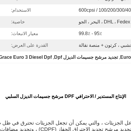
100/200/300/400 / 600cp
الاستخدام:
و
خاصية:
95٪ - 99.8٪
معيار الانبعاث:
بي ، كرتون + منصة نقالة
القدرة على العرض:
, 
تجديد مرشح جسيمات الديزل Dpf
, 
Grace Euro 3 Diesel Dpf
الإنتاج المستدير / الاحترافي DPF مرشح جسيمات الديزل السلبي
 تفاعل الجزيئات ، والتي يمكن أن تجعل الجزيئات تحترق في ظ
لاحتراق الحفاز (CDPF) ، وتجديد مضافات الوقود.