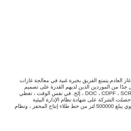
اع مختلفة من معالجة غاز العادم.يتمتع الفريق بخبرة غنية في معالجة غازات
 جدًا من الموردين الذين لديهم القدرة على تصميم
العملية برمتها من المحفز إلى الحل الشامل.في الوقت الحاضر ، تغطي المنتجات جميع أنواع محفزات العادم ، DOC ، CDPF ، SCR ، ASC ، إلخ. في نفس الوقت ، تغطي
، حصلت الشركة على شهادة نظام الإدارة البيئية
ISO14001 ، وشهادة الجودة الدولية ISO9001 ، والتصنيف الائتماني للمؤسسات AAA وشهادات أخرى ، ولديها إنتاج سنوي يبلغ 500000 لتر من خط طلاء إنتاج المحفز ، ونظام