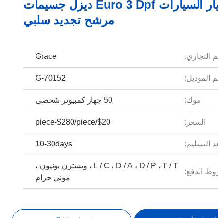
قطع غيار السيارات Euro 3 Dpf ديزل جسيمات
مرشح تجديد سلبي
م التجاري:
Grace
 الموديل:
G-70152
موك:
50 جهاز كمبيوتر شخصى
السعر:
$20/piece-$280/piece
 التسليم:
10-30days
L / C ، D / A ، D / P ، T / T ، ويسترن يونيون ،
ط الدفع:
موني جرام