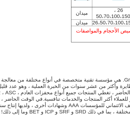
26 ،
ميدان
50،70،100،15
26،50،70،100،1
ميدان
لـ DPF.يمكننا أيضًا تخصيص الأحجام والمواصفات
Grace Environmental Protection Technology Co.، Ltd. هي مؤسسة تقنية متخصصة في أنو
طايرة وأكثر من عشر سنوات من الخبرة العملية ، وهو عدد قليل
وفر للعملاء أكثر المنتجات والخدمات تنافسية.في الوقت الحاضر 
 SRF و ICP و BET وما إلى ذلك!