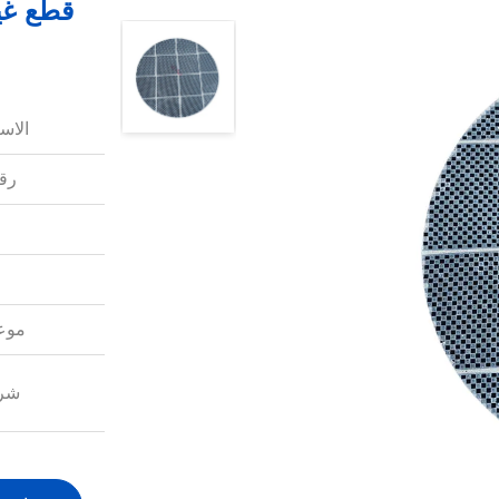
الاس
رقم
موعد
شرو