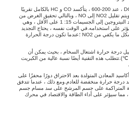
(1) التجديد بواسطة NO2 في هذه الطريقة ، يتم استخدام DOC و DPF معًا.عندما يمر غاز عادم محرك الديزل عبر DOC ، عند 200-600 ، يتأكسد CO و HC بالكامل تقريبًا
في CO2 و H2O في البداية ، ويتحول NO إلى NO2.ثم يؤكسد NO2 الجسيمات في DPF لتوليد ثاني أكسيد الكربون ، ويتم تقليل NO2 إلى NO ، وبالتالي تحقيق الغرض من
التجديد.يستهلك التجديد باستخدام NO2 مساحة أقل وهو غير مكلف.ومع ذلك ، تتطلب هذه التقنية أن تكون نسبة أكاسيد النيتروجين إلى الجسيمات 15: 1 على الأقل ، وهي
يؤثر على استخدامه.في الوقت نفسه ، يحتاج التجديد
السلبي إلى درجة حرارة مناسبة للعادم ، ودرجة الحرارة مرتفعة للغاية ، ويتم تسريع تحلل NO2 ، والذي لا يمكن أن يشكل ما يكفي من NO2 ؛عندما تكون درجة الحرارة
اشرة بمحفز الأكسدة لتقليل درجة حرارة اشتعال السخام ، بحيث يمكن أن
حترق عند درجة حرارة العادم العادية لمحرك الديزل ويتم تجديده بالكامل في نافذة درجة حرارة محددة (T> 320-350 ℃).تتطلب هذه التقنية أيضًا نسبة عالية من الكبريت
سيد المعادن المتولدة بعد الاحتراق دورًا محفزًا على
 درجة حرارة منخفضة للعادم.ومع ذلك ، عندما تتدفق
مضافة المتراكمة على جسم المرشح على سد مسام جسم
 مما سيؤثر على أداء الطاقة والاقتصاد في محرك