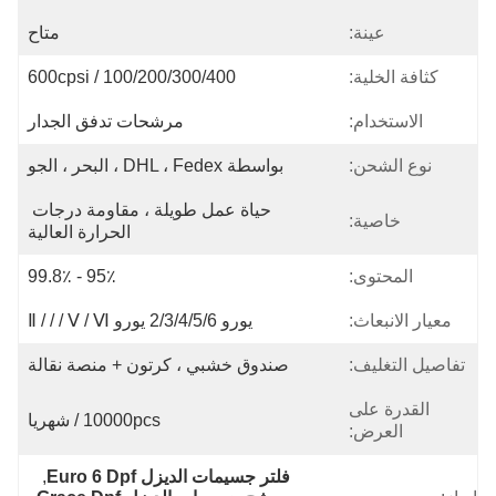
عينة:
متاح
كثافة الخلية:
100/200/300/400 / 600cpsi
الاستخدام:
مرشحات تدفق الجدار
نوع الشحن:
بواسطة DHL ، Fedex ، البحر ، الجو
حياة عمل طويلة ، مقاومة درجات 
خاصية:
الحرارة العالية
المحتوى:
95٪ - 99.8٪
معيار الانبعاث:
يورو 2/3/4/5/6 يورو Ⅱ / / / Ⅴ / Ⅵ
تفاصيل التغليف:
صندوق خشبي ، كرتون + منصة نقالة
القدرة على
10000pcs / شهريا
العرض:
فلتر جسيمات الديزل Euro 6 Dpf
, 