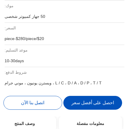
موك:
50 جهاز كمبيوتر شخصى
السعر:
$20/piece-$280/piece
موعد التسليم:
10-30days
شروط الدفع:
L / C ، D / A ، D / P ، T / T ، ويسترن يونيون ، موني جرام
احصل على أفضل سعر
اتصل بنا الآن
معلومات مفصلة
وصف المنتج