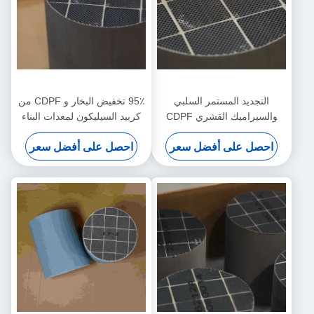
التجديد المستمر السلبي
95٪ تخفيض البخار و CDPF من
والسيراميك القشري CDPF
كربيد السيليكون لمعدات البناء
300cpsi لمكافحة الدخان الأسود
غير الطرقية
احصل على أفضل سعر
احصل على أفضل سعر