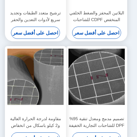
البلاتين المحفز والضغط الخلفي
ترشيح متعدد الطبقات وتجديد
المنخفض CDPF للشاحنات
سريع لأدوات التعدين والحفر
الثقيلة Euro VI
احصل على أفضل سعر
احصل على أفضل سعر
تصميم مدمج ومعدل تنقية 95%
مقاومة لدرجة الحرارة العالية
DPF للشاحنات التجارية الخفيفة
و2 كيلو باسكال من انخفاض
DPF لمحركات الديزل عالية