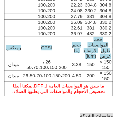
100،200
22.23
304.8
304.8
100،200
24.08
330.2
304.8
100،200
27.79
381
304.8
100،200
26.09
304.8
330.2
100،200
32.61
381
330.2
100،200
36.97
432
330.2
حجم
المواصفات
حجم
CPSI
رميكس
(L)
طول
الارتفاع
عرض
(ium)
26 ،
150 ×
150
3.38
ميدان
50،70،100،150،200
150
150 ×
200
4.50
26،50،70،100،150،200
ميدان
150
ما سبق هو المواصفات العامة لـ DPF.يمكننا أيضًا
تخصيص الأحجام والمواصفات التي يطلبها العملاء.
معلومات الشركة