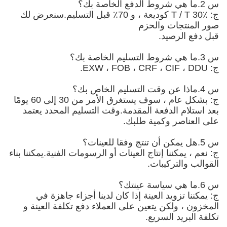
س 2.ما هي شروط الدفع الخاصة بك؟
ج: T / T 30٪ كوديعة ، و 70٪ قبل التسليم.سنعرض لك
صور المنتجات والحزم
قبل دفع الرصيد.
س 3.ما هي شروط التسليم الخاصة بك؟
ج: EXW ، FOB ، CRF ، CIF ، DDU.
س 4.ماذا عن وقت التسليم الخاص بك؟
ج: بشكل عام ، سوف يستغرق الأمر من 30 إلى 60 يومًا
بعد استلام الدفعة المقدمة.وقت التسليم المحدد يعتمد
على العناصر وكمية طلبك.
س 5.هل يمكن أن تنتج وفقا للعينات؟
ج: نعم ، يمكننا إنتاج العينات أو الرسومات الفنية.يمكننا بناء
القوالب والتركيبات.
س 6.ما هي سياسة عينتك؟
ج: يمكننا تزويد العينة إذا كان لدينا أجزاء جاهزة في
المخزون ، ولكن يتعين على العملاء دفع تكلفة العينة و
تكلفة البريد السريع.