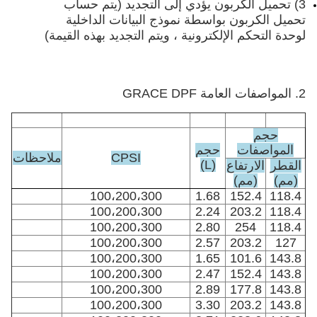
3) تحميل الكربون يؤدي إلى التجديد (يتم حساب
تحميل الكربون بواسطة نموذج البيانات الداخلية
لوحدة التحكم الإلكترونية ، ويتم التجديد بهذه القيمة)
2. المواصفات العامة GRACE DPF
حجم
المواصفات
حجم
CPSI
ملاحظات
(L)
القطر
الارتفاع
(مم)
(مم)
100،200،300
1.68
152.4
118.4
100،200،300
2.24
203.2
118.4
100،200،300
2.80
254
118.4
100،200،300
2.57
203.2
127
100،200،300
1.65
101.6
143.8
100،200،300
2.47
152.4
143.8
100،200،300
2.89
177.8
143.8
100،200،300
3.30
203.2
143.8