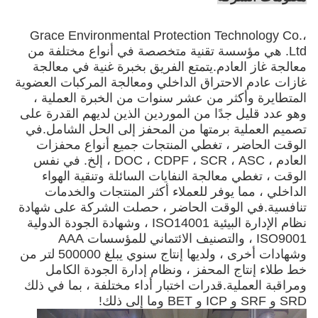
Grace Environmental Protection Technology Co.،
Ltd. هي مؤسسة تقنية متخصصة في أنواع مختلفة من
معالجة غاز العادم.يتمتع الفريق بخبرة غنية في معالجة
غازات عادم الاحتراق الداخلي ومعالجة المركبات العضوية
المتطايرة وأكثر من عشر سنوات من الخبرة العملية ،
وهو عدد قليل جدًا من الموردين الذين لديهم القدرة على
تصميم العملية برمتها من المحفز إلى الحل الشامل.في
الوقت الحاضر ، تغطي المنتجات جميع أنواع محفزات
العادم ، DOC ، CDPF ، SCR ، ASC ، إلخ. في نفس
الوقت ، تغطي معالجة النفايات السائلة وتنقية الهواء
الداخلي ، مما يوفر للعملاء أكثر المنتجات والخدمات
تنافسية.في الوقت الحاضر ، حصلت الشركة على شهادة
نظام الإدارة البيئية ISO14001 ، وشهادة الجودة الدولية
ISO9001 ، والتصنيف الائتماني للمؤسسات AAA
وشهادات أخرى ، ولديها إنتاج سنوي يبلغ 500000 لتر من
خط طلاء إنتاج المحفز ، ونظام إدارة الجودة الكامل
ومراقبة العملية.قدرات اختبار أداء مختلفة ، بما في ذلك
SRD و SRF و ICP و BET وما إلى ذلك!