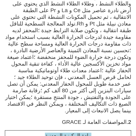
والطلاء النشط ، وطلاء الطلاء النشط الذي يحتوي على
أرض نادرة عناصر مثل Ce و La و Pr على الطبقة
الانتقالية ، ثم تحميل المكونات النشطة التي تحتوي على
معادن نبيلة مثل Pt و Rh.تولد المعالجة السطحية للناقل
طبقة انتقالية ، وتكون صلابة الترابط جيدة ؛المحفز لديه
مقاومة جيدة لدرجات الحرارة العالية بسبب استخدام مواد
ذات مقاومة درجات الحرارة العالية ومساحة سطح عالية
؛تحسين نسبة المعادن الثمينة والعناصر الأرضية النادرة ،
وتكون درجة حرارة الضوء للمحفز منخفضة ؛اعتماد صيغة
مواد تخزين الأكسجين عالية الأداء ، كفاءة تنقية المحول
الحفاز عالية ؛اعتماد معدات طلاء أوتوماتيكية مناسبة
لحامل قرص العسل المعدني ، فإن توحيد الطلاء جيد ؛
عمر خدمة طويل للمحول الحفاز المعدني: يمكن أن تصل
سيارات البنزين إلى أكثر من 80 ألف كم ؛رقابة صارمة
على الجودة والتفتيش ، جودة المنتج مستقرة ؛يمكن اختيار
الصيغ ذات التكاليف المختلفة ، ويمكن النظر في الاقتصاد
بينما يصل الانبعاث إلى المعيار.
2.
المواصفات العامة لـ GRACE
مادة الركيزة المعدنية