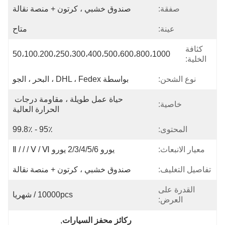
صفقة:
صندوق خشبي ، كرتون + منصة نقالة
عينة:
متاح
كثافة
50،100.200،250،300،400،500،600،800،1000
الخلية:
نوع الشحن:
بواسطة DHL ، Fedex ، البحر ، الجو
حياة عمل طويلة ، مقاومة درجات 
خاصية:
الحرارة العالية
المحتوى:
95٪ - 99.8٪
معيار الانبعاث:
يورو 2/3/4/5/6 يورو Ⅱ / / / Ⅴ / Ⅵ
تفاصيل التغليف:
صندوق خشبي ، كرتون + منصة نقالة
القدرة على
10000pcs / شهريا
العرض:
ركائز محفز السيارات
, 