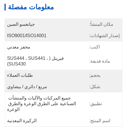
معلومات مفصلة
مكان المنشأ:
جيانغسو الصين
إصدار الشهادات:
ISO9001/ISO14001
اكتب:
محفز معدني
فيريتل (SUS444 ، SUS441 ، 
مادة قذيفة:
SUS430)
بحجم:
طلبات العملاء
شكل:
مربع / دائري / بيضاوي
جميع المركبات والآليات والمنشآت 
تطبيق:
الصناعية على الطرق الوعرة والطرق 
الوعرة
اسم المنتج:
الركيزة المعدنية