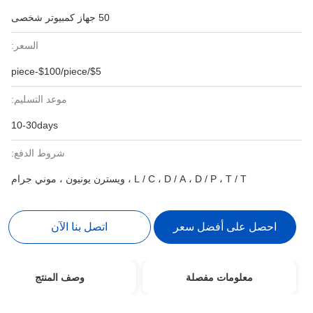
50 جهاز كمبيوتر شخصى
السعر:
$5/piece-$100/piece
موعد التسليم:
10-30days
شروط الدفع:
L / C ، D / A ، D / P ، T / T ، ويسترن يونيون ، موني جرام
احصل على أفضل سعر
اتصل بنا الآن
معلومات مفصلة
وصف المنتج