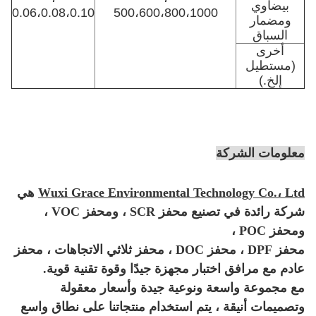
بيضاوي
0.06،0.08،0.10
500،600،800،1000
ومضمار
السباق
أخرى
(مستطيل
إلخ.)
معلومات الشركة
Wuxi Grace Environmental Technology Co.، Ltd
هي
شركة رائدة في تصنيع محفز SCR ، ومحفز VOC ،
ومحفز POC ،
محفز DPF ، محفز DOC ، محفز ثلاثي الاتجاهات ، محفز
عادم مع مرافق اختبار مجهزة جيدًا وقوة تقنية قوية.
مع مجموعة واسعة ونوعية جيدة وأسعار معقولة
وتصميمات أنيقة ، يتم استخدام منتجاتنا على نطاق واسع