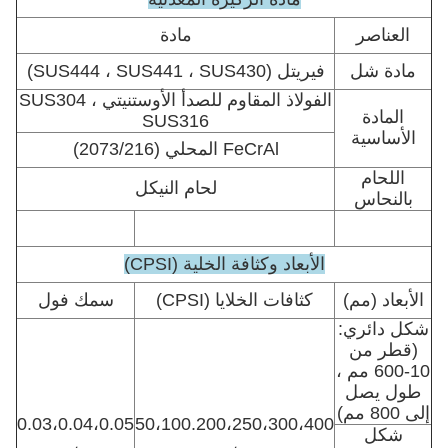
العناصر
مادة
مادة شل
فيريتل (SUS444 ، SUS441 ، SUS430)
الفولاذ المقاوم للصدأ الأوستنيتي SUS304 ،
المادة
SUS316
الأساسية
FeCrAl المحلي (2073/216)
اللحام
لحام النيكل
بالنحاس
الأبعاد وكثافة الخلية (CPSI)
الأبعاد (مم)
كثافات الخلايا (CPSI)
سمك فول
شكل دائري:
(قطر من
10-600 مم ،
طول يصل
إلى 800 مم)
0.03،0.04،0.05
50،100.200،250،300،400
شكل
،
،