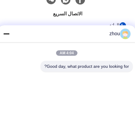
الاتصال السريع
الهاتف
zhou
86-133-8223-4953
بريد إلكتروني
4:04 AM
sales@graceet.com
عنوان
Good day, what product are you looking for?
No.333 Jincheng East Road، Xinwu District، Wuxi City،
Jiangsu Province، China
سياسة الخصوصية
|
خريطة الموقع
الصين جودة جيدة محفز DPF المورد. حقوق الطبع والنشر © 2021-2026
Wuxi Grace Environmental Technology CO,.LTD . كل الحقوق
محفوظة.