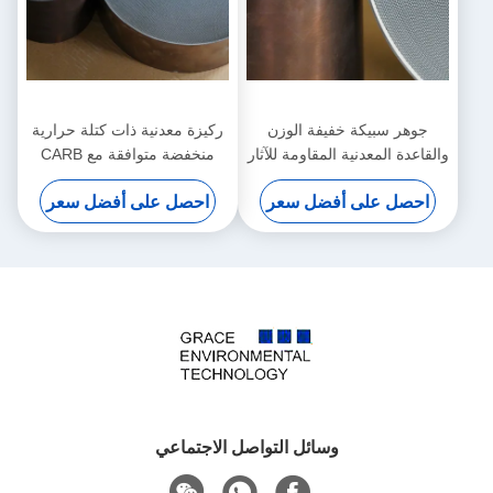
جوهر سبيكة خفيفة الوزن
ركيزة معدنية ذات كتلة حرارية
والقاعدة المعدنية المقاومة للآثار
منخفضة متوافقة مع CARB
الفيزيائية مع ضغط مضاد
لمركبات الضبط الصديقة للبيئة
احصل على أفضل سعر
احصل على أفضل سعر
منخفض للغاية للسيطرة على
الانبعاثات
وسائل التواصل الاجتماعي