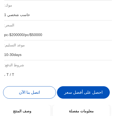
موك:
حاسب شخصي 1
السعر:
$50000/pc-$200000/pc
موعد التسليم:
10-30days
شروط الدفع:
T / T ،
احصل على أفضل سعر
اتصل بنا الآن
معلومات مفصلة
وصف المنتج