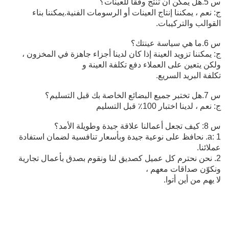
س 5.هل يمكن أن تنتج وفقا للعينات؟
ج: نعم ، يمكننا إنتاج العينات أو الرسومات الفنية.يمكننا بناء
القوالب والتركيبات.
س 6.ما هي سياسة عينتك؟
ج: يمكننا تزويد العينة إذا كان لدينا أجزاء جاهزة في المخزون ،
ولكن يتعين على العملاء دفع تكلفة العينة و
تكلفة البريد السريع.
س 7.هل تختبر جميع البضائع الخاصة بك قبل التسليم؟
ج: نعم ، لدينا اختبار 100٪ قبل التسليم
س 8: كيف تجعل أعمالنا علاقة جيدة وطويلة الأمد؟
a: 1. نحافظ على نوعية جيدة وبأسعار تنافسية لضمان استفادة
عملائنا.
2. نحن نحترم كل عميل كصديق لنا ونقوم بصدق بأعمال تجارية
ونكوّن صداقات معهم ،
لا يهم من أين أتوا.