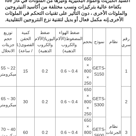
أكسيد الكبريت والمواد البكتيرية وغيرها من الملوثات في غاز fue
بكفاءة عالية بتركيزات ونسب مختلفة من أكاسيد النيتروجين
والملوثات الأخرى ، دون التأثير على تقنيات التحكم في الملوثات
الأخرى.إنه مكمل فعال أو بديل لتقنية نزع النتروجين التقليدية.
ضغط الهواء
ضغط
كمية
توزيع
رقم
المضغوط
(
الآلام
اليوريا
(
الآلام
الحقن
حجم
نظام
نموذج
بحجم
سري
والكروب
والكروب
القصوى
(
L
جزيئات
الذهنية
)
الذهنية
)
/ ساعة)
الانحلال
650
×
22 ~ 55
GETS-
15
0.2
0.4 ~ 0.6
800
1
S150
ميكرومتر
×
250
650
×
30 ~ 65
GETS-
30
0.2
0.4 ~ 0.6
800
2
S300
ميكرومتر
×
250
650
نظام
×
40 ~ 70
GETS-
3
الجرعات
800
0.4 ~ 0.6
0.2
60
S600
ميكرومتر