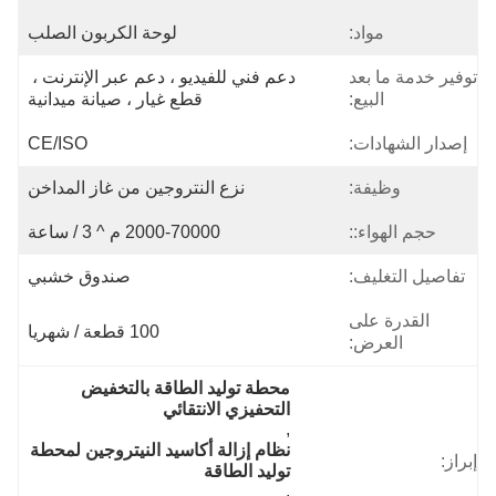
مواد:
لوحة الكربون الصلب
توفير خدمة ما بعد
دعم فني للفيديو ، دعم عبر الإنترنت ، 
البيع:
قطع غيار ، صيانة ميدانية
إصدار الشهادات:
CE/ISO
وظيفة:
نزع النتروجين من غاز المداخن
حجم الهواء::
2000-70000 م ^ 3 / ساعة
تفاصيل التغليف:
صندوق خشبي
القدرة على
100 قطعة / شهريا
العرض:
محطة توليد الطاقة بالتخفيض 
التحفيزي الانتقائي
, 
نظام إزالة أكاسيد النيتروجين لمحطة 
إبراز:
توليد الطاقة
, 