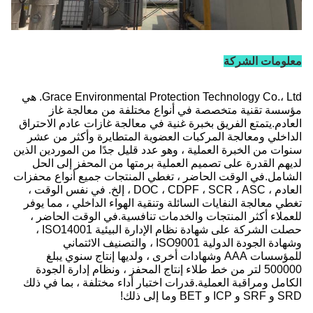
معلومات الشركة
Grace Environmental Protection Technology Co.، Ltd. هي
مؤسسة تقنية متخصصة في أنواع مختلفة من معالجة غاز
العادم.يتمتع الفريق بخبرة غنية في معالجة غازات عادم الاحتراق
الداخلي ومعالجة المركبات العضوية المتطايرة وأكثر من عشر
سنوات من الخبرة العملية ، وهو عدد قليل جدًا من الموردين الذين
لديهم القدرة على تصميم العملية برمتها من المحفز إلى الحل
الشامل.في الوقت الحاضر ، تغطي المنتجات جميع أنواع محفزات
العادم ، DOC ، CDPF ، SCR ، ASC ، إلخ. في نفس الوقت ،
تغطي معالجة النفايات السائلة وتنقية الهواء الداخلي ، مما يوفر
للعملاء أكثر المنتجات والخدمات تنافسية.في الوقت الحاضر ،
حصلت الشركة على شهادة نظام الإدارة البيئية ISO14001 ،
وشهادة الجودة الدولية ISO9001 ، والتصنيف الائتماني
للمؤسسات AAA وشهادات أخرى ، ولديها إنتاج سنوي يبلغ
500000 لتر من خط طلاء إنتاج المحفز ، ونظام إدارة الجودة
الكامل ومراقبة العملية.قدرات اختبار أداء مختلفة ، بما في ذلك
SRD و SRF و ICP و BET وما إلى ذلك!