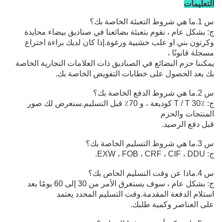
التعليمات
س 1.ما هي شروط التعبئة الخاصة بك؟
ج: بشكل عام ، نقوم بتعبئة بضائعنا في صناديق بيضاء محايدة
وكرتون بني
او علب خشبية ورغوة
.إذا كان لديك براءة اختراع
مسجلة قانونًا ،
يمكننا حزم البضائع في الصناديق ذات العلامات التجارية الخاصة
بك بعد الحصول على خطابات التفويض الخاصة بك.
س 2.ما هي شروط الدفع الخاصة بك؟
ج: T / T 30٪ كوديعة ، و 70٪ قبل التسليم.سنعرض لك صور
المنتجات والحزم
قبل دفع الرصيد.
س 3.ما هي شروط التسليم الخاصة بك؟
ج: EXW ، FOB ، CRF ، CIF ، DDU.
س 4.ماذا عن وقت التسليم الخاص بك؟
ج: بشكل عام ، سوف يستغرق الأمر من 30 إلى 60 يومًا بعد
استلام الدفعة المقدمة.وقت التسليم المحدد يعتمد
على العناصر وكمية طلبك.