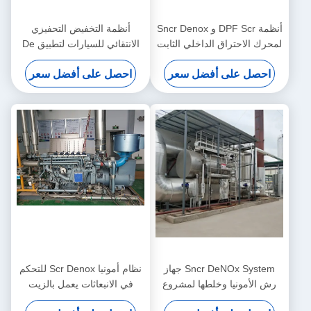
أنظمة DPF Scr و Sncr Denox
أنظمة التخفيض التحفيزي
لمحرك الاحتراق الداخلي الثابت
الانتقائي للسيارات لتطبيق De
Nox
CHP CCHP
احصل على أفضل سعر
احصل على أفضل سعر
Sncr DeNOx System جهاز
نظام أمونيا Scr Denox للتحكم
رش الأمونيا وخلطها لمشروع
في الانبعاثات يعمل بالزيت
نزع النيتروجين SCR
يعمل بالغاز