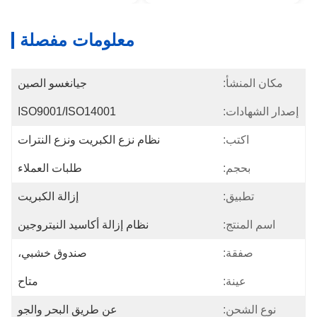
معلومات مفصلة
مكان المنشأ:
جيانغسو الصين
إصدار الشهادات:
ISO9001/ISO14001
اكتب:
نظام نزع الكبريت ونزع النترات
بحجم:
طلبات العملاء
تطبيق:
إزالة الكبريت
اسم المنتج:
نظام إزالة أكاسيد النيتروجين
صفقة:
صندوق خشبي،
عينة:
متاح
نوع الشحن:
عن طريق البحر والجو