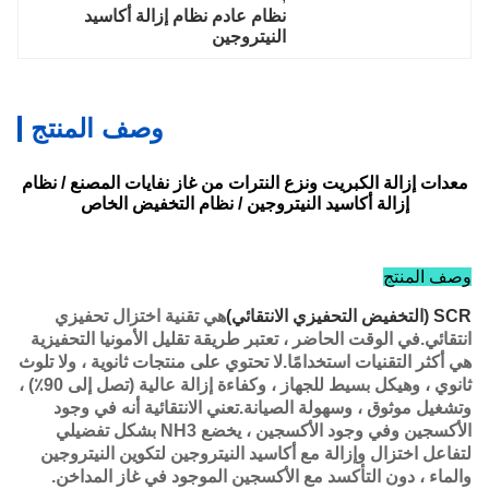
نظام عادم نظام إزالة أكاسيد 
النيتروجين
وصف المنتج
معدات إزالة الكبريت ونزع النترات من غاز نفايات المصنع / نظام
إزالة أكاسيد النيتروجين / نظام التخفيض الخاص
وصف المنتج
SCR (التخفيض التحفيزي الانتقائي)
هي تقنية اختزال تحفيزي
انتقائي.في الوقت الحاضر ، تعتبر طريقة تقليل الأمونيا التحفيزية
هي أكثر التقنيات استخدامًا.لا تحتوي على منتجات ثانوية ، ولا تلوث
ثانوي ، وهيكل بسيط للجهاز ، وكفاءة إزالة عالية (تصل إلى 90٪) ،
وتشغيل موثوق ، وسهولة الصيانة.تعني الانتقائية أنه في وجود
الأكسجين وفي وجود الأكسجين ، يخضع NH3 بشكل تفضيلي
لتفاعل اختزال وإزالة مع أكاسيد النيتروجين لتكوين النيتروجين
والماء ، دون التأكسد مع الأكسجين الموجود في غاز المداخن.