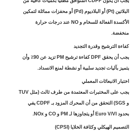
يجب أن يكون CDPF المتوافق مطليًا بكميات كافية من
البلاتين (Pt) أو البلاديوم (Pd) أو محفزات مماثلة لتمكين
الأكسدة الفعالة للسخام و NO عند درجات حرارة
منخفضة.
كفاءة الترشيح وقدرة التجديد
يجب أن يحقق DPF كفاءة ترشيح PM تزيد عن 90٪ وأن
يتميز بآليات تجديد سلبية أو نشطة لمنع الانسداد.
اختبار الانبعاثات المعملي
يجب على المختبرات المعتمدة من طرف ثالث (مثل TUV
و SGS) التحقق من أن المحرك المزود بـ CDPF يفي
بحدود Euro V/VI أو يتجاوزها لـ PM و CO و NOx.
التصميم الهيكلي وكثافة الخلايا (CPSI)