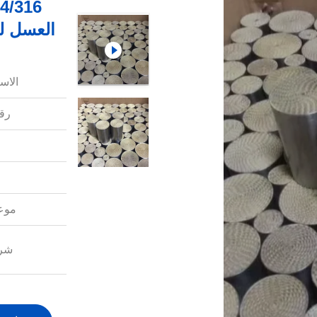
العسل للس
الاس
رقم
موعد
شرو