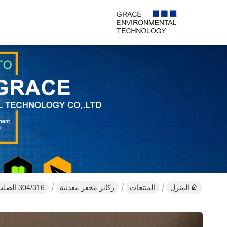
المنزل
المنتجات
ركائز محفز معدنية
304/316 الصلب المقاوم للصدأ المعدن الركيزة العسل للسيارات المحولات المحفزة (600 CPSI)