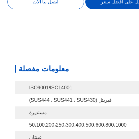
ل على أفضل سعر
اتصل بنا الآن
معلومات مفصلة
ISO9001/ISO14001
فيريتل (SUS444 ، SUS441 ، SUS430)
مستديرة
50،100.200،250،300،400،500،600،800،1000
عينتان