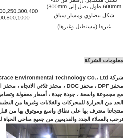
شكل مستدير: ((قطر من 10-
600mm،طول يصل إلى 800mm)
00,250,300,400,
شكل بيضاوي ومسار سباق
00,800,1000
غيرها (مستطيل وغيرها)
معلومات الشركة
شركة Wuxi Grace Environmental Technology Co.، Ltd
محفز DPF ، محفز DOC ، محفز ثلاثي الاتجاه ، محفز العادم مع مرافق اختبار مجهزة جيدا وقوة تقنية قوية.
مع مجموعة واسعة ، جودة جيدة ، أسعار معقولة وتصاميم
الحد من الحرارة للمحركات والغلايات وغيرها من التطبيق
منتجاتنا معترف بها على نطاق واسع وموثوق بها من قبل ا
نرحب بالعملاء الجدد والقديمين من جميع مناحي الحياة ل