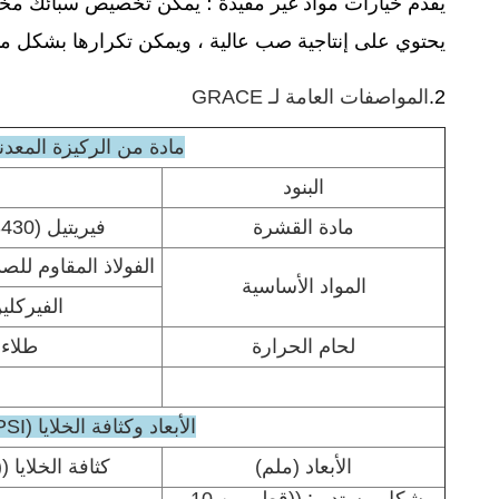
يقدم خيارات مواد غير مقيدة ؛ يمكن تخصيص سبائك مختلفة
يحتوي على إنتاجية صب عالية ، ويمكن تكرارها بشكل ممت
2.
المواصفات العامة لـ GRACE
مادة من الركيزة المعدن
البنود
مادة القشرة
فيريتيل (SUS444، SUS441، SUS430)
الفولاذ المقاوم للصدأ السو
المواد الأساسية
الفيركلين ال
لحام الحرارة
طلاء
الأبعاد وكثافة الخلايا (CPSI)
الأبعاد (ملم)
كثافة الخلايا ((CPSI)