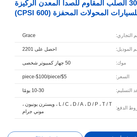
304/316 الصلب المقاوم للصدأ المعدن الركيزة
يارات المحولات المحفزة (600 CPSI)
م التجاري:
Grace
 الموديل:
احصل على 2201
موك:
50 جهاز كمبيوتر شخصى
السعر:
$5/piece-$100/piece
 التسليم:
10-30 يومًا
L / C ، D / A ، D / P ، T / T ، ويسترن يونيون ،
ط الدفع:
موني جرام