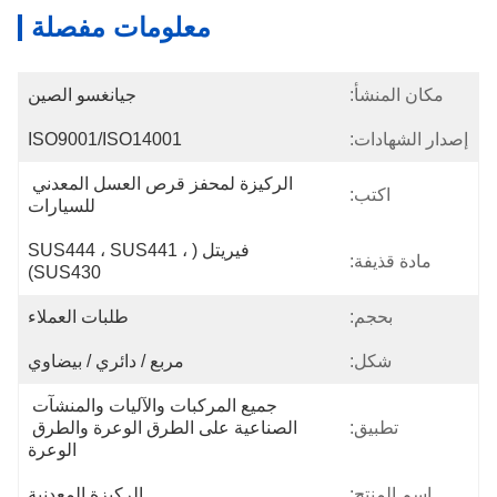
معلومات مفصلة
مكان المنشأ:
جيانغسو الصين
إصدار الشهادات:
ISO9001/ISO14001
الركيزة لمحفز قرص العسل المعدني 
اكتب:
للسيارات
فيريتل (SUS444 ، SUS441 ، 
مادة قذيفة:
SUS430)
بحجم:
طلبات العملاء
شكل:
مربع / دائري / بيضاوي
جميع المركبات والآليات والمنشآت 
تطبيق:
الصناعية على الطرق الوعرة والطرق 
الوعرة
اسم المنتج:
الركيزة المعدنية