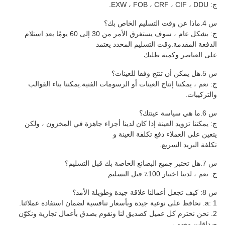
ج: EXW ، FOB ، CRF ، CIF ، DDU.
س 4.ماذا عن وقت التسليم الخاص بك؟
ج: بشكل عام ، سوف يستغرق الأمر من 30 إلى 60 يومًا بعد استلام
الدفعة المقدمة.وقت التسليم المحدد يعتمد
على العناصر وكمية طلبك.
س 5.هل يمكن أن تنتج وفقا للعينات؟
ج: نعم ، يمكننا إنتاج العينات أو الرسومات الفنية.يمكننا بناء القوالب
والتركيبات.
س 6.ما هي سياسة عينتك؟
ج: يمكننا تزويد العينة إذا كان لدينا أجزاء جاهزة في المخزون ، ولكن
يتعين على العملاء دفع تكلفة العينة و
تكلفة البريد السريع.
س 7.هل تختبر جميع البضائع الخاصة بك قبل التسليم؟
ج: نعم ، لدينا اختبار 100٪ قبل التسليم
س 8: كيف تجعل أعمالنا علاقة جيدة وطويلة الأمد؟
a: 1. نحافظ على نوعية جيدة وبأسعار تنافسية لضمان استفادة عملائنا.
2. نحن نحترم كل عميل كصديق لنا ونقوم بصدق بأعمال تجارية ونكوّن
صداقات معهم ،