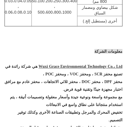
0.03،0.04،0.05
50،100.200،250،300،400
800 مم)
،
،
شكل بيضاوي ومضمار
0.06،0.08،0.10
500،600،800،1000
السباق
أخرى (مستطيل إلخ.)
معلومات الشركة
Wuxi Grace Environmental Technology Co.، Ltd
هي شركة رائدة في
تصنيع محفز SCR ، ومحفز VOC ، ومحفز POC ،
محفز DPF ، محفز DOC ، محفز ثلاثي الاتجاهات ، محفز عادم مع مرافق
اختبار مجهزة جيدًا وتقنية قوية
فرض.
مع مجموعة واسعة ونوعية جيدة وأسعار معقولة وتصميمات أنيقة ، يتم
استخدام منتجاتنا على نطاق واسع في الانبعاثات
تخفيض المحرك والمرجل وتطبيقات الصناعة الأخرى وكذلك توفير
التصميم.