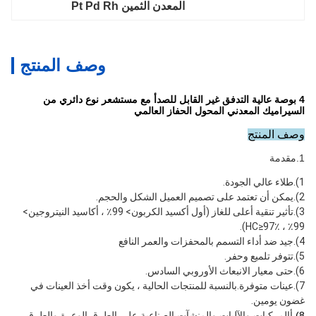
المعدن الثمين Pt Pd Rh
وصف المنتج
4 بوصة عالية التدفق غير القابل للصدأ مع مستشعر نوع دائري من
السيراميك المعدني المحول الحفاز العالمي
وصف المنتج
1.
مقدمة
1).طلاء عالي الجودة.
2).يمكن أن تعتمد على تصميم العميل الشكل والحجم.
3).تأثير تنقية أعلى للغاز (أول أكسيد الكربون> 99٪ ، أكاسيد النيتروجين> 
99٪ ، HC≥97٪).
4).جيد ضد أداء التسمم بالمحفزات والعمر النافع
5).تتوفر تلميع وحفر.
6).حتى معيار الانبعاث الأوروبي السادس.
7).عينات متوفرة.بالنسبة للمنتجات الحالية ، يكون وقت أخذ العينات في 
غضون يومين.
8).
أ
المركبات والآليات والمنشآت الصناعية على الطرق الوعرة والطرق