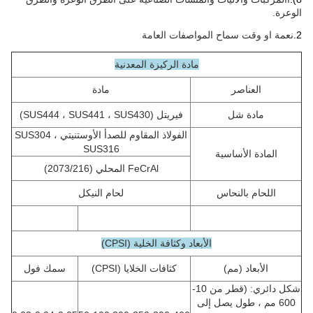
الوعرة.
2
.
نعمة او وقت سماح
المواصفات العامة
مادة الركيزة المعدنية
العناصر
مادة
مادة شل
فيريتل (SUS444 ، SUS441 ، SUS430)
الفولاذ المقاوم للصدأ الأوستنيتي SUS304 ،
SUS316
المادة الأساسية
FeCrAl المحلي (2073/216)
اللحام بالنحاس
لحام النيكل
الأبعاد وكثافة الخلية (CPSI)
الأبعاد (مم)
كثافات الخلايا (CPSI)
سمك فول
شكل دائري: (قطر من 10-
600 مم ، طول يصل إلى