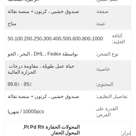
صفقة:
صندوق خشبي ، كرتون + منصة نقالة
عينة:
متاح
كثافة
50،100.200،250،300،400،500،600،800،1000
الخلية:
نوع الشحن:
بواسطة DHL ، Fedex ، البحر ، الجو
حياة عمل طويلة ، مقاومة درجات 
خاصية:
الحرارة العالية
المحتوى:
95٪ - 99.8٪
تفاصيل التغليف:
صندوق خشبي ، كرتون + منصة نقالة
القدرة على
10000pcs / شهريا
العرض:
المحولات الحفازة Pt Pd Rh
, 
إبراز:
المحول الحفاز
, 