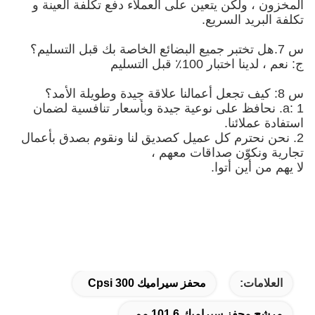
المخزون ، ولكن يتعين على العملاء دفع تكلفة العينة و
تكلفة البريد السريع.
س 7.هل تختبر جميع البضائع الخاصة بك قبل التسليم؟
ج: نعم ، لدينا اختبار 100٪ قبل التسليم
س 8: كيف تجعل أعمالنا علاقة جيدة وطويلة الأمد؟
a: 1. نحافظ على نوعية جيدة وبأسعار تنافسية لضمان
استفادة عملائنا.
2. نحن نحترم كل عميل كصديق لنا ونقوم بصدق بأعمال
تجارية ونكوّن صداقات معهم ،
لا يهم من أين أتوا.
العلامات:
محفز سيراميك 300 Cpsi
مرشح محفز سيراميك 101.6 مم