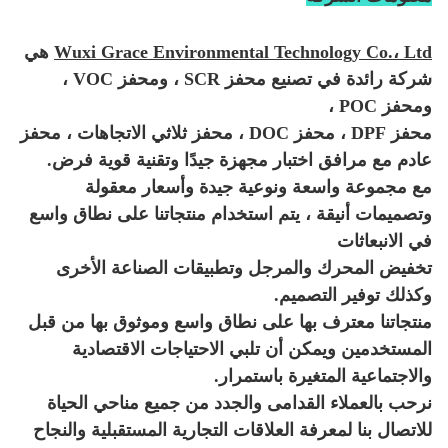
Wuxi Grace Environmental Technology Co.، Ltd
هي
شركة رائدة في تصنيع محفز SCR ، ومحفز VOC ،
ومحفز POC ،
محفز DPF ، محفز DOC ، محفز ثلاثي الاتجاهات ، محفز
عادم مع مرافق اختبار مجهزة جيدًا وتقنية قوية
فرض.
مع مجموعة واسعة ونوعية جيدة وأسعار معقولة
وتصميمات أنيقة ، يتم استخدام منتجاتنا على نطاق واسع
في الانبعاثات
تخفيض المحرك والمرجل وتطبيقات الصناعة الأخرى
وكذلك توفير التصميم.
منتجاتنا معترف بها على نطاق واسع وموثوق بها من قبل
المستخدمين ويمكن أن تلبي الاحتياجات الاقتصادية
والاجتماعية المتغيرة باستمرار.
نرحب بالعملاء القدامى والجدد من جميع مناحي الحياة
للاتصال بنا لمعرفة العلاقات التجارية المستقبلية والنجاح