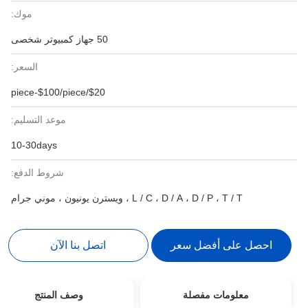
موك:
50 جهاز كمبيوتر شخصى
السعر:
$20/piece-$100/piece
موعد التسليم:
10-30days
شروط الدفع:
L / C ، D / A ، D / P ، T / T ، ويسترن يونيون ، موني جرام
احصل على أفضل سعر
اتصل بنا الآن
معلومات مفصلة
وصف المنتج