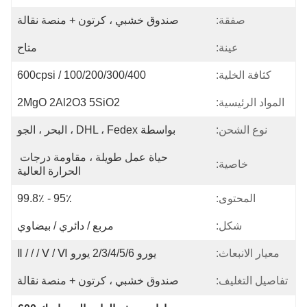
صفقة:
صندوق خشبي ، كرتون + منصة نقالة
عينة:
متاح
كثافة الخلية:
100/200/300/400 / 600cpsi
المواد الرئيسية:
2MgO 2Al2O3 5SiO2
نوع الشحن:
بواسطة DHL ، Fedex ، البحر ، الجو
حياة عمل طويلة ، مقاومة درجات 
خاصية:
الحرارة العالية
المحتوى:
95٪ - 99.8٪
شكل:
مربع / دائري / بيضاوي
معيار الانبعاث:
يورو 2/3/4/5/6 يورو Ⅱ / / / Ⅴ / Ⅵ
تفاصيل التغليف:
صندوق خشبي ، كرتون + منصة نقالة